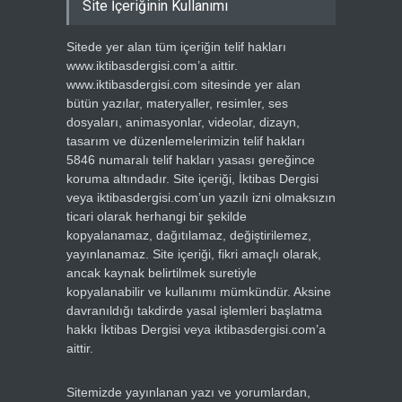
Site İçeriğinin Kullanımı
Sitede yer alan tüm içeriğin telif hakları
www.iktibasdergisi.com’a aittir.
www.iktibasdergisi.com sitesinde yer alan
bütün yazılar, materyaller, resimler, ses
dosyaları, animasyonlar, videolar, dizayn,
tasarım ve düzenlemelerimizin telif hakları
5846 numaralı telif hakları yasası gereğince
koruma altındadır. Site içeriği, İktibas Dergisi
veya iktibasdergisi.com’un yazılı izni olmaksızın
ticari olarak herhangi bir şekilde
kopyalanamaz, dağıtılamaz, değiştirilemez,
yayınlanamaz. Site içeriği, fikri amaçlı olarak,
ancak kaynak belirtilmek suretiyle
kopyalanabilir ve kullanımı mümkündür. Aksine
davranıldığı takdirde yasal işlemleri başlatma
hakkı İktibas Dergisi veya iktibasdergisi.com’a
aittir.
Sitemizde yayınlanan yazı ve yorumlardan,