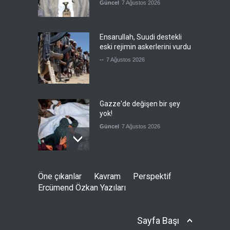
Güncel
7 Ağustos 2026
Ensarullah, Suudi destekli
eski rejimin askerlerini vurdu
--
7 Ağustos 2026
Gazze'de değişen bir şey
yok!
Güncel
7 Ağustos 2026
Hamas'ın kabul ettiği ABD
Öne çıkanlar
Kavram
Perspektif
planını, İsrail reddetti
Ercümend Özkan Yazıları
Güncel
7 Ağustos 2026
Sayfa Başı