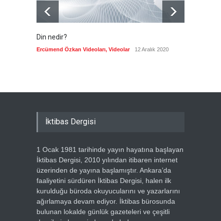
Din nedir?
Vefatı
biyogra
Ercümend Özkan Videoları
,
Videolar
12 Aralık 2020
Ercümen
İktibas Dergisi
1 Ocak 1981 tarihinde yayın hayatına başlayan
İktibas Dergisi, 2010 yılından itibaren internet
üzerinden de yayına başlamıştır. Ankara’da
faaliyetini sürdüren İktibas Dergisi, halen ilk
kurulduğu büroda okuyucularını ve yazarlarını
ağırlamaya devam ediyor. İktibas bürosunda
bulunan lokalde günlük gazeteleri ve çeşitli