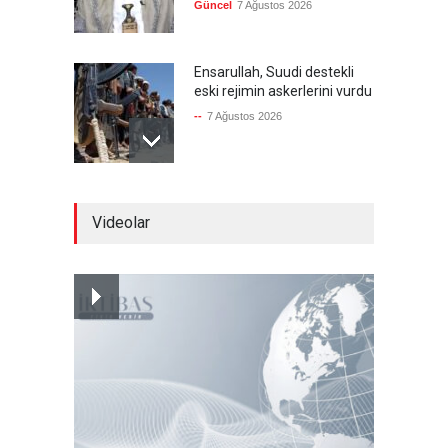
Güncel
7 Ağustos 2026
Ensarullah, Suudi destekli
eski rejimin askerlerini vurdu
--
7 Ağustos 2026
Gazze'de değişen bir şey
Videolar
yok!
Güncel
7 Ağustos 2026
Hamas'ın kabul ettiği ABD
planını, İsrail reddetti
Güncel
7 Ağustos 2026