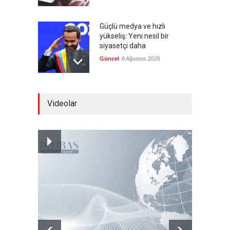
Güçlü medya ve hızlı
yükseliş: Yeni nesil bir
siyasetçi daha
Güncel
8 Ağustos 2026
Infantino'ya Avrupa'dan
Videolar
istifa baskısı
Güncel
8 Ağustos 2026
Kolombiya, solcu Petro'nun
yerine aşırı sağcı Espriella'yı
getirdi
Güncel
8 Ağustos 2026