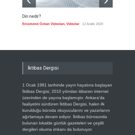
Din nedir?
Vefatı
biyogra
Ercümend Özkan Videoları
,
Videolar
12 Aralık 2020
Ercümen
İktibas Dergisi
1 Ocak 1981 tarihinde yayın hayatına başlayan
İktibas Dergisi, 2010 yılından itibaren internet
üzerinden de yayına başlamıştır. Ankara’da
faaliyetini sürdüren İktibas Dergisi, halen ilk
kurulduğu büroda okuyucularını ve yazarlarını
ağırlamaya devam ediyor. İktibas bürosunda
bulunan lokalde günlük gazeteleri ve çeşitli
dergileri okuma imkanı da bulunuyor.