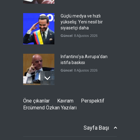
Güçlü medya ve hızlı
yükseliş: Yeni nesil bir
siyasetçi daha
Güncel
8 Ağustos 2026
Infantino'ya Avrupa'dan
istifa baskısı
Güncel
8 Ağustos 2026
Kolombiya, solcu Petro'nun
Öne çıkanlar
Kavram
Perspektif
yerine aşırı sağcı Espriella'yı
Ercümend Özkan Yazıları
getirdi
Güncel
8 Ağustos 2026
Sayfa Başı
İslam İşbirliği Teşkilatı,