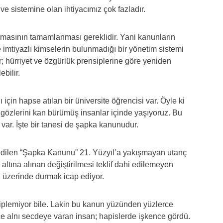
e sistemine olan ihtiyacımız çok fazladır.
masının tamamlanması gereklidir. Yani kanunların
 imtiyazlı kimselerin bulunmadığı bir yönetim sistemi
; hürriyet ve özgürlük prensiplerine göre yeniden
bilir.
çin hapse atılan bir üniversite öğrencisi var. Öyle ki
 gözlerini kan bürümüş insanlar içinde yaşıyoruz. Bu
var. İşte bir tanesi de şapka kanunudur.
dilen “Şapka Kanunu” 21. Yüzyıl’a yakışmayan utanç
altına alınan değiştirilmesi teklif dahi edilemeyen
n üzerinde durmak icap ediyor.
iplemiyor bile. Lakin bu kanun yüzünden yüzlerce
ce alnı secdeye varan insan; hapislerde işkence gördü.