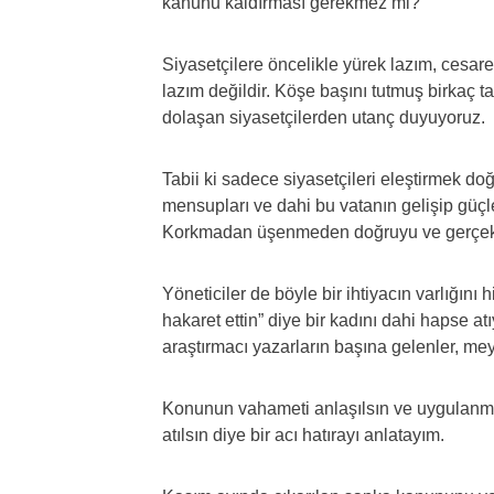
kanunu kaldırması gerekmez mi?
Siyasetçilere öncelikle yürek lazım, cesare
lazım değildir. Köşe başını tutmuş birkaç t
dolaşan siyasetçilerden utanç duyuyoruz.
Tabii ki sadece siyasetçileri eleştirmek d
mensupları ve dahi bu vatanın gelişip güç
Korkmadan üşenmeden doğruyu ve gerçekle
Yöneticiler de böyle bir ihtiyacın varlığını 
hakaret ettin” diye bir kadını dahi hapse atı
araştırmacı yazarların başına gelenler, me
Konunun vahameti anlaşılsın ve uygulanma
atılsın diye bir acı hatırayı anlatayım.