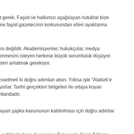
t gerek. Faşist ve halkımızı aşağılayan nutuklar bize
ane faşist gazetecinin korkusundan elleri ayaklarına
oğru değildir. Akademisyenler, hukukçular, medya
lenmesini isteyen herkese büyük sorumluluk düşüyor.
ri anlatmak gerekiyor.
hissetmeli ki doğru adımları atsın. Yoksa işte “Atatürk’e
yorlar. Tarihi gerçekleri belgeleri ile ortaya koyan
ydandadır.
yan şapka kanununun kaldırılması için doğru adımlar