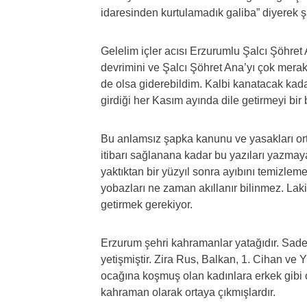
idaresinden kurtulamadık galiba” diyerek şa
Gelelim içler acısı Erzurumlu Şalcı Şöhre
devrimini ve Şalcı Şöhret Ana’yı çok mer
de olsa giderebildim. Kalbi kanatacak ka
girdiği her Kasım ayında dile getirmeyi bi
Bu anlamsız şapka kanunu ve yasakları or
itibarı sağlanana kadar bu yazıları yazma
yaktıktan bir yüzyıl sonra ayıbını temizlemey
yobazları ne zaman akıllanır bilinmez. Lak
getirmek gerekiyor.
Erzurum şehri kahramanlar yatağıdır. Sade
yetişmiştir. Zira Rus, Balkan, 1. Cihan ve
ocağına koşmuş olan kadınlara erkek gibi 
kahraman olarak ortaya çıkmışlardır.