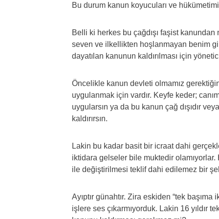
Bu durum kanun koyucuları ve hükümetimiz
Belli ki herkes bu çağdışı faşist kanundan
seven ve ilkellikten hoşlanmayan benim gi
dayatılan kanunun kaldırılması için yöneti
Öncelikle kanun devleti olmamız gerektiği
uygulanmak için vardır. Keyfe keder; canı
uygularsın ya da bu kanun çağ dışıdır veya 
kaldırırsın.
Lakin bu kadar basit bir icraat dahi gerçek
iktidara gelseler bile muktedir olamıyorlar
ile değiştirilmesi teklif dahi edilemez bir şe
Ayıptır günahtır. Zira eskiden “tek başıma 
işlere ses çıkarmıyorduk. Lakin 16 yıldır te