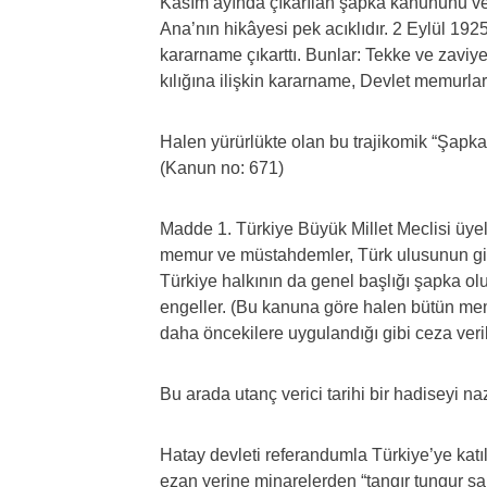
Kasım ayında çıkarılan şapka kanununu ve s
Ana’nın hikâyesi pek acıklıdır. 2 Eylül 192
kararname çıkarttı. Bunlar: Tekke ve zaviyel
kılığına ilişkin kararname, Devlet memurları
Halen yürürlükte olan bu trajikomik “Şapk
(Kanun no: 671)
Madde 1. Türkiye Büyük Millet Meclisi üyel
memur ve müstahdemler, Türk ulusunun gi
Türkiye halkının da genel başlığı şapka ol
engeller. (Bu kanuna göre halen bütün me
daha öncekilere uygulandığı gibi ceza veri
Bu arada utanç verici tarihi bir hadiseyi n
Hatay devleti referandumla Türkiye’ye ka
ezan yerine minarelerden “tangır tungur şar