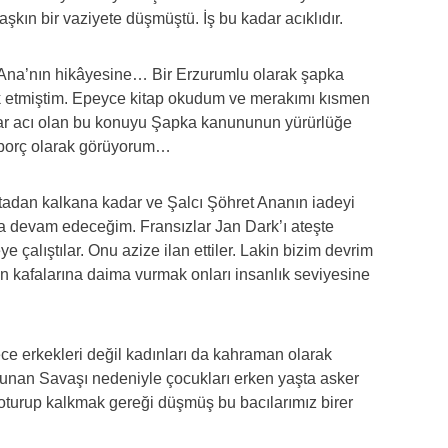
şkın bir vaziyete düşmüştü. İş bu kadar acıklıdır.
t Ana’nın hikâyesine… Bir Erzurumlu olarak şapka
ak etmiştim. Epeyce kitap okudum ve merakımı kısmen
dar acı olan bu konuyu Şapka kanununun yürürlüğe
r borç olarak görüyorum…
tadan kalkana kadar ve Şalcı Şöhret Ananın iadeyi
ya devam edeceğim. Fransızlar Jan Dark’ı ateşte
e çalıştılar. Onu azize ilan ettiler. Lakin bizim devrim
in kafalarına daima vurmak onları insanlık seviyesine
ce erkekleri değil kadınları da kahraman olarak
 Yunan Savaşı nedeniyle çocukları erken yaşta asker
oturup kalkmak gereği düşmüş bu bacılarımız birer