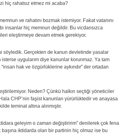
i hiç rahatsız etmez mi acaba?
 memnun ve rahatını bozmak istemiyor. Fakat vatanını
bi insanlar hiç memnun değildir. Bu vicdansızca
cileri eleştirmeye devam etmek gerekiyor.
ni söyledik. Gerçekten de kanun devletinde yasalar
m isterse uygularım diye kanunlar korunmaz. Ya tam
“insan hak ve özgürlüklerine aykırıdır” der ortadan
leştirilemiyor. Neden? Çünkü halkın seçtiği yöneticiler
. Hala CHP’nin faşist kanunları yürürlüktedir ve anayasa
kilde teminat altına alınmıştır.
iktidara geleyim o zaman değiştiririm” denilerek çok fena
k başına iktidarda olan bir partinin hiç olmaz ise bu