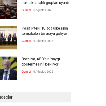
Irak'taki silahlı grupları uyardı
Güncel
6 Ağustos 2026
Pasifik'teki 18 ada ülkesinin
temsilcileri bir araya geliyor
Güncel
6 Ağustos 2026
Brezilya, ABD'nin 'saygı
göstermesini' bekliyor!
Güncel
6 Ağustos 2026
FIFA yönetimi kriz toplantısını
Fas'ta yaptı
ideolar
Güncel
6 Ağustos 2026