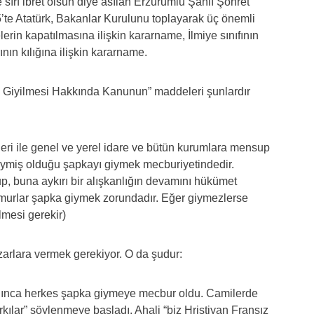
ırf ibret olsun diye asılan Erzurumlu Şanlı Şöhret
5’te Atatürk, Bakanlar Kurulunu toplayarak üç önemli
erin kapatılmasına ilişkin kararname, İlmiye sınıfının
nın kılığına ilişkin kararname.
a Giyilmesi Hakkında Kanunun” maddeleri şunlardır
eri ile genel ve yerel idare ve bütün kurumlara mensup
ymiş olduğu şapkayı giymek mecburiyetindedir.
up, buna aykırı bir alışkanlığın devamını hükümet
murlar şapka giymek zorundadır. Eğer giymezlerse
lmesi gerekir)
azarlara vermek gerekiyor. O da şudur:
tılınca herkes şapka giymeye mecbur oldu. Camilerde
kılar” söylenmeye başladı. Ahali “biz Hristiyan Fransız