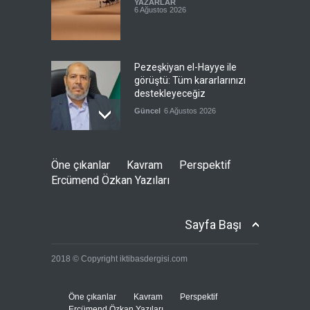
YAZARLAR
6 Ağustos 2026
Pezeşkiyan el-Hayye ile
görüştü: Tüm kararlarınızı
destekleyeceğiz
Güncel
6 Ağustos 2026
İsrail şirketi Volkswagen
Öne çıkanlar
Kavram
Perspektif
fabrikasında silah üretecek
Ercümend Özkan Yazıları
Güncel
6 Ağustos 2026
Sayfa Başı
Pentagon'un Güney Kore'de
2018 © Copyright iktibasdergisi.com
gerçek mühimmatla
tatbikatı
--
6 Ağustos 2026
Öne çıkanlar
Kavram
Perspektif
Ercümend Özkan Yazıları