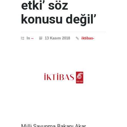
etki’ söz
konusu değil’
In
--
13 Kasım 2018
iktibas-
Milli Savunma Bakanı Akar,