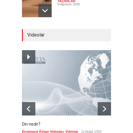
YAZARLAR
6 Ağustos 2026
Pezeşkiyan el-Hayye ile
Videolar
görüştü: Tüm kararlarınızı
destekleyeceğiz
Güncel
6 Ağustos 2026
İsrail şirketi Volkswagen
fabrikasında silah üretecek
Güncel
6 Ağustos 2026
Din nedir?
Vefatı
biyogra
Ercümend Özkan Videoları
,
Videolar
12 Aralık 2020