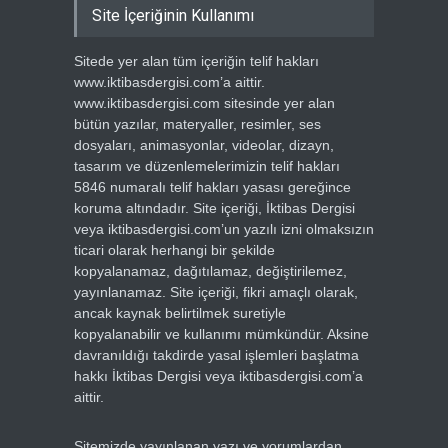
Site İçeriğinin Kullanımı
Sitede yer alan tüm içeriğin telif hakları
www.iktibasdergisi.com’a aittir.
www.iktibasdergisi.com sitesinde yer alan
bütün yazılar, materyaller, resimler, ses
dosyaları, animasyonlar, videolar, dizayn,
tasarım ve düzenlemelerimizin telif hakları
5846 numaralı telif hakları yasası gereğince
koruma altındadır. Site içeriği, İktibas Dergisi
veya iktibasdergisi.com’un yazılı izni olmaksızın
ticari olarak herhangi bir şekilde
kopyalanamaz, dağıtılamaz, değiştirilemez,
yayınlanamaz. Site içeriği, fikri amaçlı olarak,
ancak kaynak belirtilmek suretiyle
kopyalanabilir ve kullanımı mümkündür. Aksine
davranıldığı takdirde yasal işlemleri başlatma
hakkı İktibas Dergisi veya iktibasdergisi.com’a
aittir.
Sitemizde yayınlanan yazı ve yorumlardan,