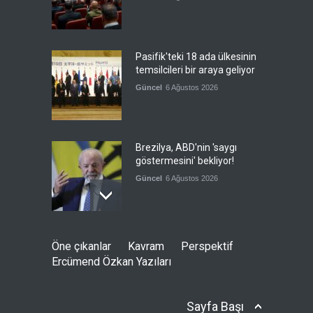
Pasifik'teki 18 ada ülkesinin
temsilcileri bir araya geliyor
Güncel
6 Ağustos 2026
Brezilya, ABD'nin 'saygı
göstermesini' bekliyor!
Güncel
6 Ağustos 2026
Japonya, nükleer silah
Öne çıkanlar
Kavram
Perspektif
karşıtlığını teyid etmedi
Ercümend Özkan Yazıları
Güncel
6 Ağustos 2026
Sayfa Başı