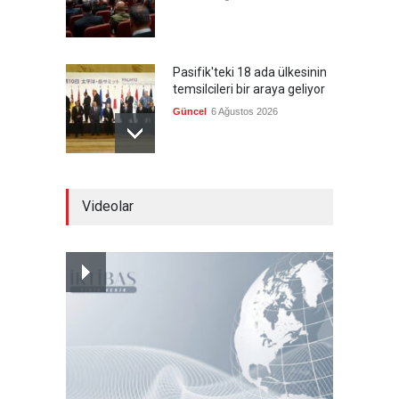
Pasifik'teki 18 ada ülkesinin
temsilcileri bir araya geliyor
Güncel
6 Ağustos 2026
Brezilya, ABD'nin 'saygı
Videolar
göstermesini' bekliyor!
Güncel
6 Ağustos 2026
Japonya, nükleer silah
karşıtlığını teyid etmedi
Güncel
6 Ağustos 2026