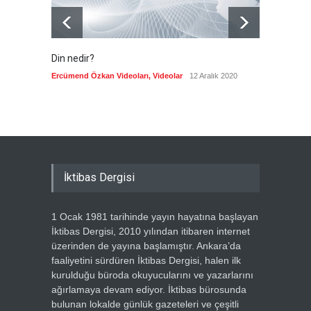
Din nedir?
Vefatı
biyogra
Ercümend Özkan Videoları
,
Videolar
12 Aralık 2020
Ercümen
İktibas Dergisi
1 Ocak 1981 tarihinde yayın hayatına başlayan
İktibas Dergisi, 2010 yılından itibaren internet
üzerinden de yayına başlamıştır. Ankara’da
faaliyetini sürdüren İktibas Dergisi, halen ilk
kurulduğu büroda okuyucularını ve yazarlarını
ağırlamaya devam ediyor. İktibas bürosunda
bulunan lokalde günlük gazeteleri ve çeşitli