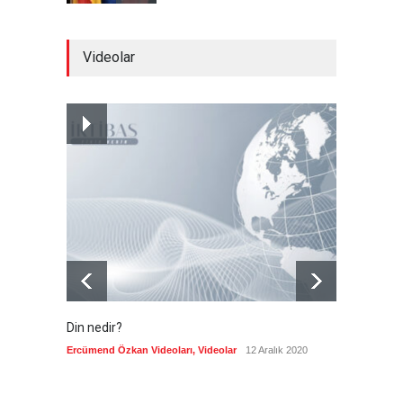
Yeni bir üçlü ittifak kuruldu
Videolar
Güncel
7 Ağustos 2026
Fransa'nın sosyal medyaya
yasak talebine ABD'den sert
cevap
Güncel
7 Ağustos 2026
Din nedir?
Vefatı
biyogra
Ercümend Özkan Videoları
,
Videolar
12 Aralık 2020
Ercümen