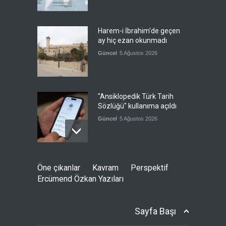
Harem-i İbrahim'de geçen
ay hiç ezan okunmadı
Güncel
5 Ağustos 2026
"Ansiklopedik Türk Tarih
Sözlüğü" kullanıma açıldı
Güncel
5 Ağustos 2026
Almanya'nın otomotiv
Öne çıkanlar
Kavram
Perspektif
merkezli ekonomi modeli
Ercümend Özkan Yazıları
sınıra dayandı
Güncel
5 Ağustos 2026
Sayfa Başı