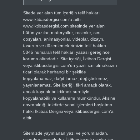
Sitede yer alan tüm içeriğin telif hakları
www.iktibasdergisi.com’a aittir.
www.iktibasdergisi.com sitesinde yer alan
bütün yazılar, materyaller, resimler, ses
dosyaları, animasyonlar, videolar, dizayn,
tasarım ve düzenlemelerimizin telif hakları
5846 numaralı telif hakları yasası gereğince
koruma altındadır. Site içeriği, İktibas Dergisi
veya iktibasdergisi.com’un yazılı izni olmaksızın
ticari olarak herhangi bir şekilde
kopyalanamaz, dağıtılamaz, değiştirilemez,
yayınlanamaz. Site içeriği, fikri amaçlı olarak,
ancak kaynak belirtilmek suretiyle
kopyalanabilir ve kullanımı mümkündür. Aksine
davranıldığı takdirde yasal işlemleri başlatma
hakkı İktibas Dergisi veya iktibasdergisi.com’a
aittir.
Sitemizde yayınlanan yazı ve yorumlardan,
yazarları sorumludur. İktibas imzalı yazılar ise