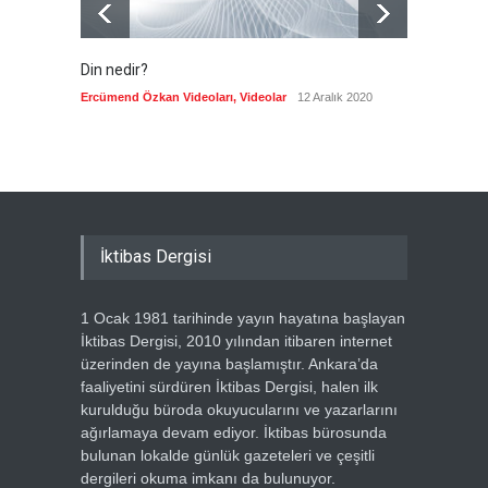
Din nedir?
Vefatı
biyogra
Ercümend Özkan Videoları
,
Videolar
12 Aralık 2020
Ercümen
İktibas Dergisi
1 Ocak 1981 tarihinde yayın hayatına başlayan
İktibas Dergisi, 2010 yılından itibaren internet
üzerinden de yayına başlamıştır. Ankara’da
faaliyetini sürdüren İktibas Dergisi, halen ilk
kurulduğu büroda okuyucularını ve yazarlarını
ağırlamaya devam ediyor. İktibas bürosunda
bulunan lokalde günlük gazeteleri ve çeşitli
dergileri okuma imkanı da bulunuyor.