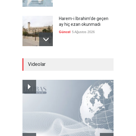
Harem-i İbrahim'de geçen
ay hiç ezan okunmadı
Güncel
5 Ağustos 2026
"Ansiklopedik Türk Tarih
Videolar
Sözlüğü" kullanıma açıldı
Güncel
5 Ağustos 2026
Almanya'nın otomotiv
merkezli ekonomi modeli
sınıra dayandı
Güncel
5 Ağustos 2026