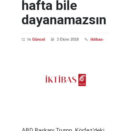
hafta bile
dayanamazsın
In
Güncel
3 Ekim 2018
iktibas-
ABD Başkanı Trump, Körfez’deki