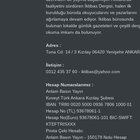
faaliyetini sürdüren İktibas Dergisi, halen ilk
kurulduğu büroda okuyucularını ve yazarlarını
ağırlamaya devam ediyor. İktibas bürosunda
bulunan lokalde günlük gazeteleri ve çeşitli dergi
okuma imkanı da bulunuyor.
Adres :
Tuna Cd. 14 / 3 Kızılay 06420 Yenişehir ANKA
İletişim :
0312 435 37 60 - iktibas@yahoo.com
Hesap Numaralarımız :
Anlam Basın Yayın
Kuveyt Türk Ankara Kızılay Şubesi
IBAN: TR80 0020 5000 0936 7806 1000 01
Hesap No (TL) 93678061-1
Hesap No(Euro) 93678061-101 BIC-SWIFT:
KTEFTRISXXX
Posta Çeki Hesabı:
Anlam Basın Yayın - 150179 Nolu Hesap