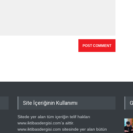
Site İçeriğinin Kullanımı
G
Sitede yer alan tüm içeriğin telif hakları
www.iktibasdergisi.com’a aittir.
www.iktibasdergisi.com sitesinde yer alan bütün