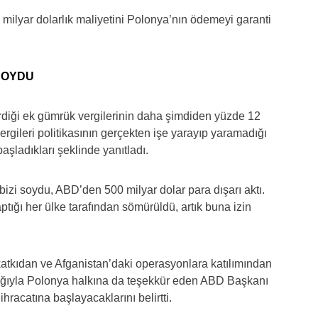
 milyar dolarlık maliyetini Polonya’nın ödemeyi garanti
 SOYDU
irdiği ek gümrük vergilerinin daha şimdiden yüzde 12
gileri politikasının gerçekten işe yarayıp yaramadığı
ladıkları şeklinde yanıtladı.
izi soydu, ABD’den 500 milyar dolar para dışarı aktı.
ptığı her ülke tarafından sömürüldü, artık buna izin
katkıdan ve Afganistan’daki operasyonlara katılımından
ığıyla Polonya halkına da teşekkür eden ABD Başkanı
hracatına başlayacaklarını belirtti.