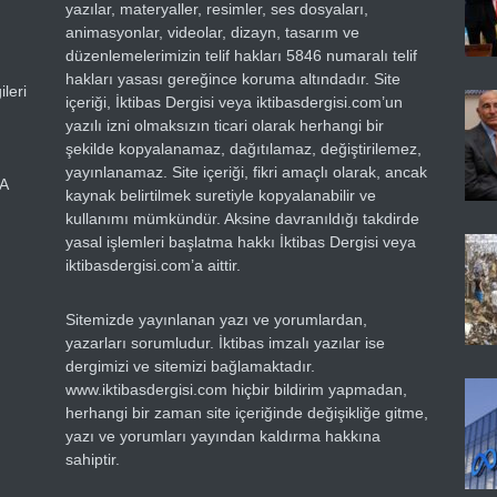
yazılar, materyaller, resimler, ses dosyaları,
animasyonlar, videolar, dizayn, tasarım ve
düzenlemelerimizin telif hakları 5846 numaralı telif
hakları yasası gereğince koruma altındadır. Site
leri
içeriği, İktibas Dergisi veya iktibasdergisi.com’un
yazılı izni olmaksızın ticari olarak herhangi bir
şekilde kopyalanamaz, dağıtılamaz, değiştirilemez,
yayınlanamaz. Site içeriği, fikri amaçlı olarak, ancak
RA
kaynak belirtilmek suretiyle kopyalanabilir ve
kullanımı mümkündür. Aksine davranıldığı takdirde
yasal işlemleri başlatma hakkı İktibas Dergisi veya
iktibasdergisi.com’a aittir.
Sitemizde yayınlanan yazı ve yorumlardan,
yazarları sorumludur. İktibas imzalı yazılar ise
dergimizi ve sitemizi bağlamaktadır.
www.iktibasdergisi.com hiçbir bildirim yapmadan,
herhangi bir zaman site içeriğinde değişikliğe gitme,
yazı ve yorumları yayından kaldırma hakkına
sahiptir.