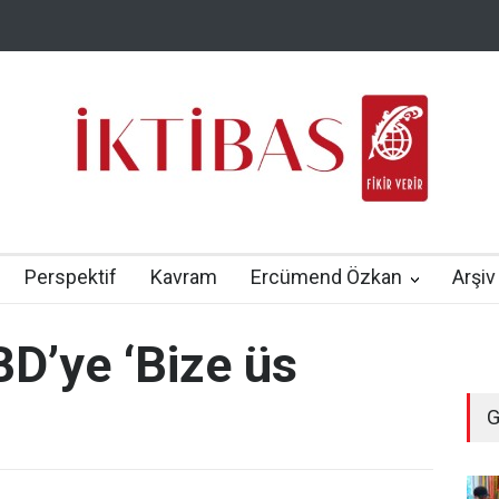
Perspektif
Kavram
Ercümend Özkan
Arşiv
D’ye ‘Bize üs
G