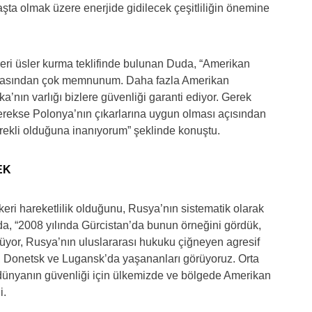
başta olmak üzere enerjide gidilecek çeşitliliğin önemine
eri üsler kurma teklifinde bulunan Duda, “Amerikan
nmasından çok memnunum. Daha fazla Amerikan
ka’nın varlığı bizlere güvenliği garanti ediyor. Gerek
gerekse Polonya’nın çıkarlarına uygun olması açısından
rekli olduğuna inanıyorum” şeklinde konuştu.
EK
keri hareketlilik olduğunu, Rusya’nın sistematik olarak
da, “2008 yılında Gürcistan’da bunun örneğini gördük,
rüyor, Rusya’nın uluslararası hukuku çiğneyen agresif
, Donetsk ve Lugansk’da yaşananları görüyoruz. Orta
dünyanın güvenliği için ülkemizde ve bölgede Amerikan
i.