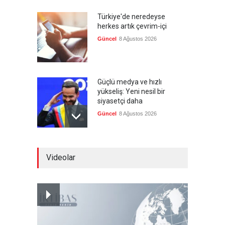
Türkiye'de neredeyse
herkes artık çevrim-içi
Güncel
8 Ağustos 2026
Güçlü medya ve hızlı
yükseliş: Yeni nesil bir
siyasetçi daha
Güncel
8 Ağustos 2026
Infantino'ya Avrupa'dan
Videolar
istifa baskısı
Güncel
8 Ağustos 2026
Kolombiya, solcu Petro'nun
yerine aşırı sağcı Espriella'yı