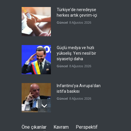
Türkiye'de neredeyse
herkes artık çevrim-içi
Güncel
8 Ağustos 2026
Güçlü medya ve hızlı
yükseliş: Yeni nesil bir
siyasetçi daha
Güncel
8 Ağustos 2026
Infantino'ya Avrupa'dan
istifa baskısı
Güncel
8 Ağustos 2026
Kolombiya, solcu Petro'nun
Öne çıkanlar
Kavram
Perspektif
yerine aşırı sağcı Espriella'yı