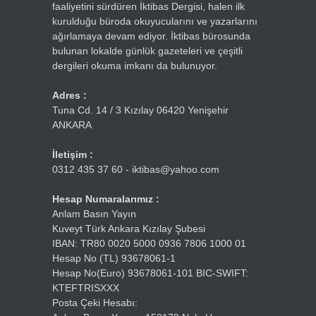
faaliyetini sürdüren İktibas Dergisi, halen ilk
kurulduğu büroda okuyucularını ve yazarlarını
ağırlamaya devam ediyor. İktibas bürosunda
bulunan lokalde günlük gazeteleri ve çeşitli
dergileri okuma imkanı da bulunuyor.
Adres :
Tuna Cd. 14 / 3 Kızılay 06420 Yenişehir
ANKARA
İletişim :
0312 435 37 60 - iktibas@yahoo.com
Hesap Numaralarımız :
Anlam Basın Yayın
Kuveyt Türk Ankara Kızılay Şubesi
IBAN: TR80 0020 5000 0936 7806 1000 01
Hesap No (TL) 93678061-1
Hesap No(Euro) 93678061-101 BIC-SWIFT:
KTEFTRISXXX
Posta Çeki Hesabı: