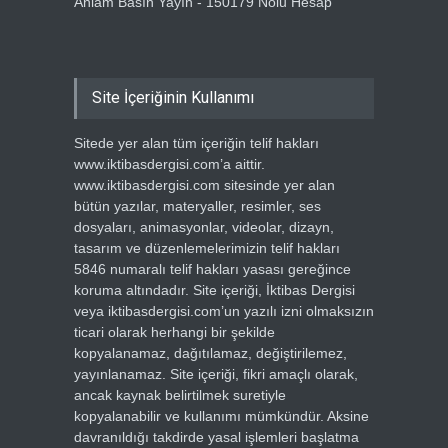
Anlam Basın Yayın - 150179 Nolu Hesap
Site İçeriğinin Kullanımı
Sitede yer alan tüm içeriğin telif hakları
www.iktibasdergisi.com’a aittir.
www.iktibasdergisi.com sitesinde yer alan
bütün yazılar, materyaller, resimler, ses
dosyaları, animasyonlar, videolar, dizayn,
tasarım ve düzenlemelerimizin telif hakları
5846 numaralı telif hakları yasası gereğince
koruma altındadır. Site içeriği, İktibas Dergisi
veya iktibasdergisi.com’un yazılı izni olmaksızın
ticari olarak herhangi bir şekilde
kopyalanamaz, dağıtılamaz, değiştirilemez,
yayınlanamaz. Site içeriği, fikri amaçlı olarak,
ancak kaynak belirtilmek suretiyle
kopyalanabilir ve kullanımı mümkündür. Aksine
davranıldığı takdirde yasal işlemleri başlatma