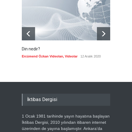
getirdi
Güncel
8 Ağustos 2026
Din nedir?
Vefatı
biyogra
Ercümend Özkan Videoları
,
Videolar
12 Aralık 2020
Ercümen
İktibas Dergisi
1 Ocak 1981 tarihinde yayın hayatına başlayan
İktibas Dergisi, 2010 yılından itibaren internet
üzerinden de yayına başlamıştır. Ankara’da