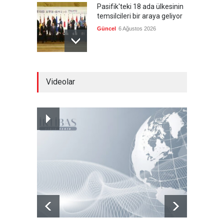
Pasifik'teki 18 ada ülkesinin
temsilcileri bir araya geliyor
Güncel
6 Ağustos 2026
Brezilya, ABD'nin 'saygı
Videolar
göstermesini' bekliyor!
Güncel
6 Ağustos 2026
FIFA yönetimi kriz
toplantısını Fas'ta yaptı
Güncel
6 Ağustos 2026