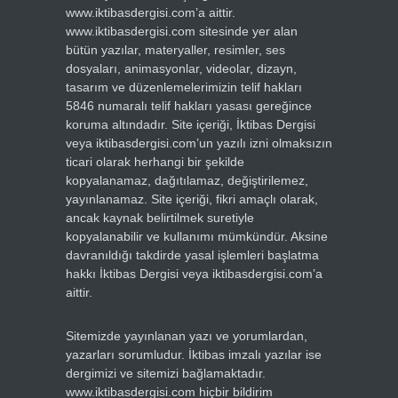
www.iktibasdergisi.com’a aittir.
www.iktibasdergisi.com sitesinde yer alan
bütün yazılar, materyaller, resimler, ses
dosyaları, animasyonlar, videolar, dizayn,
tasarım ve düzenlemelerimizin telif hakları
5846 numaralı telif hakları yasası gereğince
koruma altındadır. Site içeriği, İktibas Dergisi
veya iktibasdergisi.com’un yazılı izni olmaksızın
ticari olarak herhangi bir şekilde
kopyalanamaz, dağıtılamaz, değiştirilemez,
yayınlanamaz. Site içeriği, fikri amaçlı olarak,
ancak kaynak belirtilmek suretiyle
kopyalanabilir ve kullanımı mümkündür. Aksine
davranıldığı takdirde yasal işlemleri başlatma
hakkı İktibas Dergisi veya iktibasdergisi.com’a
aittir.
Sitemizde yayınlanan yazı ve yorumlardan,
yazarları sorumludur. İktibas imzalı yazılar ise
dergimizi ve sitemizi bağlamaktadır.
www.iktibasdergisi.com hiçbir bildirim