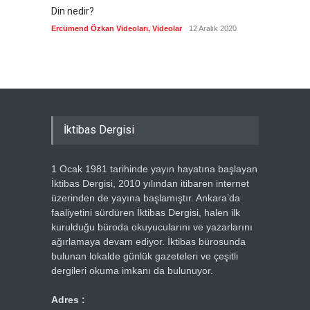
Din nedir?
Vefatı
biyogra
Ercümend Özkan Videoları
,
Videolar
12 Aralık 2020
Ercümen
İktibas Dergisi
1 Ocak 1981 tarihinde yayın hayatına başlayan
İktibas Dergisi, 2010 yılından itibaren internet
üzerinden de yayına başlamıştır. Ankara’da
faaliyetini sürdüren İktibas Dergisi, halen ilk
kurulduğu büroda okuyucularını ve yazarlarını
ağırlamaya devam ediyor. İktibas bürosunda
bulunan lokalde günlük gazeteleri ve çeşitli
dergileri okuma imkanı da bulunuyor.
Adres :