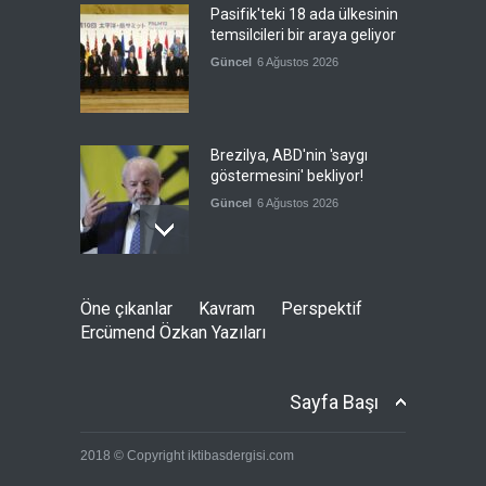
Pasifik'teki 18 ada ülkesinin
temsilcileri bir araya geliyor
Güncel
6 Ağustos 2026
Brezilya, ABD'nin 'saygı
göstermesini' bekliyor!
Güncel
6 Ağustos 2026
FIFA yönetimi kriz
Öne çıkanlar
Kavram
Perspektif
toplantısını Fas'ta yaptı
Ercümend Özkan Yazıları
Güncel
6 Ağustos 2026
Sayfa Başı
Ahmet Hamdi Akseki'de Din
2018 © Copyright iktibasdergisi.com
ve Devlet, Hilafet ve
Saltanat