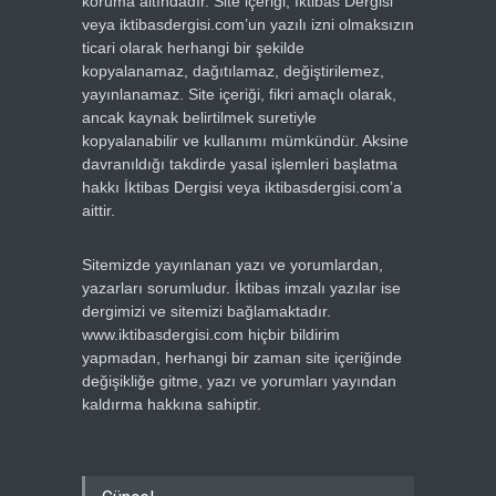
koruma altındadır. Site içeriği, İktibas Dergisi
veya iktibasdergisi.com’un yazılı izni olmaksızın
ticari olarak herhangi bir şekilde
kopyalanamaz, dağıtılamaz, değiştirilemez,
yayınlanamaz. Site içeriği, fikri amaçlı olarak,
ancak kaynak belirtilmek suretiyle
kopyalanabilir ve kullanımı mümkündür. Aksine
davranıldığı takdirde yasal işlemleri başlatma
hakkı İktibas Dergisi veya iktibasdergisi.com’a
aittir.
Sitemizde yayınlanan yazı ve yorumlardan,
yazarları sorumludur. İktibas imzalı yazılar ise
dergimizi ve sitemizi bağlamaktadır.
www.iktibasdergisi.com hiçbir bildirim
yapmadan, herhangi bir zaman site içeriğinde
değişikliğe gitme, yazı ve yorumları yayından
kaldırma hakkına sahiptir.