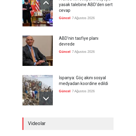
yasak talebine ABD'den sert
cevap
Güncel
7 Ağustos 2026
ABD’nin tasfiye planı
devrede
Güncel
7 Ağustos 2026
İspanya: Göç akını sosyal
medyadan koordine edildi
Güncel
7 Ağustos 2026
Meta'ya, çocukların ruh
Videolar
sağlığını bozuyorsun cezası
Güncel
7 Ağustos 2026