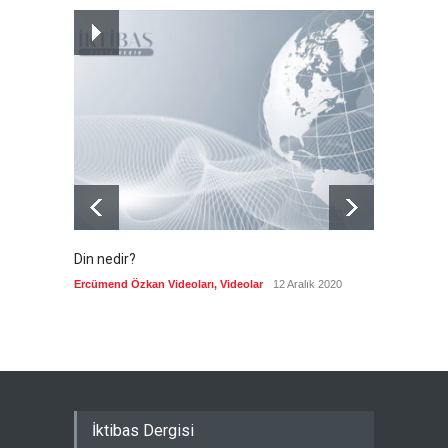
Futbol endüstrisinde kavga
devam ediyor
Güncel
7 Ağustos 2026
Din nedir?
Vefatı
biyogra
Ercümend Özkan Videoları
,
Videolar
12 Aralık 2020
Ercümen
İktibas Dergisi