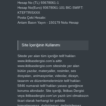
Hesap No (TL) 93678061-1
Hesap No(Euro) 93678061-101 BIC-SWIFT:
KTEFTRISXXX
Posta Çeki Hesabı:
Anlam Basın Yayın - 150179 Nolu Hesap
Site İçeriğinin Kullanımı
Sitede yer alan tüm içeriğin telif hakları
www.iktibasdergisi.com’a aittir.
www.iktibasdergisi.com sitesinde yer alan
bütün yazılar, materyaller, resimler, ses
dosyaları, animasyonlar, videolar, dizayn,
tasarım ve düzenlemelerimizin telif hakları
5846 numaralı telif hakları yasası gereğince
koruma altındadır. Site içeriği, İktibas Dergisi
veya iktibasdergisi.com’un yazılı izni olmaksızın
ticari olarak herhangi bir şekilde
kopyalanamaz, dağıtılamaz, değiştirilemez,