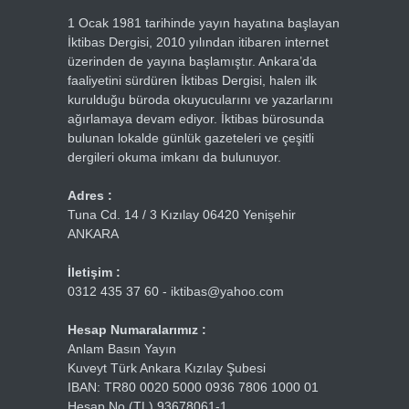
1 Ocak 1981 tarihinde yayın hayatına başlayan
İktibas Dergisi, 2010 yılından itibaren internet
üzerinden de yayına başlamıştır. Ankara’da
faaliyetini sürdüren İktibas Dergisi, halen ilk
kurulduğu büroda okuyucularını ve yazarlarını
ağırlamaya devam ediyor. İktibas bürosunda
bulunan lokalde günlük gazeteleri ve çeşitli
dergileri okuma imkanı da bulunuyor.
Adres :
Tuna Cd. 14 / 3 Kızılay 06420 Yenişehir
ANKARA
İletişim :
0312 435 37 60 - iktibas@yahoo.com
Hesap Numaralarımız :
Anlam Basın Yayın
Kuveyt Türk Ankara Kızılay Şubesi
IBAN: TR80 0020 5000 0936 7806 1000 01
Hesap No (TL) 93678061-1