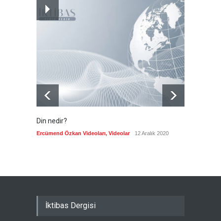
Bolat: ABD ile birlikte
çalışmaya devam edeceğiz
Güncel
7 Ağustos 2026
Din nedir?
Vefatı
biyogra
Ercümend Özkan Videoları
,
Videolar
12 Aralık 2020
Ercümen
İktibas Dergisi