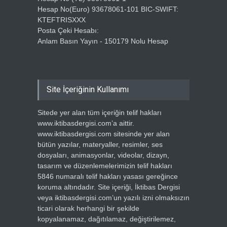
Hesap No(Euro) 93678061-101 BIC-SWIFT:
KTEFTRISXXX
Posta Çeki Hesabı:
Anlam Basın Yayın - 150179 Nolu Hesap
Site İçeriğinin Kullanımı
Sitede yer alan tüm içeriğin telif hakları
www.iktibasdergisi.com’a aittir.
www.iktibasdergisi.com sitesinde yer alan
bütün yazılar, materyaller, resimler, ses
dosyaları, animasyonlar, videolar, dizayn,
tasarım ve düzenlemelerimizin telif hakları
5846 numaralı telif hakları yasası gereğince
koruma altındadır. Site içeriği, İktibas Dergisi
veya iktibasdergisi.com’un yazılı izni olmaksızın
ticari olarak herhangi bir şekilde
kopyalanamaz, dağıtılamaz, değiştirilemez,