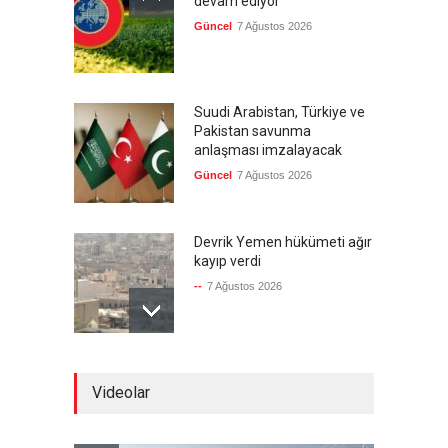
devam ediyor
Güncel
7 Ağustos 2026
Suudi Arabistan, Türkiye ve
Pakistan savunma
anlaşması imzalayacak
Güncel
7 Ağustos 2026
Devrik Yemen hükümeti ağır
kayıp verdi
--
7 Ağustos 2026
İsrail'in tehdidi sonrası ABD,
Videolar
yakıt ikmal uçaklarını geri
çekmeye başladı
Güncel
7 Ağustos 2026