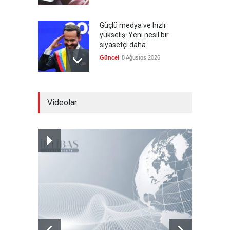
Güçlü medya ve hızlı
yükseliş: Yeni nesil bir
siyasetçi daha
Güncel
8 Ağustos 2026
Infantino'ya Avrupa'dan
Videolar
istifa baskısı
Güncel
8 Ağustos 2026
Kolombiya, solcu Petro'nun
yerine aşırı sağcı Espriella'yı
getirdi
Güncel
8 Ağustos 2026