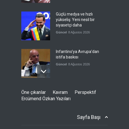
Güçlü medya ve hızlı
yükseliş: Yeni nesil bir
siyasetçi daha
Güncel
8 Ağustos 2026
Infantino'ya Avrupa'dan
istifa baskısı
Güncel
8 Ağustos 2026
Kolombiya, solcu Petro'nun
Öne çıkanlar
Kavram
Perspektif
yerine aşırı sağcı Espriella'yı
Ercümend Özkan Yazıları
getirdi
Güncel
8 Ağustos 2026
Sayfa Başı
İslam İşbirliği Teşkilatı,