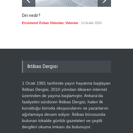
Din nedir?
Vefatı
biyogra
Ercümend Özkan Videoları
,
Videolar
12 Aralık 2020
Ercümen
İktibas Dergisi
1 Ocak 1981 tarihinde yayın hayatına başlayan
İktibas Dergisi, 2010 yılından itibaren internet
üzerinden de yayına başlamıştır. Ankara’da
faaliyetini sürdüren İktibas Dergisi, halen ilk
kurulduğu büroda okuyucularını ve yazarlarını
ağırlamaya devam ediyor. İktibas bürosunda
bulunan lokalde günlük gazeteleri ve çeşitli
dergileri okuma imkanı da bulunuyor.