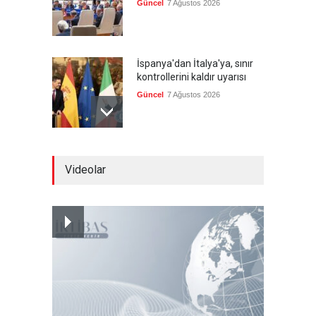
Güncel
7 Ağustos 2026
İspanya'dan İtalya'ya, sınır
kontrollerini kaldır uyarısı
Güncel
7 Ağustos 2026
Yeni bir üçlü ittifak kuruldu
Videolar
Güncel
7 Ağustos 2026
Fransa'nın sosyal medyaya
yasak talebine ABD'den sert
cevap
Güncel
7 Ağustos 2026