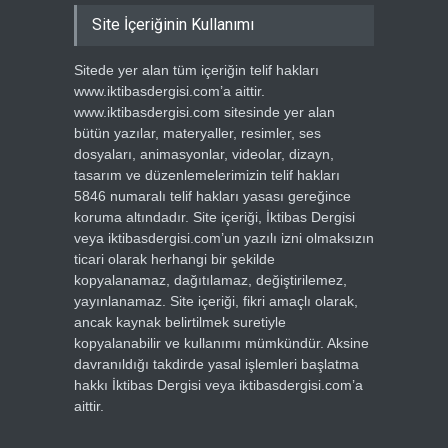
Site İçeriğinin Kullanımı
Sitede yer alan tüm içeriğin telif hakları
www.iktibasdergisi.com’a aittir.
www.iktibasdergisi.com sitesinde yer alan
bütün yazılar, materyaller, resimler, ses
dosyaları, animasyonlar, videolar, dizayn,
tasarım ve düzenlemelerimizin telif hakları
5846 numaralı telif hakları yasası gereğince
koruma altındadır. Site içeriği, İktibas Dergisi
veya iktibasdergisi.com’un yazılı izni olmaksızın
ticari olarak herhangi bir şekilde
kopyalanamaz, dağıtılamaz, değiştirilemez,
yayınlanamaz. Site içeriği, fikri amaçlı olarak,
ancak kaynak belirtilmek suretiyle
kopyalanabilir ve kullanımı mümkündür. Aksine
davranıldığı takdirde yasal işlemleri başlatma
hakkı İktibas Dergisi veya iktibasdergisi.com’a
aittir.