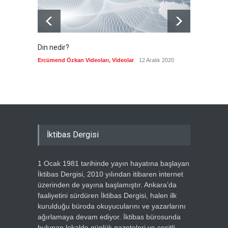
Din nedir?
Vefatı
biyogra
Ercümend Özkan Videoları
,
Videolar
12 Aralık 2020
Ercümen
İktibas Dergisi
1 Ocak 1981 tarihinde yayın hayatına başlayan
İktibas Dergisi, 2010 yılından itibaren internet
üzerinden de yayına başlamıştır. Ankara’da
faaliyetini sürdüren İktibas Dergisi, halen ilk
kurulduğu büroda okuyucularını ve yazarlarını
ağırlamaya devam ediyor. İktibas bürosunda
bulunan lokalde günlük gazeteleri ve çeşitli