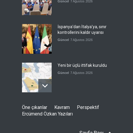
Güncel
7 Ağustos 2026
İspanya'dan İtalya'ya, sınır
kontrollerini kaldır uyarısı
Güncel
7 Ağustos 2026
Yeni bir üçlü ittifak kuruldu
Güncel
7 Ağustos 2026
Fransa'nın sosyal medyaya
Öne çıkanlar
Kavram
Perspektif
yasak talebine ABD'den sert
Ercümend Özkan Yazıları
cevap
Güncel
7 Ağustos 2026
Sayfa Başı