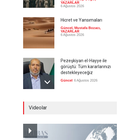
YAZARLAR
6 Ağustos 2026
Hicret ve Yansımaları
Güncel
,
Mustafa Bozacı
,
YAZARLAR
6 Ağustos 2026
Pezeşkiyan el-Hayye ile
görüştü: Tüm kararlarınızı
destekleyeceğiz
Güncel
6 Ağustos 2026
İsrail şirketi Volkswagen
Videolar
fabrikasında silah üretecek
Güncel
6 Ağustos 2026