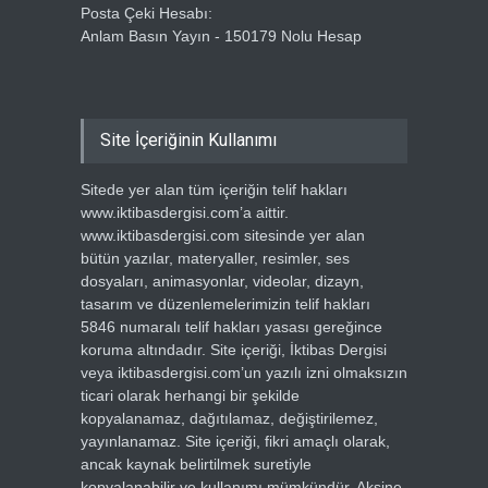
Posta Çeki Hesabı:
Anlam Basın Yayın - 150179 Nolu Hesap
Site İçeriğinin Kullanımı
Sitede yer alan tüm içeriğin telif hakları
www.iktibasdergisi.com’a aittir.
www.iktibasdergisi.com sitesinde yer alan
bütün yazılar, materyaller, resimler, ses
dosyaları, animasyonlar, videolar, dizayn,
tasarım ve düzenlemelerimizin telif hakları
5846 numaralı telif hakları yasası gereğince
koruma altındadır. Site içeriği, İktibas Dergisi
veya iktibasdergisi.com’un yazılı izni olmaksızın
ticari olarak herhangi bir şekilde
kopyalanamaz, dağıtılamaz, değiştirilemez,
yayınlanamaz. Site içeriği, fikri amaçlı olarak,
ancak kaynak belirtilmek suretiyle
kopyalanabilir ve kullanımı mümkündür. Aksine