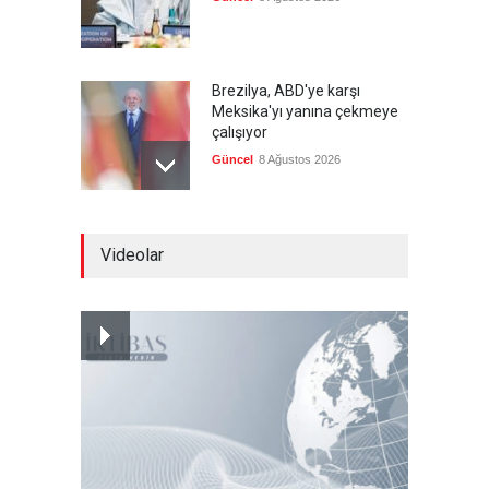
Brezilya, ABD'ye karşı
Meksika'yı yanına çekmeye
çalışıyor
Güncel
8 Ağustos 2026
Libya'da rafineriye İHA
Videolar
saldırısı
--
8 Ağustos 2026
Bölge İnsanını "Namaz Kılan
ABD Askeri" Yapma Paktı
Güncel
,
Şükrü Hüseyinoğlu
,
YAZARLAR
8 Ağustos 2026