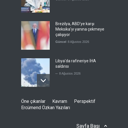
Brezilya, ABD'ye karşı
Meksika'yı yanına çekmeye
çalışıyor
Güncel
8 Ağustos 2026
Libya'da rafineriye İHA
saldırısı
--
8 Ağustos 2026
Bölge İnsanını "Namaz Kılan
Öne çıkanlar
Kavram
Perspektif
ABD Askeri" Yapma Paktı
Ercümend Özkan Yazıları
Güncel
,
Şükrü Hüseyinoğlu
,
YAZARLAR
8 Ağustos 2026
Sayfa Başı