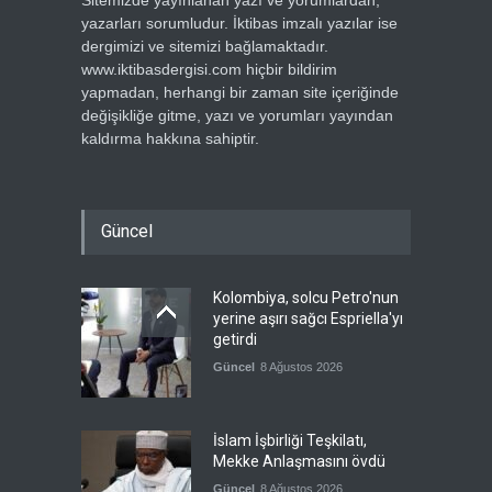
Sitemizde yayınlanan yazı ve yorumlardan,
yazarları sorumludur. İktibas imzalı yazılar ise
dergimizi ve sitemizi bağlamaktadır.
www.iktibasdergisi.com hiçbir bildirim
yapmadan, herhangi bir zaman site içeriğinde
değişikliğe gitme, yazı ve yorumları yayından
kaldırma hakkına sahiptir.
Güncel
Kolombiya, solcu Petro'nun
yerine aşırı sağcı Espriella'yı
getirdi
Güncel
8 Ağustos 2026
İslam İşbirliği Teşkilatı,
Mekke Anlaşmasını övdü
Güncel
8 Ağustos 2026