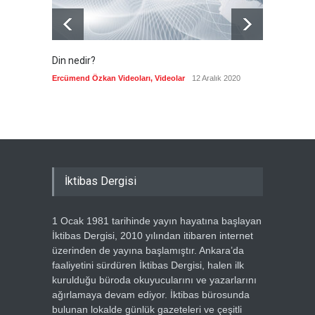
Din nedir?
Vefatı
biyogra
Ercümend Özkan Videoları
,
Videolar
12 Aralık 2020
Ercümen
İktibas Dergisi
1 Ocak 1981 tarihinde yayın hayatına başlayan
İktibas Dergisi, 2010 yılından itibaren internet
üzerinden de yayına başlamıştır. Ankara’da
faaliyetini sürdüren İktibas Dergisi, halen ilk
kurulduğu büroda okuyucularını ve yazarlarını
ağırlamaya devam ediyor. İktibas bürosunda
bulunan lokalde günlük gazeteleri ve çeşitli