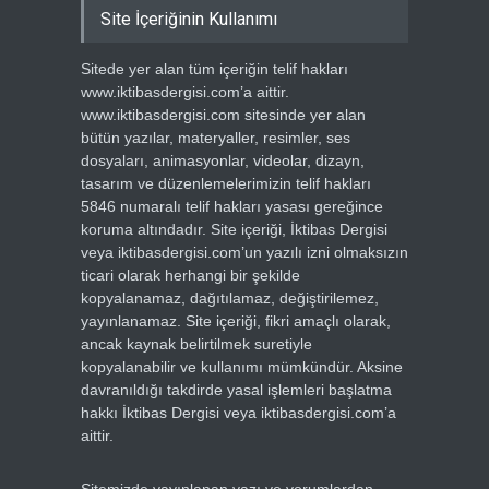
Site İçeriğinin Kullanımı
Sitede yer alan tüm içeriğin telif hakları
www.iktibasdergisi.com’a aittir.
www.iktibasdergisi.com sitesinde yer alan
bütün yazılar, materyaller, resimler, ses
dosyaları, animasyonlar, videolar, dizayn,
tasarım ve düzenlemelerimizin telif hakları
5846 numaralı telif hakları yasası gereğince
koruma altındadır. Site içeriği, İktibas Dergisi
veya iktibasdergisi.com’un yazılı izni olmaksızın
ticari olarak herhangi bir şekilde
kopyalanamaz, dağıtılamaz, değiştirilemez,
yayınlanamaz. Site içeriği, fikri amaçlı olarak,
ancak kaynak belirtilmek suretiyle
kopyalanabilir ve kullanımı mümkündür. Aksine
davranıldığı takdirde yasal işlemleri başlatma
hakkı İktibas Dergisi veya iktibasdergisi.com’a
aittir.