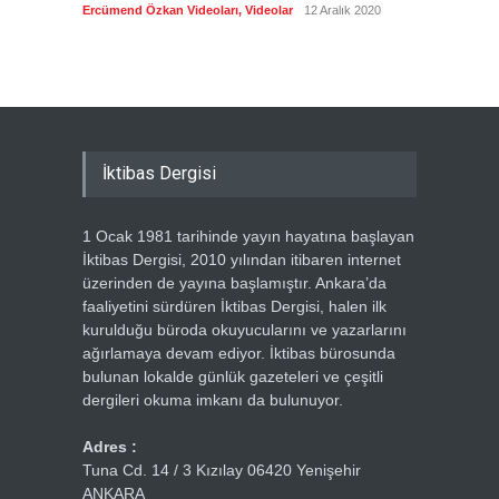
biyogra
Ercümend Özkan Videoları
,
Videolar
12 Aralık 2020
Ercümen
İktibas Dergisi
1 Ocak 1981 tarihinde yayın hayatına başlayan
İktibas Dergisi, 2010 yılından itibaren internet
üzerinden de yayına başlamıştır. Ankara’da
faaliyetini sürdüren İktibas Dergisi, halen ilk
kurulduğu büroda okuyucularını ve yazarlarını
ağırlamaya devam ediyor. İktibas bürosunda
bulunan lokalde günlük gazeteleri ve çeşitli
dergileri okuma imkanı da bulunuyor.
Adres :
Tuna Cd. 14 / 3 Kızılay 06420 Yenişehir
ANKARA