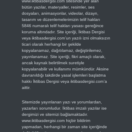
www.iktibasdergisi.com sitesinde yer alan
bütün yazılar, materyaller, resimler, ses
dosyaları, animasyonlar, videolar, dizayn,
tasarım ve düzenlemelerimizin telif hakları
5846 numaralı telif hakları yasası gereğince
koruma altındadır. Site içeriği, İktibas Dergisi
veya iktibasdergisi.com’un yazılı izni olmaksızın
ticari olarak herhangi bir şekilde
kopyalanamaz, dağıtılamaz, değiştirilemez,
yayınlanamaz. Site içeriği, fikri amaçlı olarak,
ancak kaynak belirtilmek suretiyle
kopyalanabilir ve kullanımı mümkündür. Aksine
davranıldığı takdirde yasal işlemleri başlatma
hakkı İktibas Dergisi veya iktibasdergisi.com’a
aittir.
Sitemizde yayınlanan yazı ve yorumlardan,
yazarları sorumludur. İktibas imzalı yazılar ise
dergimizi ve sitemizi bağlamaktadır.
www.iktibasdergisi.com hiçbir bildirim
yapmadan, herhangi bir zaman site içeriğinde