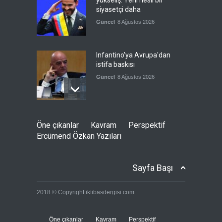
yükseliş: Yeni nesil bir
siyasetçi daha
Güncel
8 Ağustos 2026
Infantino'ya Avrupa'dan
istifa baskısı
Güncel
8 Ağustos 2026
Kolombiya, solcu Petro'nun
Öne çıkanlar
Kavram
Perspektif
yerine aşırı sağcı Espriella'yı
Ercümend Özkan Yazıları
getirdi
Güncel
8 Ağustos 2026
Sayfa Başı
İslam İşbirliği Teşkilatı,
2018 © Copyright iktibasdergisi.com
Mekke Anlaşmasını övdü
Güncel
8 Ağustos 2026
Öne çıkanlar
Kavram
Perspektif