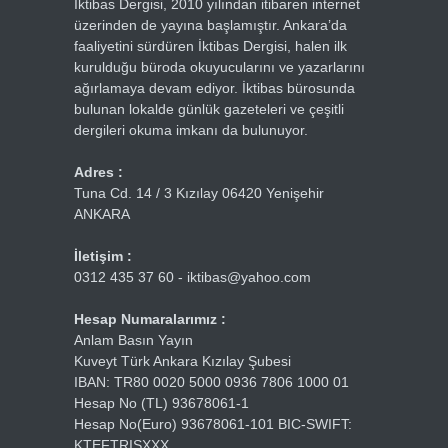
İktibas Dergisi, 2010 yılından itibaren internet
üzerinden de yayına başlamıştır. Ankara’da
faaliyetini sürdüren İktibas Dergisi, halen ilk
kurulduğu büroda okuyucularını ve yazarlarını
ağırlamaya devam ediyor. İktibas bürosunda
bulunan lokalde günlük gazeteleri ve çeşitli
dergileri okuma imkanı da bulunuyor.
Adres :
Tuna Cd. 14 / 3 Kızılay 06420 Yenişehir
ANKARA
İletişim :
0312 435 37 60 - iktibas@yahoo.com
Hesap Numaralarımız :
Anlam Basın Yayın
Kuveyt Türk Ankara Kızılay Şubesi
IBAN: TR80 0020 5000 0936 7806 1000 01
Hesap No (TL) 93678061-1
Hesap No(Euro) 93678061-101 BIC-SWIFT:
KTEFTRISXXX