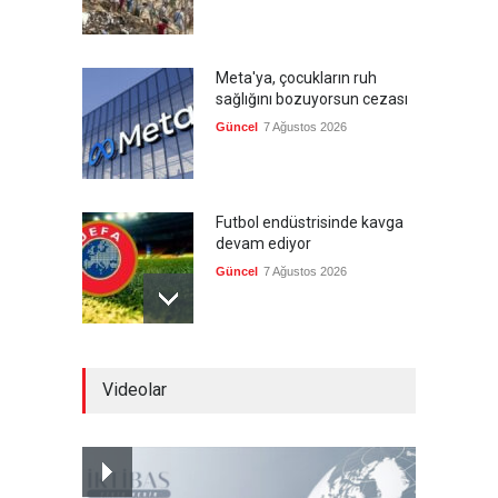
Meta'ya, çocukların ruh
sağlığını bozuyorsun cezası
Güncel
7 Ağustos 2026
Futbol endüstrisinde kavga
devam ediyor
Güncel
7 Ağustos 2026
Suudi Arabistan, Türkiye ve
Videolar
Pakistan savunma
anlaşması imzalayacak
Güncel
7 Ağustos 2026