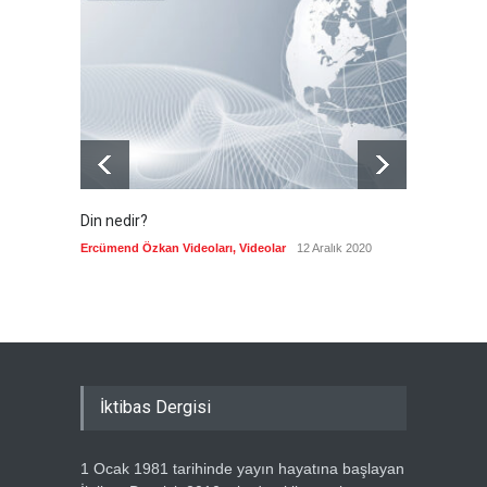
Devrik Yemen hükümeti ağır
kayıp verdi
--
7 Ağustos 2026
Din nedir?
Vefatı
biyogra
Ercümend Özkan Videoları
,
Videolar
12 Aralık 2020
Ercümen
İktibas Dergisi
1 Ocak 1981 tarihinde yayın hayatına başlayan