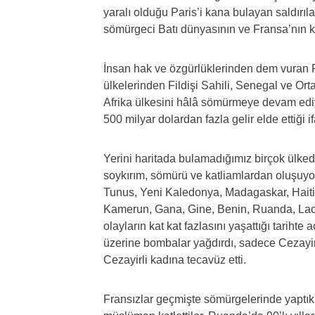
yaralı olduğu Paris’i kana bulayan saldırı
sömürgeci Batı dünyasının ve Fransa’nın kat
İnsan hak ve özgürlüklerinden dem vuran 
ülkelerinden Fildişi Sahili, Senegal ve Or
Afrika ülkesini hâlâ sömürmeye devam ediy
500 milyar dolardan fazla gelir elde ettiği if
Yerini haritada bulamadığımız birçok ülkede
soykırım, sömürü ve katliamlardan oluşuyor
Tunus, Yeni Kaledonya, Madagaskar, Haiti,
Kamerun, Gana, Gine, Benin, Ruanda, Laos
olayların kat kat fazlasını yaşattığı tarihte a
üzerine bombalar yağdırdı, sadece Cezayir’
Cezayirli kadına tecavüz etti.
Fransızlar geçmişte sömürgelerinde yaptıkla