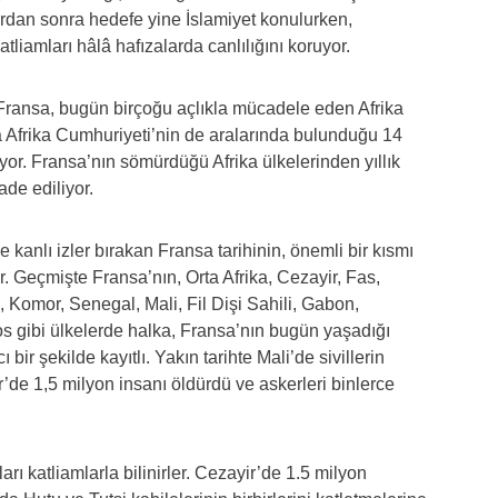
lardan sonra hedefe yine İslamiyet konulurken,
liamları hâlâ hafızalarda canlılığını koruyor.
Fransa, bugün birçoğu açlıkla mücadele eden Afrika
ta Afrika Cumhuriyeti’nin de aralarında bulunduğu 14
or. Fransa’nın sömürdüğü Afrika ülkelerinden yıllık
ade ediliyor.
 kanlı izler bırakan Fransa tarihinin, önemli bir kısmı
. Geçmişte Fransa’nın, Orta Afrika, Cezayir, Fas,
 Komor, Senegal, Mali, Fil Dişi Sahili, Gabon,
 gibi ülkelerde halka, Fransa’nın bugün yaşadığı
cı bir şekilde kayıtlı. Yakın tarihte Mali’de sivillerin
de 1,5 milyon insanı öldürdü ve askerleri binlerce
rı katliamlarla bilinirler. Cezayir’de 1.5 milyon