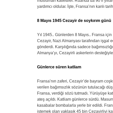
müslüman katlettiler. Ruanda’da 90’lı yıllar
yardımcı oldular. İşte, Fransa’nın kanlı tar
8 Mayıs 1945 Cezayir de soykırım günü
Yıl 1945.. Günlerden 8 Mayıs.. Fransa için
Cezayir, Nazi Almanyası tarafından işgal e
gönderdi. Karşılığında sadece bağımsızlığını
Almanya’yı, Cezayirli askerlerin desteğiyle
Günlerce süren katliam
Fransa’nın zaferi, Cezayir’de bayram coşk
verilen bağımsızlık sözünün tutulacağı dü
Fransa, verdiği sözü tutmadı. Yürüyüşe katı
ateş açıldı. Katliam günlerce sürdü. Masum 
kasabalar bombalarla yerle bir edildi. Frans
istemek olan yaklaşık 45 bin Cezayirliyi ka