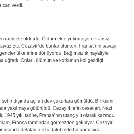
a can verdi.
ileri rastgele öldürdü. Öldürmekle yetinmeyen Fransız
cavüz etti. Cezayir’de bunlar olurken, Fransa’nın savaşı
gençler ülkelerine dönüyordu. Bağımsızlık hayaliyle
ına uğradı. Onları, ölümün ve korkunun kol gezdiği
ı şehir dışında açılan dev çukurlara gömüldü. Bir kısmı
nda yakılmaya götürüldü. Cezayirlilerin cesetleri, Nazi
ı. 1945 yılı, tarihe, Fransa’nın utanç yılı olarak kazındı.
tliam, Fransa tarafından görmezden geliniyor. Cezayir
onusunda defalarca özür talebinde bulunmasına