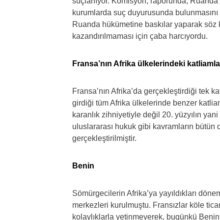
suçlanıyor. Komisyon, raporunda, Ruanda h
kurumlarda suç duyurusunda bulunmasını ve
Ruanda hükümetine baskılar yaparak söz 
kazandırılmaması için çaba harcıyordu.
Fransa’nın Afrika ülkelerindeki katliamla
Fransa’nın Afrika’da gerçekleştirdiği tek 
girdiği tüm Afrika ülkelerinde benzer katlia
karanlık zihniyetiyle değil 20. yüzyılın yan
uluslararası hukuk gibi kavramların bütün
gerçekleştirilmiştir.
Benin
Sömürgecilerin Afrika’ya yayıldıkları döne
merkezleri kurulmuştu. Fransızlar köle tic
kolaylıklarla yetinmeyerek, bugünkü Beni