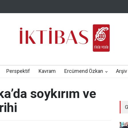
Perspektif
Kavram
Ercümend Özkan
Arşiv
ka’da soykırım ve
rihi
G