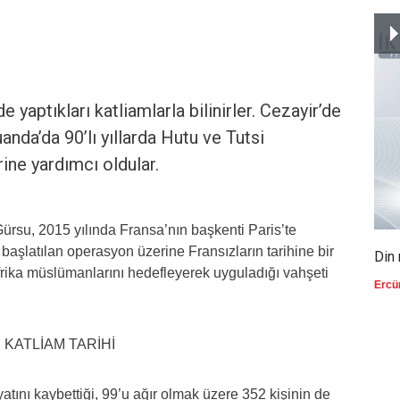
yaptıkları katliamlarla bilinirler. Cezayir’de
anda’da 90’lı yıllarda Hutu ve Tutsi
rine yardımcı oldular.
su, 2015 yılında Fransa’nın başkenti Paris’te
 başlatılan operasyon üzerine Fransızların tarihine bir
Din 
Afrika müslümanlarını hedefleyerek uyguladığı vahşeti
Ercü
ını kaybettiği, 99’u ağır olmak üzere 352 kişinin de