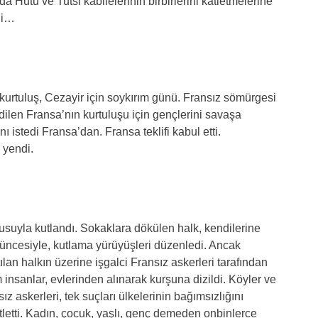
da Hutu ve Tutsi kabilelerinin birbirlerini katletmelerine
ihi…
 kurtuluş, Cezayir için soykırım günü. Fransız sömürgesi
dilen Fransa’nın kurtuluşu için gençlerini savaşa
 istedi Fransa’dan. Fransa teklifi kabul etti.
 yendi.
usuyla kutlandı. Sokaklara dökülen halk, kendilerine
şüncesiyle, kutlama yürüyüşleri düzenledi. Ancak
lan halkın üzerine işgalci Fransız askerleri tarafından
insanlar, evlerinden alınarak kurşuna dizildi. Köyler ve
ız askerleri, tek suçları ülkelerinin bağımsızlığını
tletti. Kadın, çocuk, yaşlı, genç demeden onbinlerce