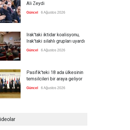
Ali Zeydi
Güncel
6 Ağustos 2026
Irak'taki iktidar koalisyonu,
Irak'taki silahlı grupları uyardı
Güncel
6 Ağustos 2026
Pasifik'teki 18 ada ülkesinin
temsilcileri bir araya geliyor
Güncel
6 Ağustos 2026
Brezilya, ABD'nin 'saygı
göstermesini' bekliyor!
ideolar
Güncel
6 Ağustos 2026