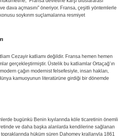
ükümetine, “Fransa devletine karşı uluslararası
 dava açmasını” öneriyor. Fransa, çeşitli yöntemlerle
konusu soykırım suçlamalarına resmiyet
rı
katliam Cezayir katliamı değildir. Fransa hemen hemen
mlar gerçekleştirmiştir. Üstelik bu katliamlar Ortaçağ’ın
i modern çağın modernist felsefesiyle, insan hakları,
 dünya kamuoyunun literatürüne girdiği bir dönemde
mlerde bugünkü Benin kıyılarında köle ticaretinin önemli
aretinde ve daha başka alanlarda kendilerine sağlanan
n topraklarında hüküm süren Dahomey krallarıyla 1861