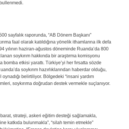
bullenmedi.
 500 sayfalık raporunda, “AB Dönem Başkanı”
rıma faal olarak katıldığına yönelik ithamlarına ilk defa
1994 yılının haziran-ağustos döneminde Ruanda’da 800
uçlanan soykırım hakkında bir araştırma komisyonu
bomba etkisi yarattı. Türkiye’yi her fırsatta sözde
Ruanda’da soykırım hazırlıklarından haberdar olduğu,
ol oynadığı belirtiliyor. Bölgedeki “insani yardım
rimleri, soykırıma doğrudan destek vermekle suçlanıyor.
barat, strateji, askeri eğitim desteği sağlamakla,
esine katkıda bulunmakla”, “silah temin etmekle”