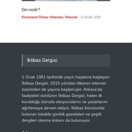
Din nedir?
Vefatı
biyogra
Ercümend Özkan Videoları
,
Videolar
12 Aralık 2020
Ercümen
İktibas Dergisi
1 Ocak 1981 tarihinde yayın hayatına başlayan
İktibas Dergisi, 2010 yılından itibaren internet
üzerinden de yayına başlamıştır. Ankara’da
faaliyetini sürdüren İktibas Dergisi, halen ilk
kurulduğu büroda okuyucularını ve yazarlarını
ağırlamaya devam ediyor. İktibas bürosunda
bulunan lokalde günlük gazeteleri ve çeşitli
dergileri okuma imkanı da bulunuyor.