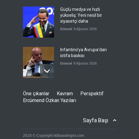
Güçlü medya ve hızlı
yükseliş: Yeni nesil bir
siyasetçi daha
Güncel
8 Ağustos 2026
Infantino'ya Avrupa'dan
istifa baskısı
Güncel
8 Ağustos 2026
Kolombiya, solcu Petro'nun
Öne çıkanlar
Kavram
Perspektif
yerine aşırı sağcı Espriella'yı
Ercümend Özkan Yazıları
getirdi
Güncel
8 Ağustos 2026
Sayfa Başı
İslam İşbirliği Teşkilatı,
2018 © Copyright iktibasdergisi.com
Mekke Anlaşmasını övdü