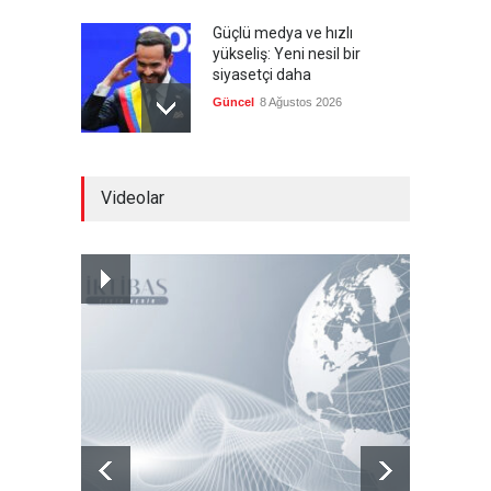
Güçlü medya ve hızlı
yükseliş: Yeni nesil bir
siyasetçi daha
Güncel
8 Ağustos 2026
Infantino'ya Avrupa'dan
Videolar
istifa baskısı
Güncel
8 Ağustos 2026
Kolombiya, solcu Petro'nun
yerine aşırı sağcı Espriella'yı
getirdi
Güncel
8 Ağustos 2026