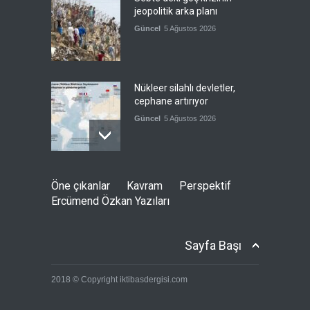
jeopolitik arka planı
Güncel
5 Ağustos 2026
Nükleer silahlı devletler,
cephane artırıyor
Güncel
5 Ağustos 2026
Harem-i İbrahim'de geçen
Öne çıkanlar
Kavram
Perspektif
ay hiç ezan okunmadı
Ercümend Özkan Yazıları
Güncel
5 Ağustos 2026
Sayfa Başı
"Ansiklopedik Türk Tarih
2018 © Copyright iktibasdergisi.com
Sözlüğü" kullanıma açıldı
Güncel
5 Ağustos 2026