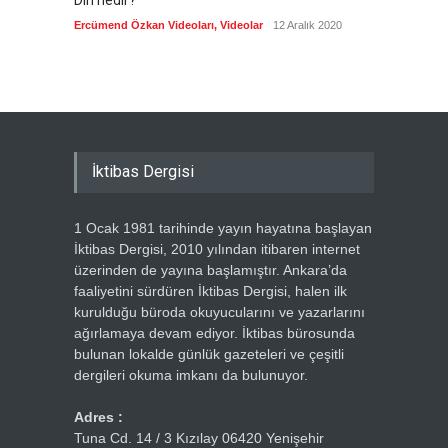
Din nedir?
Vefatı
biyogra
Ercümend Özkan Videoları
,
Videolar
12 Aralık 2020
Ercümen
İktibas Dergisi
1 Ocak 1981 tarihinde yayın hayatına başlayan
İktibas Dergisi, 2010 yılından itibaren internet
üzerinden de yayına başlamıştır. Ankara’da
faaliyetini sürdüren İktibas Dergisi, halen ilk
kurulduğu büroda okuyucularını ve yazarlarını
ağırlamaya devam ediyor. İktibas bürosunda
bulunan lokalde günlük gazeteleri ve çeşitli
dergileri okuma imkanı da bulunuyor.
Adres :
Tuna Cd. 14 / 3 Kızılay 06420 Yenişehir