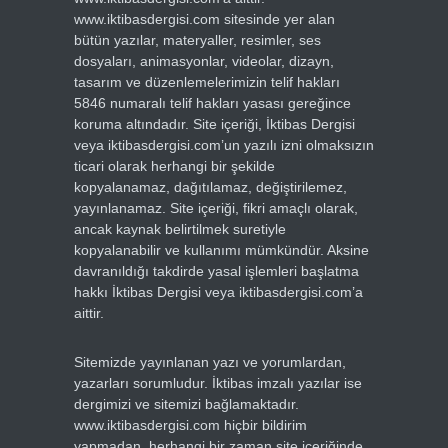
www.iktibasdergisi.com sitesinde yer alan
bütün yazılar, materyaller, resimler, ses
dosyaları, animasyonlar, videolar, dizayn,
tasarım ve düzenlemelerimizin telif hakları
5846 numaralı telif hakları yasası gereğince
koruma altındadır. Site içeriği, İktibas Dergisi
veya iktibasdergisi.com’un yazılı izni olmaksızın
ticari olarak herhangi bir şekilde
kopyalanamaz, dağıtılamaz, değiştirilemez,
yayınlanamaz. Site içeriği, fikri amaçlı olarak,
ancak kaynak belirtilmek suretiyle
kopyalanabilir ve kullanımı mümkündür. Aksine
davranıldığı takdirde yasal işlemleri başlatma
hakkı İktibas Dergisi veya iktibasdergisi.com’a
aittir.
Sitemizde yayınlanan yazı ve yorumlardan,
yazarları sorumludur. İktibas imzalı yazılar ise
dergimizi ve sitemizi bağlamaktadır.
www.iktibasdergisi.com hiçbir bildirim
yapmadan, herhangi bir zaman site içeriğinde