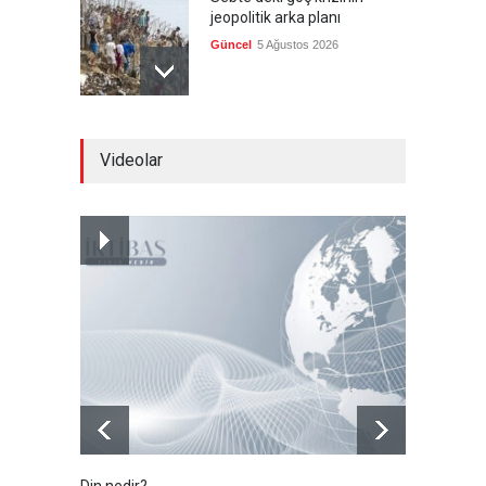
jeopolitik arka planı
Güncel
5 Ağustos 2026
Nükleer silahlı devletler,
Videolar
cephane artırıyor
Güncel
5 Ağustos 2026
Harem-i İbrahim'de geçen
ay hiç ezan okunmadı
Güncel
5 Ağustos 2026