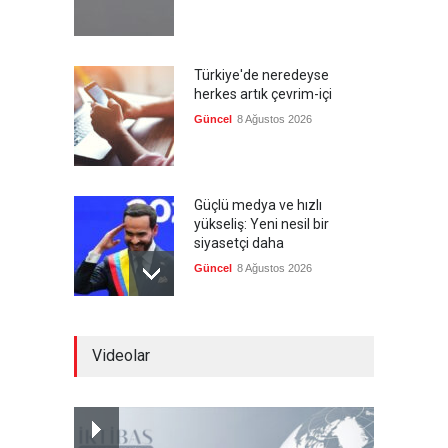
Türkiye'de neredeyse
herkes artık çevrim-içi
Güncel
8 Ağustos 2026
Güçlü medya ve hızlı
yükseliş: Yeni nesil bir
siyasetçi daha
Güncel
8 Ağustos 2026
Infantino'ya Avrupa'dan
Videolar
istifa baskısı
Güncel
8 Ağustos 2026