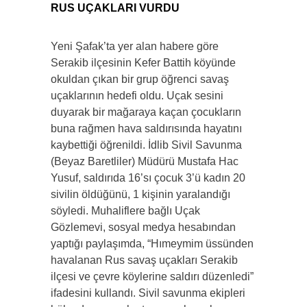
RUS UÇAKLARI VURDU
Yeni Şafak’ta yer alan habere göre
Serakib ilçesinin Kefer Battih köyünde
okuldan çıkan bir grup öğrenci savaş
uçaklarının hedefi oldu. Uçak sesini
duyarak bir mağaraya kaçan çocukların
buna rağmen hava saldırısında hayatını
kaybettiği öğrenildi. İdlib Sivil Savunma
(Beyaz Baretliler) Müdürü Mustafa Hac
Yusuf, saldırıda 16’sı çocuk 3’ü kadın 20
sivilin öldüğünü, 1 kişinin yaralandığı
söyledi. Muhaliflere bağlı Uçak
Gözlemevi, sosyal medya hesabından
yaptığı paylaşımda, “Hımeymim üssünden
havalanan Rus savaş uçakları Serakib
ilçesi ve çevre köylerine saldırı düzenledi”
ifadesini kullandı. Sivil savunma ekipleri