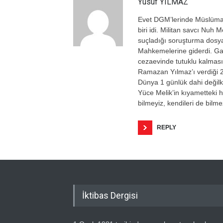
Yusuf YILMAZ
Evet DGM’lerinde Müslüman
biri idi. Militan savcı Nuh
suçladığı soruşturma dosya
Mahkemelerine giderdi. Gaz
cezaevinde tutuklu kalmas
Ramazan Yılmaz’ı verdiği 2
Dünya 1 günlük dahi değilke
Yüce Melik’in kıyametteki h
bilmeyiz, kendileri de bilm
REPLY
İktibas Dergisi