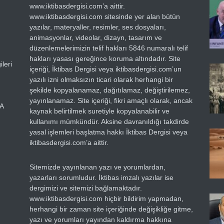
www.iktibasdergisi.com’a aittir.
www.iktibasdergisi.com sitesinde yer alan bütün
yazılar, materyaller, resimler, ses dosyaları,
animasyonlar, videolar, dizayn, tasarım ve
düzenlemelerimizin telif hakları 5846 numaralı telif
hakları yasası gereğince koruma altındadır. Site
leri
içeriği, İktibas Dergisi veya iktibasdergisi.com’un
yazılı izni olmaksızın ticari olarak herhangi bir
şekilde kopyalanamaz, dağıtılamaz, değiştirilemez,
yayınlanamaz. Site içeriği, fikri amaçlı olarak, ancak
RA
kaynak belirtilmek suretiyle kopyalanabilir ve
kullanımı mümkündür. Aksine davranıldığı takdirde
yasal işlemleri başlatma hakkı İktibas Dergisi veya
iktibasdergisi.com’a aittir.
Sitemizde yayınlanan yazı ve yorumlardan,
yazarları sorumludur. İktibas imzalı yazılar ise
dergimizi ve sitemizi bağlamaktadır.
www.iktibasdergisi.com hiçbir bildirim yapmadan,
herhangi bir zaman site içeriğinde değişikliğe gitme,
yazı ve yorumları yayından kaldırma hakkına