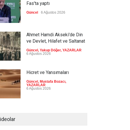
Fas'ta yaptı
Güncel
6 Ağustos 2026
Ahmet Hamdi Akseki'de Din
ve Devlet, Hilafet ve Saltanat
Güncel
,
Yakup Döğer
,
YAZARLAR
6 Ağustos 2026
Hicret ve Yansımaları
Güncel
,
Mustafa Bozacı
,
YAZARLAR
6 Ağustos 2026
Pezeşkiyan el-Hayye ile
görüştü: Tüm kararlarınızı
ideolar
destekleyeceğiz