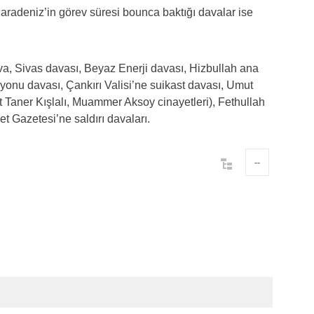
radeniz’in görev süresi bounca baktığı davalar ise
ava, Sivas davası, Beyaz Enerji davası, Hizbullah ana
syonu davası, Çankırı Valisi’ne suikast davası, Umut
Taner Kışlalı, Muammer Aksoy cinayetleri), Fethullah
t Gazetesi’ne saldırı davaları.
--