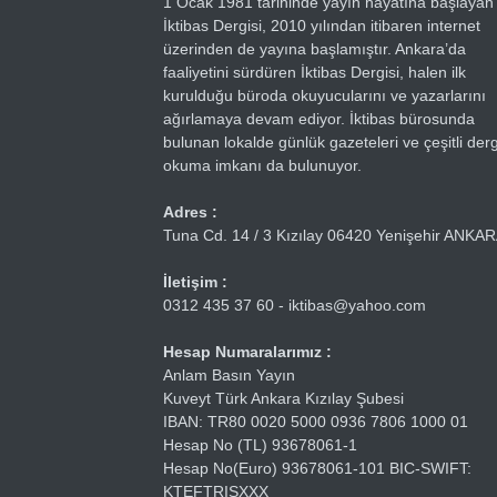
1 Ocak 1981 tarihinde yayın hayatına başlayan
İktibas Dergisi, 2010 yılından itibaren internet
üzerinden de yayına başlamıştır. Ankara’da
faaliyetini sürdüren İktibas Dergisi, halen ilk
kurulduğu büroda okuyucularını ve yazarlarını
ağırlamaya devam ediyor. İktibas bürosunda
bulunan lokalde günlük gazeteleri ve çeşitli dergi
okuma imkanı da bulunuyor.
Adres :
Tuna Cd. 14 / 3 Kızılay 06420 Yenişehir ANKA
İletişim :
0312 435 37 60 - iktibas@yahoo.com
Hesap Numaralarımız :
Anlam Basın Yayın
Kuveyt Türk Ankara Kızılay Şubesi
IBAN: TR80 0020 5000 0936 7806 1000 01
Hesap No (TL) 93678061-1
Hesap No(Euro) 93678061-101 BIC-SWIFT:
KTEFTRISXXX