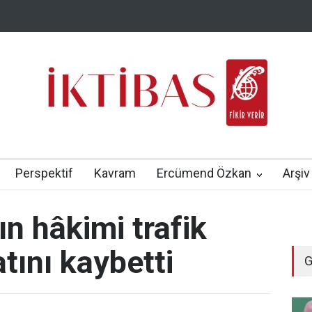
Perspektif
Kavram
Ercümend Özkan
Arşiv
n hâkimi trafik
tını kaybetti
G