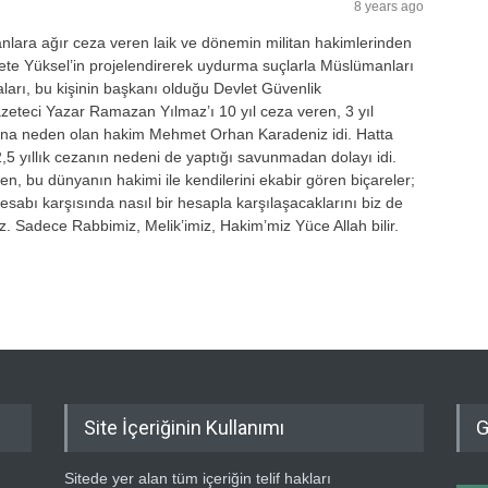
8 years ago
lara ağır ceza veren laik ve dönemin militan hakimlerinden
 Mete Yüksel’in projelendirerek uydurma suçlarla Müslümanları
ları, bu kişinin başkanı olduğu Devlet Güvenlik
eteci Yazar Ramazan Yılmaz’ı 10 yıl ceza veren, 3 yıl
ına neden olan hakim Mehmet Orhan Karadeniz idi. Hatta
,5 yıllık cezanın nedeni de yaptığı savunmadan dolayı idi.
n, bu dünyanın hakimi ile kendilerini ekabir gören biçareler;
esabı karşısında nasıl bir hesapla karşılaşacaklarını biz de
ez. Sadece Rabbimiz, Melik’imiz, Hakim’miz Yüce Allah bilir.
Site İçeriğinin Kullanımı
G
Sitede yer alan tüm içeriğin telif hakları