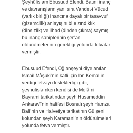
Şeyhülislam Ebusuud Efendi, Batıni inanç
ve davranışların yanı sıra Vahdet-i Vücud
(varlık birliği) inancına dayalı bir tasavvuf
(gizemcilik) anlayışını bile zındıklık
(dinsizlik) ve ilhad (dinden çıkma) saymış,
bu inanç sahiplerinin şer’an
öldürülmelerinin gerektiği yolunda fetvalar
vermiştir.
Ebusuud Efendi, Oğlanşeyhi diye anılan
İsmail Mâşuki’nin katli için İbn Kemal’in
verdiği fetvayı desteklediği gibi,
şeyhulislamken kendisi de Melâmi
Bayrami tarikatından şeyh Husameddin
Ankaravî’nin halifesi Bosnalı şeyh Hamza
Bali’nin ve Halvetiye tarikatının Gülşeni
kolundan şeyh Karamani’nin öldürülmeleri
yolunda fetva vermiştir.