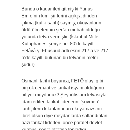
Bunda o kadar ileri gitmiş ki Yunus
Emre’nin kimi şiirlerini açıkça dinden
çıkma (kufr-i sarih) saymış, okuyanların
öldürülmelerinin şer’an mubah olduğu
yolunda fetva vermiştir. (İstanbul Millet
Kütüphanesi şeriye no. 80’de kayıtlı
Fetâvâ-yi Ebusuud adlı esrin 217 a ve 217
b’de kayıtlı bulunan bu fetvanın metni
şudur)
Osmanlı tarihi boyunca, FETÖ olayı gibi,
birçok cemaat ve tarikat isyanı olduğunu
biliyor muydunuz? Şeyhülislam fetvasıyla
idam edilen tarikat liderlerini ‘şovmen’
tarihçilerin kitaplarından okuyamazsınız.
İbret olsun diye meydanlarda sallandırılan
bazı tarikat liderleri, önce paralel devlet
kurmuş, sonra etrafına topladığı