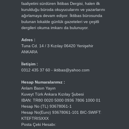
faaliyetini sürdüren İktibas Dergisi, halen ilk
kurulduğu büroda okuyucularını ve yazarlarını
ağırlamaya devam ediyor. İktibas bürosunda
bulunan lokalde günlük gazeteleri ve çeşitli
dergileri okuma imkanı da bulunuyor.
Adres :
Tuna Cd. 14 / 3 Kızılay 06420 Yenişehir
ANKARA
İletişim :
0312 435 37 60 - iktibas@yahoo.com
Hesap Numaralarımız :
Anlam Basın Yayın
Kuveyt Türk Ankara Kızılay Şubesi
IBAN: TR80 0020 5000 0936 7806 1000 01
Hesap No (TL) 93678061-1
Hesap No(Euro) 93678061-101 BIC-SWIFT:
KTEFTRISXXX
Posta Çeki Hesabı: