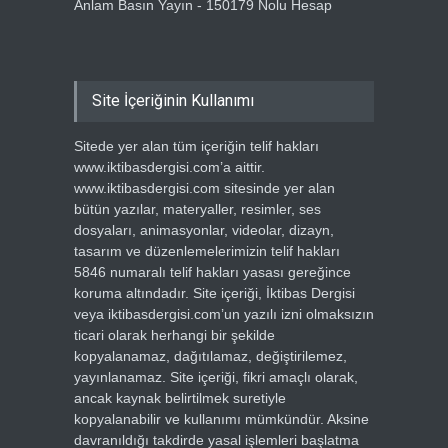
Anlam Basın Yayın - 150179 Nolu Hesap
Site İçeriğinin Kullanımı
Sitede yer alan tüm içeriğin telif hakları
www.iktibasdergisi.com’a aittir.
www.iktibasdergisi.com sitesinde yer alan
bütün yazılar, materyaller, resimler, ses
dosyaları, animasyonlar, videolar, dizayn,
tasarım ve düzenlemelerimizin telif hakları
5846 numaralı telif hakları yasası gereğince
koruma altındadır. Site içeriği, İktibas Dergisi
veya iktibasdergisi.com’un yazılı izni olmaksızın
ticari olarak herhangi bir şekilde
kopyalanamaz, dağıtılamaz, değiştirilemez,
yayınlanamaz. Site içeriği, fikri amaçlı olarak,
ancak kaynak belirtilmek suretiyle
kopyalanabilir ve kullanımı mümkündür. Aksine
davranıldığı takdirde yasal işlemleri başlatma