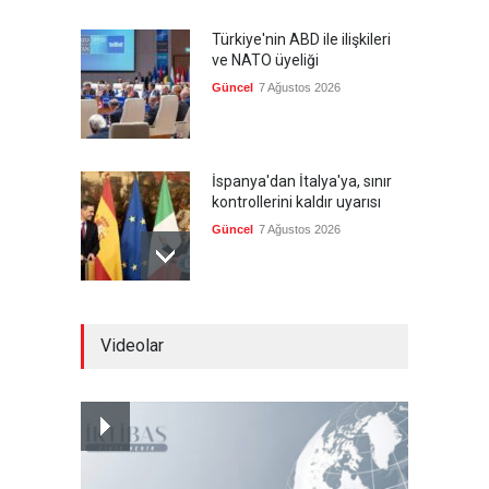
Türkiye'nin ABD ile ilişkileri
ve NATO üyeliği
Güncel
7 Ağustos 2026
İspanya'dan İtalya'ya, sınır
kontrollerini kaldır uyarısı
Güncel
7 Ağustos 2026
Yeni bir üçlü ittifak kuruldu
Videolar
Güncel
7 Ağustos 2026
Fransa'nın sosyal medyaya
yasak talebine ABD'den sert