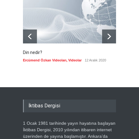
cevap
Güncel
7 Ağustos 2026
Din nedir?
Vefatı
biyogra
Ercümend Özkan Videoları
,
Videolar
12 Aralık 2020
Ercümen
İktibas Dergisi
1 Ocak 1981 tarihinde yayın hayatına başlayan
İktibas Dergisi, 2010 yılından itibaren internet
üzerinden de yayına başlamıştır. Ankara’da