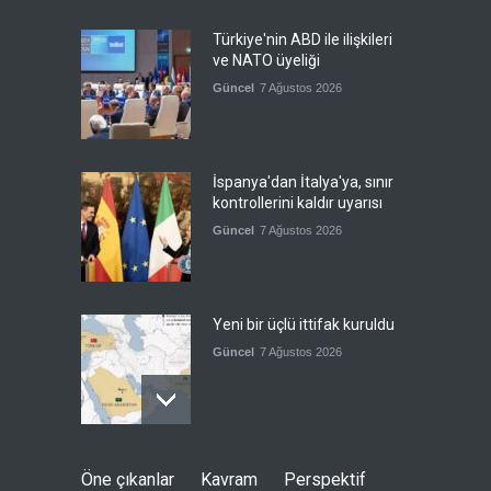
Türkiye'nin ABD ile ilişkileri
ve NATO üyeliği
Güncel
7 Ağustos 2026
İspanya'dan İtalya'ya, sınır
kontrollerini kaldır uyarısı
Güncel
7 Ağustos 2026
Yeni bir üçlü ittifak kuruldu
Güncel
7 Ağustos 2026
Fransa'nın sosyal medyaya
Öne çıkanlar
Kavram
Perspektif
yasak talebine ABD'den sert