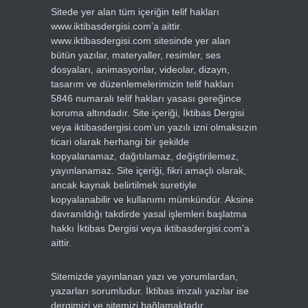
Sitede yer alan tüm içeriğin telif hakları
www.iktibasdergisi.com’a aittir.
www.iktibasdergisi.com sitesinde yer alan
bütün yazılar, materyaller, resimler, ses
dosyaları, animasyonlar, videolar, dizayn,
tasarım ve düzenlemelerimizin telif hakları
5846 numaralı telif hakları yasası gereğince
koruma altındadır. Site içeriği, İktibas Dergisi
veya iktibasdergisi.com’un yazılı izni olmaksızın
ticari olarak herhangi bir şekilde
kopyalanamaz, dağıtılamaz, değiştirilemez,
yayınlanamaz. Site içeriği, fikri amaçlı olarak,
ancak kaynak belirtilmek suretiyle
kopyalanabilir ve kullanımı mümkündür. Aksine
davranıldığı takdirde yasal işlemleri başlatma
hakkı İktibas Dergisi veya iktibasdergisi.com’a
aittir.
Sitemizde yayınlanan yazı ve yorumlardan,
yazarları sorumludur. İktibas imzalı yazılar ise
dergimizi ve sitemizi bağlamaktadır.