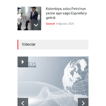
Kolombiya, solcu Petro'nun
yerine aşırı sağcı Espriella'yı
getirdi
Güncel
8 Ağustos 2026
İslam İşbirliği Teşkilatı,
Videolar
Mekke Anlaşmasını övdü
Güncel
8 Ağustos 2026
Brezilya, ABD'ye karşı
Meksika'yı yanına çekmeye
çalışıyor
Güncel
8 Ağustos 2026