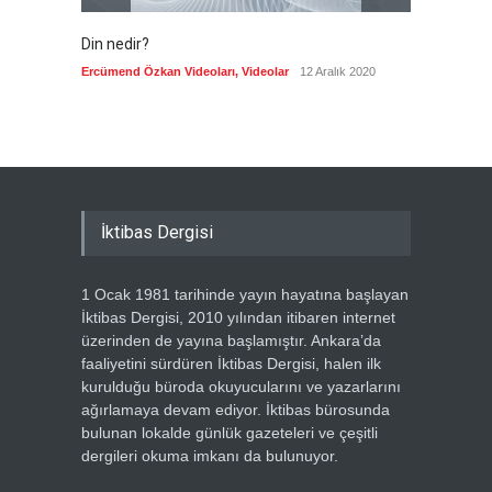
Din nedir?
Vefatı
biyogra
Ercümend Özkan Videoları
,
Videolar
12 Aralık 2020
Ercümen
İktibas Dergisi
1 Ocak 1981 tarihinde yayın hayatına başlayan
İktibas Dergisi, 2010 yılından itibaren internet
üzerinden de yayına başlamıştır. Ankara’da
faaliyetini sürdüren İktibas Dergisi, halen ilk
kurulduğu büroda okuyucularını ve yazarlarını
ağırlamaya devam ediyor. İktibas bürosunda
bulunan lokalde günlük gazeteleri ve çeşitli
dergileri okuma imkanı da bulunuyor.