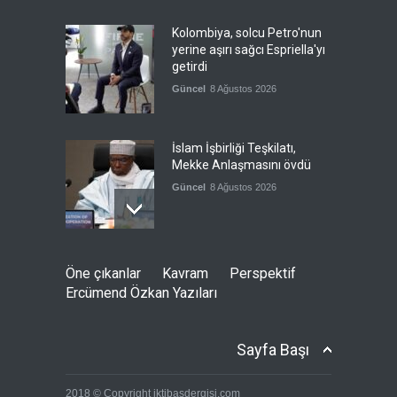
Kolombiya, solcu Petro'nun
yerine aşırı sağcı Espriella'yı
getirdi
Güncel
8 Ağustos 2026
İslam İşbirliği Teşkilatı,
Mekke Anlaşmasını övdü
Güncel
8 Ağustos 2026
Brezilya, ABD'ye karşı
Öne çıkanlar
Kavram
Perspektif
Meksika'yı yanına çekmeye
Ercümend Özkan Yazıları
çalışıyor
Güncel
8 Ağustos 2026
Sayfa Başı
Libya'da rafineriye İHA
2018 © Copyright iktibasdergisi.com
saldırısı