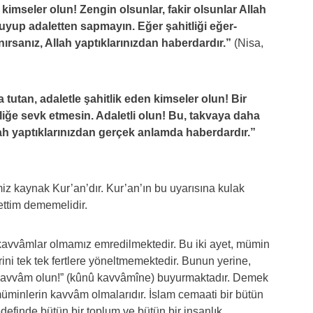
n kimseler olun! Zengin olsunlar, fakir olsunlar Allah
 uyup adaletten sapmayın. Eğer şahitliği eğer-
ırsanız, Allah yaptıklarınızdan haberdardır.”
(Nisa,
 tutan, adaletle şahitlik eden kimseler olun! Bir
liğe sevk etmesin. Adaletli olun! Bu, takvaya daha
lah yaptıklarınızdan gerçek anlamda haberdardır.”
z kaynak Kur’an’dır. Kur’an’ın bu uyarısına kulak
ettim dememelidir.
, kavvâmlar olmamız emredilmektedir. Bu iki ayet, mümin
ini tek tek fertlere yöneltmemektedir. Bunun yerine,
Kavvâm olun!” (kûnû kavvâmîne) buyurmaktadır. Demek
n müminlerin kavvâm olmalarıdır. İslam cemaati bir bütün
definde bütün bir toplum ve bütün bir insanlık