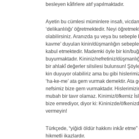
besleyen kâfirlere atıf yapılmaktadır.
Ayetin bu cümlesi müminlere insafı, vicdanı
‘delikanlılığı’ öğretmektedir. Neyi öğretme
olabilirsiniz. Aranızda şu veya bu sebeple b
kavme’ duyulan kinin/düşmanlığın sebepler
kabul etmektedir. Mademki öyle bir kin/buğu
buyurmaktadır. Kininiz/nefretiniz/düşmanlığın
bir ahlakî değerler silsilesi bulunsun! Şöy
kin duyuyor olabiliriz ama bu gibi hislerimi
‘ha-ke-me’ ata gem vurmak demektir. Ata 
nefsimiz bize gem vurmaktadır. Hislerimizi
mubah bir tavır olamaz. Kinimiz/öfkemiz İs
bize emrediyor, diyor ki: Kininizde/öfkeni
vermeyin!
Türkçede, “yiğidi öldür hakkını inkâr etme”
hikmetli ikazlardır.