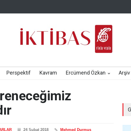
Perspektif
Kavram
Ercümend Özkan
Arşiv
ğreneceğimiz
ır
G
ARLAR
24 Şubat 2018
Mehmed Durmuş