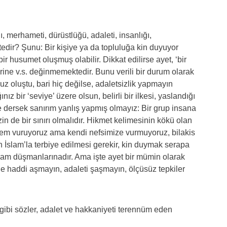
, merhameti, dürüstlüğü, adaleti, insanlığı,
ktedir? Şunu: Bir kişiye ya da topluluğa kin duyuyor
ir husumet oluşmuş olabilir. Dikkat edilirse ayet, ‘bir
ine v.s. değinmemektedir. Bunu verili bir durum olarak
z oluştu, bari hiç değilse, adaletsizlik yapmayın
ız bir ‘seviye’ üzere olsun, belirli bir ilkesi, yaslandığı
le dersek sanırım yanlış yapmış olmayız: Bir grup insana
zin de bir sınırı olmalıdır. Hikmet kelimesinin kökü olan
gem vuruyoruz ama kendi nefsimize vurmuyoruz, bilakis
n İslam’la terbiye edilmesi gerekir, kin duymak serapa
lam düşmanlarınadır. Ama işte ayet bir mümin olarak
zde haddi aşmayın, adaleti şaşmayın, ölçüsüz tepkiler
 gibi sözler, adalet ve hakkaniyeti terennüm eden