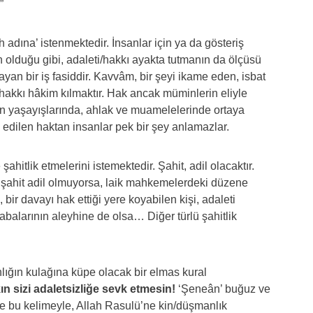
”
h adına’ istenmektedir. İnsanlar için ya da gösteriş
şin olduğu gibi, adaleti/hakkı ayakta tutmanın da ölçüsü
ayan bir iş fasiddir. Kavvâm, bir şeyi ikame eden, isbat
 hakkı hâkim kılmaktır. Hak ancak müminlerin eliyle
in yaşayışlarında, ahlak ve muamelelerinde ortaya
 edilen haktan insanlar pek bir şey anlamazlar.
ahitlik etmelerini istemektedir. Şahit, adil olacaktır.
 şahit adil olmuyorsa, laik mahkemelerdeki düzene
 bir davayı hak ettiği yere koyabilen kişi, adaleti
rabalarının aleyhine de olsa… Diğer türlü şahitlik
nlığın kulağına küpe olacak bir elmas kural
ın sizi adaletsizliğe sevk etmesin!
‘Şeneân’ buğuz ve
e bu kelimeyle, Allah Rasulü’ne kin/düşmanlık