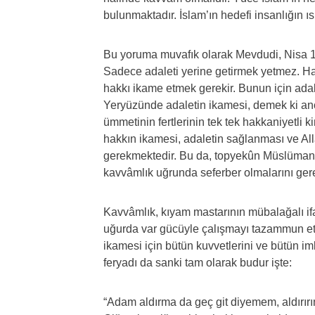
bulunmaktadır. İslam’ın hedefi insanlığın ısl
Bu yoruma muvafık olarak Mevdudi, Nisa 13
Sadece adaleti yerine getirmek yetmez. Hak
hakkı ikame etmek gerekir. Bunun için adale
Yeryüzünde adaletin ikamesi, demek ki anc
ümmetinin fertlerinin tek tek hakkaniyetli
hakkın ikamesi, adaletin sağlanması ve Alla
gerekmektedir. Bu da, topyekûn Müslümanları
kavvâmlık uğrunda seferber olmalarını gerek
Kavvâmlık, kıyam mastarının mübalağalı if
uğurda var gücüyle çalışmayı tazammun etm
ikamesi için bütün kuvvetlerini ve bütün imk
feryadı da sanki tam olarak budur işte:
“Adam aldırma da geç git diyemem, aldırırı