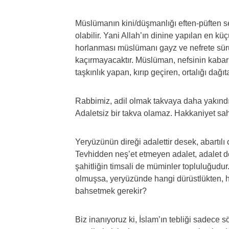
Müslümanın kini/düşmanlığı eften-püften se
olabilir. Yani Allah’ın dinine yapılan en küç
horlanması müslümanı gayz ve nefrete sür
kaçırmayacaktır. Müslüman, nefsinin kabarm
taşkınlık yapan, kırıp geçiren, ortalığı dağ
Rabbimiz, adil olmak takvaya daha yakındı
Adaletsiz bir takva olamaz. Hakkaniyet sahi
Yeryüzünün direği adalettir desek, abartılı
Tevhidden neş’et etmeyen adalet, adalet de
şahitliğin timsali de müminler topluluğudur
olmuşsa, yeryüzünde hangi dürüstlükten, h
bahsetmek gerekir?
Biz inanıyoruz ki, İslam’ın tebliği sadece s