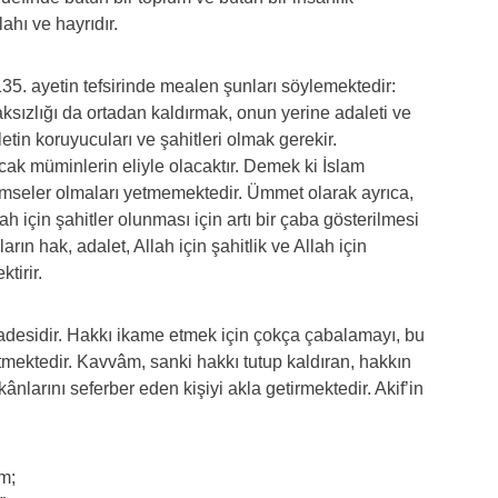
ahı ve hayrıdır.
5. ayetin tefsirinde mealen şunları söylemektedir:
sızlığı da ortadan kaldırmak, onun yerine adaleti ve
tin koruyucuları ve şahitleri olmak gerekir.
ak müminlerin eliyle olacaktır. Demek ki İslam
 kimseler olmaları yetmemektedir. Ümmet olarak ayrıca,
h için şahitler olunması için artı bir çaba gösterilmesi
n hak, adalet, Allah için şahitlik ve Allah için
tirir.
adesidir. Hakkı ikame etmek için çokça çabalamayı, bu
ektedir. Kavvâm, sanki hakkı tutup kaldıran, hakkın
ânlarını seferber eden kişiyi akla getirmektedir. Akif’in
m;