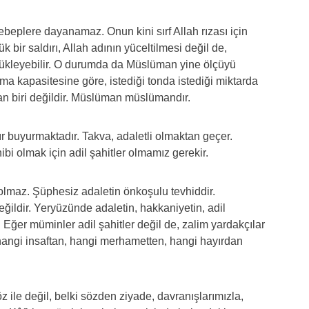
beplere dayanamaz. Onun kini sırf Allah rızası için
ük bir saldırı, Allah adının yüceltilmesi değil de,
ükleyebilir. O durumda da Müslüman yine ölçüyü
a kapasitesine göre, istediği tonda istediği miktarda
ıtan biri değildir. Müslüman müslümandır.
r buyurmaktadır. Takva, adaletli olmaktan geçer.
bi olmak için adil şahitler olmamız gerekir.
 olmaz. Şüphesiz adaletin önkoşulu tevhiddir.
ğildir. Yeryüzünde adaletin, hakkaniyetin, adil
. Eğer müminler adil şahitler değil de, zalim yardakçılar
angi insaftan, hangi merhametten, hangi hayırdan
öz ile değil, belki sözden ziyade, davranışlarımızla,