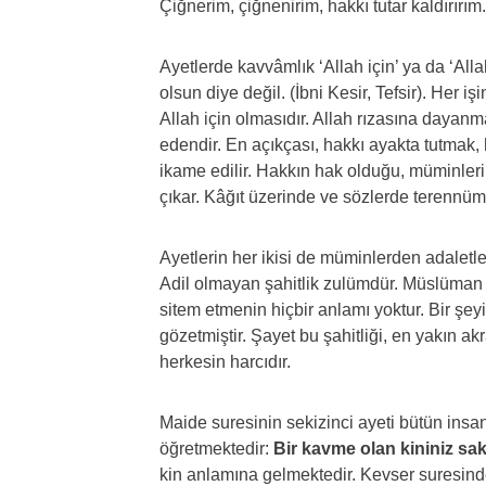
Çiğnerim, çiğnenirim, hakkı tutar kaldırırım.
Ayetlerde kavvâmlık ‘Allah için’ ya da ‘Alla
olsun diye değil. (İbni Kesir, Tefsir). Her i
Allah için olmasıdır. Allah rızasına dayanm
edendir. En açıkçası, hakkı ayakta tutmak,
ikame edilir. Hakkın hak olduğu, müminler
çıkar. Kâğıt üzerinde ve sözlerde terennüm
Ayetlerin her ikisi de müminlerden adaletle ş
Adil olmayan şahitlik zulümdür. Müslüman
sitem etmenin hiçbir anlamı yoktur. Bir şeyi,
gözetmiştir. Şayet bu şahitliği, en yakın ak
herkesin harcıdır.
Maide suresinin sekizinci ayeti bütün insa
öğretmektedir:
Bir kavme olan kininiz sak
kin anlamına gelmektedir. Kevser suresind