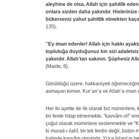
aleyhine de olsa, Allah için şahitlik ede
onlara sizden daha yakındır. Hislerinize
bükerseniz yahut şahitlik etmekten kaçın
135).
“Ey iman edenler! Allah için hakkı ayakta
topluluğa duyduğunuz kin sizi adaletsiz
yakındır. Allah’tan sakının. Şüphesiz Al
(Maide, 8).
Görüldüğü üzere, hakkaniyeti öğreneceğimi
asmayan kimse, Kur’an’a ve Allah’a iman 
Her iki ayette de ilk olarak biz müminlere
bir ferde hitap etmemekte, “kavvâm ol!” emr
çoğul olarak müminlere seslenmekte ve “
ki murad-ı ilahî, bir tek ferdin değil, bütü
halinde kavvâm olmalıdır. Yüce İslam’ın he