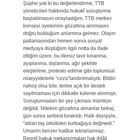
Şüphe yok ki bu değerlendirme, TTB
yöneticileri hakkında hukukî soruşturma
başlatılmasını onayladığım, TTB merkez
konseyi üyelerinin gözaltına alınmasını
doğru bulduğum anlamına gelmez. Olayın
patlamasından hemen sonra sosyal
medyaya düştüğüm ilgili notta da ifade
ettiğim üzere, bu ilkesiz tavır kınanma,
ayıplanma, dışlanma, ağır şekilde
eleştirilme, protesto edilme gibi toplumsal
müeyyidelerle “ceza”landırılmalıydı. Bildiri
nahoş olsa bile, teröre açık bir destek
sayılmaması için dikkatle kaleme alınmıştı.
Soruşturmadan bir şey çıkması mümkün
değildi. Nitekim gözaltına alınanlar birkaç
gün sonra serbest bırakıldı. Halk deyişiyle,
“atılan taş ürkütülen kurbağaya değmedi.”
Umarım benzer hatâlar tekrarlanmaz.
Resmî hukuk mekanizmaları hak ihlâli