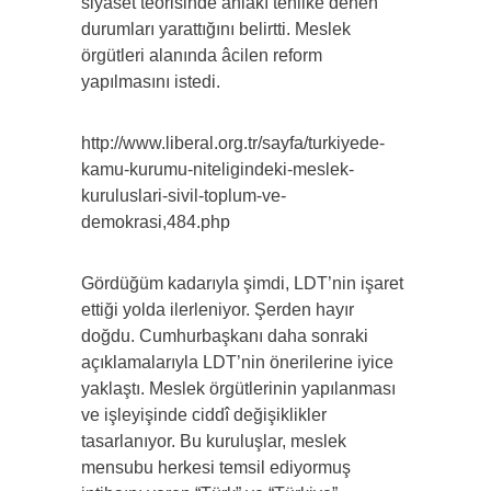
siyaset teorisinde ahlâkî tehlike denen
durumları yarattığını belirtti. Meslek
örgütleri alanında âcilen reform
yapılmasını istedi.
http://www.liberal.org.tr/sayfa/turkiyede-
kamu-kurumu-niteligindeki-meslek-
kuruluslari-sivil-toplum-ve-
demokrasi,484.php
Gördüğüm kadarıyla şimdi, LDT’nin işaret
ettiği yolda ilerleniyor. Şerden hayır
doğdu. Cumhurbaşkanı daha sonraki
açıklamalarıyla LDT’nin önerilerine iyice
yaklaştı. Meslek örgütlerinin yapılanması
ve işleyişinde ciddî değişiklikler
tasarlanıyor. Bu kuruluşlar, meslek
mensubu herkesi temsil ediyormuş