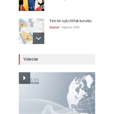
Yeni bir üçlü ittifak kuruldu
Güncel
7 Ağustos 2026
Fransa'nın sosyal medyaya
Videolar
yasak talebine ABD'den sert
cevap
Güncel
7 Ağustos 2026
ABD’nin tasfiye planı
devrede
Güncel
7 Ağustos 2026