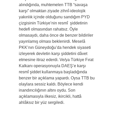
alındığında, muhtemelen TTB “savaşa
karşı” olmaktan ziyade zihnî-ideolojik
yakınlık içinde olduğunu sandığım PYD
çizgisinin Türkiye’nin resmî şiddetinin
hedefi olmasından rahatsız. Öyle
olmasaydı, daha önce de benzer bildiriler
yayınlamış olması beklenirdi. Meselâ
PKK’nın Güneydoğu’da hendek siyaseti
izleyerek devletin karşı şiddetini dâvet
etmesine itiraz ederdi. Ve/ya Türkiye Fırat
Kalkanı operasyonuyla DAEŞ’e karşı
resmî şiddet kullanmaya başladığında
benzer bir açıklama yapardı. Oysa TTB bu
olaylara sessiz kaldı. Böylece kendi
inandırıcılığının altını oydu. Son
açıklamasıyla ilkesiz, ikircikli, hattâ
ahlâksız bir yüz sergiledi.