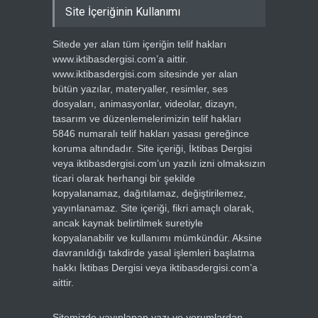
Site İçeriğinin Kullanımı
Sitede yer alan tüm içeriğin telif hakları
www.iktibasdergisi.com’a aittir.
www.iktibasdergisi.com sitesinde yer alan
bütün yazılar, materyaller, resimler, ses
dosyaları, animasyonlar, videolar, dizayn,
tasarım ve düzenlemelerimizin telif hakları
5846 numaralı telif hakları yasası gereğince
koruma altındadır. Site içeriği, İktibas Dergisi
veya iktibasdergisi.com’un yazılı izni olmaksızın
ticari olarak herhangi bir şekilde
kopyalanamaz, dağıtılamaz, değiştirilemez,
yayınlanamaz. Site içeriği, fikri amaçlı olarak,
ancak kaynak belirtilmek suretiyle
kopyalanabilir ve kullanımı mümkündür. Aksine
davranıldığı takdirde yasal işlemleri başlatma
hakkı İktibas Dergisi veya iktibasdergisi.com’a
aittir.
Sitemizde yayınlanan yazı ve yorumlardan,