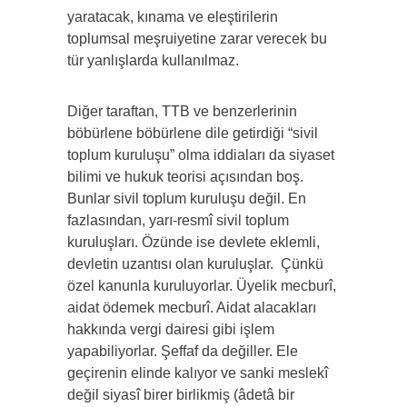
yaratacak, kınama ve eleştirilerin
toplumsal meşruiyetine zarar verecek bu
tür yanlışlarda kullanılmaz.
Diğer taraftan, TTB ve benzerlerinin
böbürlene böbürlene dile getirdiği “sivil
toplum kuruluşu” olma iddiaları da siyaset
bilimi ve hukuk teorisi açısından boş.
Bunlar sivil toplum kuruluşu değil. En
fazlasından, yarı-resmî sivil toplum
kuruluşları. Özünde ise devlete eklemli,
devletin uzantısı olan kuruluşlar. Çünkü
özel kanunla kuruluyorlar. Üyelik mecburî,
aidat ödemek mecburî. Aidat alacakları
hakkında vergi dairesi gibi işlem
yapabiliyorlar. Şeffaf da değiller. Ele
geçirenin elinde kalıyor ve sanki meslekî
değil siyasî birer birlikmiş (âdetâ bir