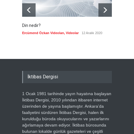
Din nedir?
Vefatı
biyogra
Ercümend Özkan Videoları
,
Videolar
12 Aralık 2020
Ercümen
İktibas Dergisi
1 Ocak 1981 tarihinde yayın hayatına başlayan
İktibas Dergisi, 2010 yılından itibaren internet
üzerinden de yayına başlamıştır. Ankara’da
faaliyetini sürdüren İktibas Dergisi, halen ilk
kurulduğu büroda okuyucularını ve yazarlarını
ağırlamaya devam ediyor. İktibas bürosunda
bulunan lokalde günlük gazeteleri ve çeşitli