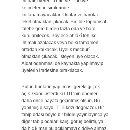
intibaını veren “Türk” ve “Türkiye”
kelimelerini isimlerinde
kullanamayacaklar. Odalar ve barolar
tekel olmaktan çıkacak. Bir ilde toplumsal
talebe göre birden fazla oda ve baro
kurulabilecek. Böylece ahlâkî tehlike
ihtimali azalacak veya belki tamamen
ortadan kalkacak. Üyelik mecburî
olmaktan çıkacak. İsteyen üye olacak.
Aidat ödenmesi de kaynakta yapılmayıp
üyelerin iradesine bırakılacak.
Bütün bunların yapılması gerektiği çok
açık. Gönül isterdi ki LDT’nin önerileri
daha önce hayata geçirilmiş olsun. Bu
yapılmış olsaydı TTB krizi doğmazdı. Bir
tabip odası böyle bir bildiri yayınlayınca ya
diğer tabip odaları karşı görüş belirtir, ya
da hiç kimse bu açıklamayı ciddiye almaz,