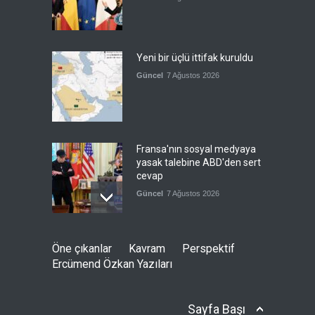
Yeni bir üçlü ittifak kuruldu
Güncel
7 Ağustos 2026
Fransa'nın sosyal medyaya
yasak talebine ABD'den sert
cevap
Güncel
7 Ağustos 2026
ABD’nin tasfiye planı
Öne çıkanlar
Kavram
Perspektif
devrede
Ercümend Özkan Yazıları
Güncel
7 Ağustos 2026
Sayfa Başı