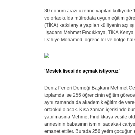
30 dönüm arazi üzerine yapılan külliyede 1
ve ortaokulda müfredata uygun eğitim görec
(TİKA) katkılarıyla yapılan külliyenin açı
işadamı Mehmet Fındıkkaya, TİKA Kenya K
Dahiye Mohamed, öğrenciler ve bölge halkı 
‘Meslek lisesi de açmak istiyoruz’
Deniz Feneri Derneği Başkanı Mehmet Ceng
toplamda ise 256 öğrencinin eğitim göreceğ
aynı zamanda da akademik eğitim de vere
ortaokul olacak. Kısa zaman içerisinde bur
yapılmasına Mehmet Fındıkkaya vesile oldu
annesinin babasının ismini sadaka-i cariye
emanet ettiler. Burada 256 yetim çocuğun 