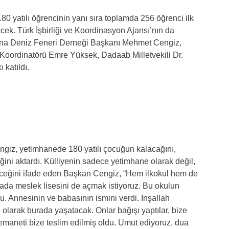
80 yatılı öğrencinin yanı sıra toplamda 256 öğrenci ilk
ek. Türk İşbirliği ve Koordinasyon Ajansı’nın da
lışına Deniz Feneri Derneği Başkanı Mehmet Cengiz,
oordinatörü Emre Yüksek, Dadaab Milletvekili Dr.
katıldı.
iz, yetimhanede 180 yatılı çocuğun kalacağını,
ini aktardı. Külliyenin sadece yetimhane olarak değil,
ceğini ifade eden Başkan Cengiz, “Hem ilkokul hem de
ada meslek lisesini de açmak istiyoruz. Bu okulun
. Annesinin ve babasının ismini verdi. İnşallah
 olarak burada yaşatacak. Onlar bağışı yaptılar, bize
emaneti bize teslim edilmiş oldu. Umut ediyoruz, dua