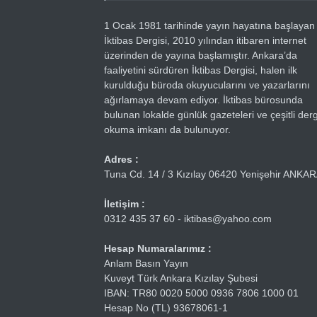
1 Ocak 1981 tarihinde yayın hayatına başlayan
İktibas Dergisi, 2010 yılından itibaren internet
üzerinden de yayına başlamıştır. Ankara’da
faaliyetini sürdüren İktibas Dergisi, halen ilk
kurulduğu büroda okuyucularını ve yazarlarını
ağırlamaya devam ediyor. İktibas bürosunda
bulunan lokalde günlük gazeteleri ve çeşitli dergi
okuma imkanı da bulunuyor.
Adres :
Tuna Cd. 14 / 3 Kızılay 06420 Yenişehir ANKA
İletişim :
0312 435 37 60 - iktibas@yahoo.com
Hesap Numaralarımız :
Anlam Basın Yayın
Kuveyt Türk Ankara Kızılay Şubesi
IBAN: TR80 0020 5000 0936 7806 1000 01
Hesap No (TL) 93678061-1