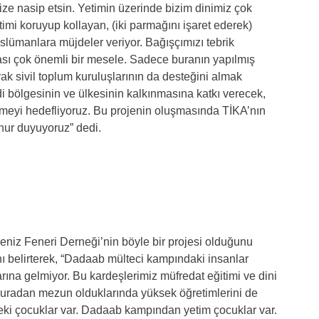
ize nasip etsin. Yetimin üzerinde bizim dinimiz çok
mi koruyup kollayan, (iki parmağını işaret ederek)
lümanlara müjdeler veriyor. Bağışçımızı tebrik
sı çok önemli bir mesele. Sadece buranın yapılmış
ak sivil toplum kuruluşlarının da desteğini almak
di bölgesinin ve ülkesinin kalkınmasına katkı verecek,
ştirmeyi hedefliyoruz. Bu projenin oluşmasında TİKA’nın
onur duyuyoruz” dedi.
eniz Feneri Derneği’nin böyle bir projesi olduğunu
nı belirterek, “Dadaab mülteci kampındaki insanlar
rına gelmiyor. Bu kardeşlerimiz müfredat eğitimi ve dini
. Buradan mezun olduklarında yüksek öğretimlerini de
ki çocuklar var. Dadaab kampından yetim çocuklar var.