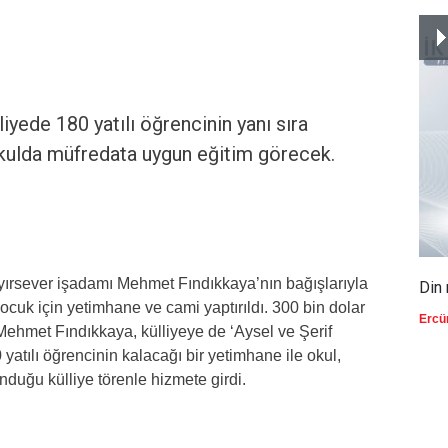
iyede 180 yatılı öğrencinin yanı sıra
kulda müfredata uygun eğitim görecek.
ırsever işadamı Mehmet Fındıkkaya’nın bağışlarıyla
Din 
uk için yetimhane ve cami yaptırıldı. 300 bin dolar
Ercü
 Mehmet Fındıkkaya, külliyeye de ‘Aysel ve Şerif
 yatılı öğrencinin kalacağı bir yetimhane ile okul,
duğu külliye törenle hizmete girdi.