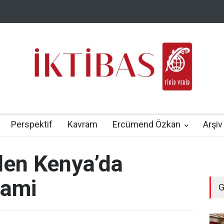
Perspektif
Kavram
Ercümend Özkan
Arşiv
den Kenya’da
cami
G