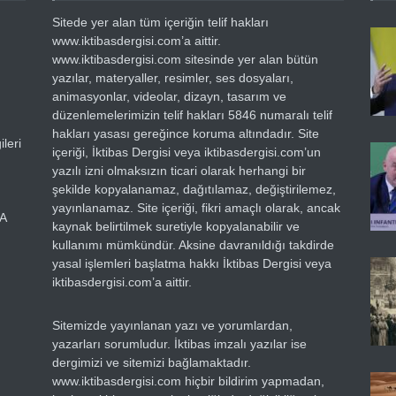
Sitede yer alan tüm içeriğin telif hakları
www.iktibasdergisi.com’a aittir.
www.iktibasdergisi.com sitesinde yer alan bütün
yazılar, materyaller, resimler, ses dosyaları,
animasyonlar, videolar, dizayn, tasarım ve
düzenlemelerimizin telif hakları 5846 numaralı telif
hakları yasası gereğince koruma altındadır. Site
leri
içeriği, İktibas Dergisi veya iktibasdergisi.com’un
yazılı izni olmaksızın ticari olarak herhangi bir
şekilde kopyalanamaz, dağıtılamaz, değiştirilemez,
yayınlanamaz. Site içeriği, fikri amaçlı olarak, ancak
RA
kaynak belirtilmek suretiyle kopyalanabilir ve
kullanımı mümkündür. Aksine davranıldığı takdirde
yasal işlemleri başlatma hakkı İktibas Dergisi veya
iktibasdergisi.com’a aittir.
Sitemizde yayınlanan yazı ve yorumlardan,
yazarları sorumludur. İktibas imzalı yazılar ise
dergimizi ve sitemizi bağlamaktadır.
www.iktibasdergisi.com hiçbir bildirim yapmadan,