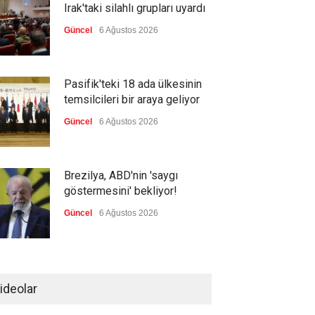
Irak'taki silahlı grupları uyardı
Güncel
6 Ağustos 2026
Pasifik'teki 18 ada ülkesinin
temsilcileri bir araya geliyor
Güncel
6 Ağustos 2026
Brezilya, ABD'nin 'saygı
göstermesini' bekliyor!
Güncel
6 Ağustos 2026
FIFA yönetimi kriz toplantısını
Fas'ta yaptı
ideolar
Güncel
6 Ağustos 2026