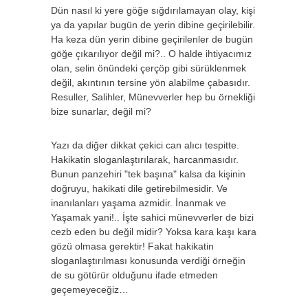
Dün nasıl ki yere göğe sığdırılamayan olay, kişi
ya da yapılar bugün de yerin dibine geçirilebilir.
Ha keza dün yerin dibine geçirilenler de bugün
göğe çıkarılıyor değil mi?.. O halde ihtiyacımız
olan, selin önündeki çerçöp gibi sürüklenmek
değil, akıntının tersine yön alabilme çabasıdır.
Resuller, Salihler, Münevverler hep bu örnekliği
bize sunarlar, değil mi?
Yazı da diğer dikkat çekici can alıcı tespitte.
Hakikatin sloganlaştırılarak, harcanmasıdır.
Bunun panzehiri "tek başına" kalsa da kişinin
doğruyu, hakikati dile getirebilmesidir. Ve
inanılanları yaşama azmidir. İnanmak ve
Yaşamak yani!.. İşte sahici münevverler de bizi
cezb eden bu değil midir? Yoksa kara kaşı kara
gözü olmasa gerektir! Fakat hakikatin
sloganlaştırılması konusunda verdiği örneğin
de su götürür olduğunu ifade etmeden
geçemeyeceğiz…