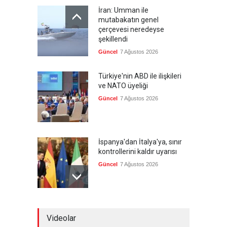
İran: Umman ile
mutabakatın genel
çerçevesi neredeyse
şekillendi
Güncel
7 Ağustos 2026
Türkiye'nin ABD ile ilişkileri
ve NATO üyeliği
Güncel
7 Ağustos 2026
İspanya'dan İtalya'ya, sınır
kontrollerini kaldır uyarısı
Güncel
7 Ağustos 2026
Yeni bir üçlü ittifak kuruldu
Videolar
Güncel
7 Ağustos 2026