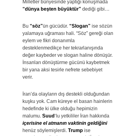
Milletler bünyesinde yaptığı konuşmada
“dünya beşten büyüktür”
dediği gibi…
Bu
“söz”
ün gücüdür.
“Slogan”
ise sözün
yalamaya uğraması hali. “Söz” gereği olan
eylem ve fikri donanımla
desteklenmedikçe her tekrarlanışında
değer kaybeder ve slogan haline dönüşür.
İnsanları dönüştürme gücünü kaybetmek
bir yana aksi tesirle nefrete sebebiyet
verir.
İran’da olayların dış destekli olduğundan
kuşku yok. Cam küreye el basan hainlerin
hedefinde ki ülke olduğu hepimizin
malumu.
Suud
‘lu yetkililer İran hakkında
içerisine el atmanın vaktinin geldiğini
henüz söylemişlerdi.
Trump
ise