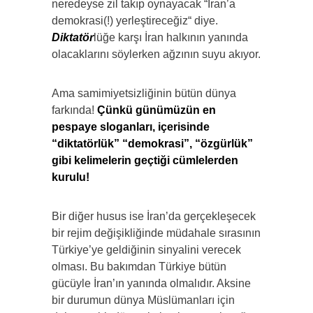
neredeyse zil takıp oynayacak “İran’a
demokrasi(!) yerleştireceğiz“ diye.
Diktatör
lüğe karşı İran halkının yanında
olacaklarını söylerken ağzının suyu akıyor.
Ama samimiyetsizliğinin bütün dünya
farkında!
Çünkü günümüzün en
pespaye sloganları, içerisinde
“diktatörlük” “demokrasi”, “özgürlük”
gibi kelimelerin geçtiği cümlelerden
kurulu!
Bir diğer husus ise İran’da gerçekleşecek
bir rejim değişikliğinde müdahale sırasının
Türkiye’ye geldiğinin sinyalini verecek
olması. Bu bakımdan Türkiye bütün
gücüyle İran’ın yanında olmalıdır. Aksine
bir durumun dünya Müslümanları için