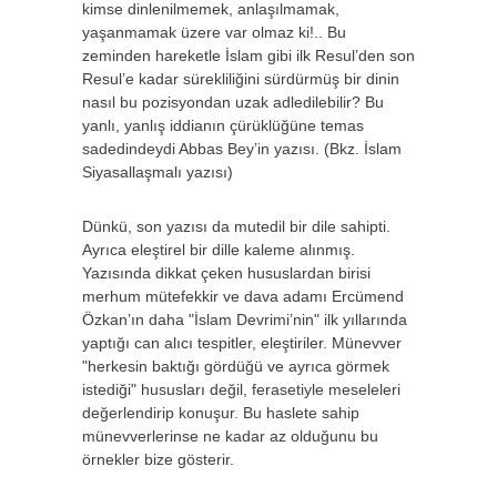
kimse dinlenilmemek, anlaşılmamak,
yaşanmamak üzere var olmaz ki!.. Bu
zeminden hareketle İslam gibi ilk Resul’den son
Resul’e kadar sürekliliğini sürdürmüş bir dinin
nasıl bu pozisyondan uzak adledilebilir? Bu
yanlı, yanlış iddianın çürüklüğüne temas
sadedindeydi Abbas Bey’in yazısı. (Bkz. İslam
Siyasallaşmalı yazısı)
Dünkü, son yazısı da mutedil bir dile sahipti.
Ayrıca eleştirel bir dille kaleme alınmış.
Yazısında dikkat çeken hususlardan birisi
merhum mütefekkir ve dava adamı Ercümend
Özkan’ın daha "İslam Devrimi’nin" ilk yıllarında
yaptığı can alıcı tespitler, eleştiriler. Münevver
"herkesin baktığı gördüğü ve ayrıca görmek
istediği" hususları değil, ferasetiyle meseleleri
değerlendirip konuşur. Bu haslete sahip
münevverlerinse ne kadar az olduğunu bu
örnekler bize gösterir.