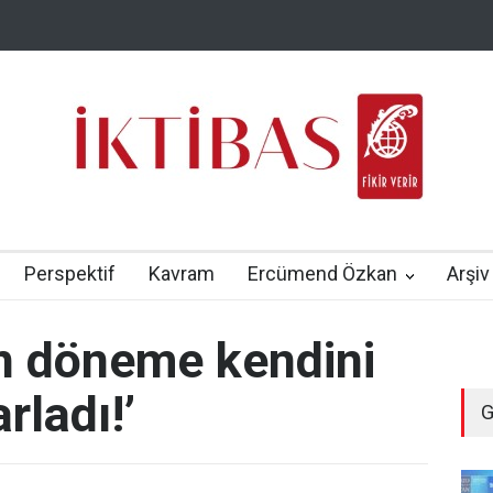
Perspektif
Kavram
Ercümend Özkan
Arşiv
n döneme kendini
rladı!’
G