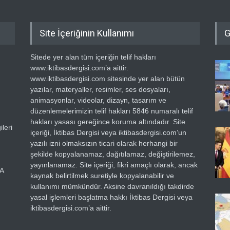
Site İçeriğinin Kullanımı
G
Sitede yer alan tüm içeriğin telif hakları
www.iktibasdergisi.com’a aittir.
www.iktibasdergisi.com sitesinde yer alan bütün
yazılar, materyaller, resimler, ses dosyaları,
animasyonlar, videolar, dizayn, tasarım ve
düzenlemelerimizin telif hakları 5846 numaralı telif
hakları yasası gereğince koruma altındadır. Site
leri
içeriği, İktibas Dergisi veya iktibasdergisi.com’un
yazılı izni olmaksızın ticari olarak herhangi bir
şekilde kopyalanamaz, dağıtılamaz, değiştirilemez,
yayınlanamaz. Site içeriği, fikri amaçlı olarak, ancak
RA
kaynak belirtilmek suretiyle kopyalanabilir ve
kullanımı mümkündür. Aksine davranıldığı takdirde
yasal işlemleri başlatma hakkı İktibas Dergisi veya
iktibasdergisi.com’a aittir.