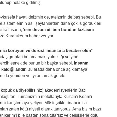
lunup helake gidilmiş.
evkusefa hayatı deizmin de, ateizmin de baş sebebi. Bu
 sistemlerinin asıl şeytanlardan daha çok iş gördükleri
onra insana, ‘
sen devam et, ben bundan fazlasını
bize Kuranıkerim haber veriyor.
inizi koruyun ve dürüst insanlarla beraber olun
”
daş grupları bulamamak, yalnızlığı ve yine
 tercih etmek de bunun bir başka sebebi.
İnsanın
kaldığı andır.
Bu arada daha önce açıklamaya
ını da yeniden ve iyi anlamak gerek.
kopuk da diyebilirsiniz) akademisyenlerin Batı
lahlaştıran Hümanizmin metotlarıyla Kur’an’ı Kerim’i
nı karıştırmaya yetiyor. Müsteşrikler inancımızı
ları zaten kötü niyetli olarak tanıyoruz. Ama bizim bazı
anıkerim’i bile baştan sona tutarsız ve çelişkilerle dolu