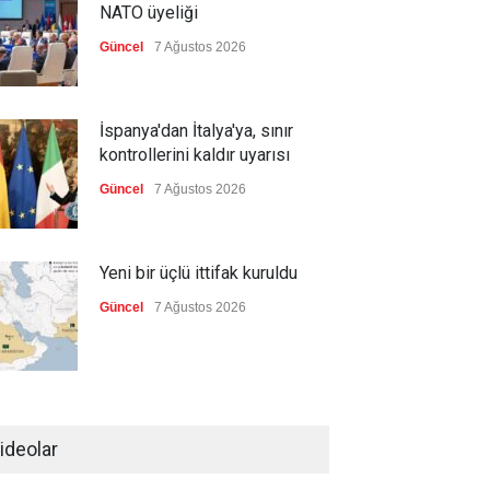
NATO üyeliği
Güncel
7 Ağustos 2026
İspanya'dan İtalya'ya, sınır
kontrollerini kaldır uyarısı
Güncel
7 Ağustos 2026
Yeni bir üçlü ittifak kuruldu
Güncel
7 Ağustos 2026
Fransa'nın sosyal medyaya
yasak talebine ABD'den sert
ideolar
cevap