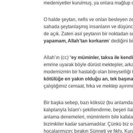
medeniyetler kurulmuş, ya onlara mağlup o
O halde şeytan, nefis ve onları besleyen z
sahada şeytanlaşmış insanların ve düşünce
de açık. Zaten asıl şeytanın bir noktadan s
yapamam, Allah’tan korkarım
‘ dediğini 
Allah’ın (cc) “
ey müminler, takva ile kend
emrine uyarak böyle dürüst mektepler, arka
modernizmin bir hastalığı olan bireyselliği
kötülüğe en yakın olduğu an, tek başına 
çalıştığımız cemaat, fırka ve mektep ayırım
Bir başka sebep, bazı köksüz (bu anlamda 
kalıplarıyla İslam’ı şekillendirme, beşeri i
anlama denemeleri, müminlerin bile kafaları
bizimkiler kadar sarsamadılar. Çünkü biz on
hocalarımızın; bırakın Sünneti ve fıkhı, Kur