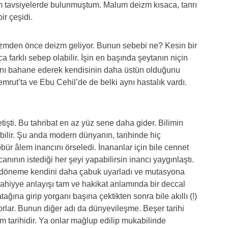
 tavsiyelerde bulunmuştum. Malum deizm kısaca, tanrı
ir çeşidi.
zmden önce deizm geliyor. Bunun sebebi ne? Kesin bir
farklı sebep olabilir. İşin en başında şeytanın niçin
lını bahane ederek kendisinin daha üstün olduğunu
rut’ta ve Ebu Cehil’de de belki aynı hastalık vardı.
tişti. Bu tahribat en az yüz sene daha gider. Bilimin
rabilir. Şu anda modern dünyanın, tarihinde hiç
bür âlem inancını örseledi. İnananlar için bile cennet
anının istediği her şeyi yapabilirsin inancı yaygınlaştı.
 döneme kendini daha çabuk uyarladı ve mutasyona
bahiyye anlayışı tam ve hakikat anlamında bir deccal
ğına girip yorganı başına çektikten sonra bile akıllı (!)
liyorlar. Bunun diğer adı da dünyevileşme. Beşer tarihi
m tarihidir. Ya onlar mağlup edilip mukabilinde