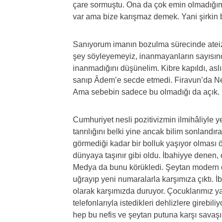
çare sormuştu. Ona da çok emin olmadığım
var ama bize karışmaz demek. Yani şirkin b
Sanıyorum imanın bozulma sürecinde atei
şey söyleyemeyiz, inanmayanların sayısınca 
inanmadığını düşünelim. Kibre kapıldı, as
sanıp Âdem’e secde etmedi. Firavun’da Nem
Ama sebebin sadece bu olmadığı da açık.
Cumhuriyet nesli pozitivizmin ilmihâliyle ye
tanrılığını belki yine ancak bilim sonlandı
görmediği kadar bir bolluk yaşıyor olması ö
dünyaya taşınır gibi oldu. İbahiyye denen, c
Medya da bunu körükledi. Şeytan modern
uğrayıp yeni numaralarla karşımıza çıktı. İ
olarak karşımızda duruyor. Çocuklarımız yata
telefonlarıyla istedikleri dehlizlere girebi
hep bu nefis ve şeytan putuna karşı savaşı