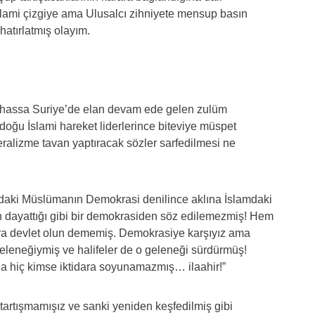
İslami çizgiye ama Ulusalcı zihniyete mensup basın
 hatırlatmış olayım.
ilhassa Suriye’de elan devam ede gelen zulüm
doğu İslami hareket liderlerince biteviye müspet
eralizme tavan yaptıracak sözler sarfedilmesi ne
daki Müslümanın Demokrasi denilince aklına İslamdaki
ın dayattığı gibi bir demokrasiden söz edilemezmiş! Hem
ara devlet olun dememiş. Demokrasiye karşıyız ama
 geleneğiymiş ve halifeler de o geleneği sürdürmüş!
ına hiç kimse iktidara soyunamazmış… ilaahir!”
 tartışmamışız ve sanki yeniden keşfedilmiş gibi