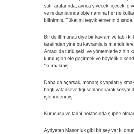
satır aralarında; ayrıca yiyecek, içecek, g
ve reklamlarında obje namına her ne kullan
bilinirmiş. Tüketimi teşvik etmenin dışınd
Bir de illimunati diye bir kavram ve tabii k
tarafından yine bu kavramla isimlendiriler
Amacı da türlü şekil ve yöntemlerle zihin 
kuruluşları ele geçirmek ve böylelikle ken
“kurmakmış.
Daha da açarsak, monarşik yapıları yıkmak,
bağlı vatanseverliği sonlandırarak sosyal 
işlerindenmiş.
Kurucusu ve tarihi noktasında şüphe olmama
Ayriyeten Masonluk gibi bir şey var ki onun 