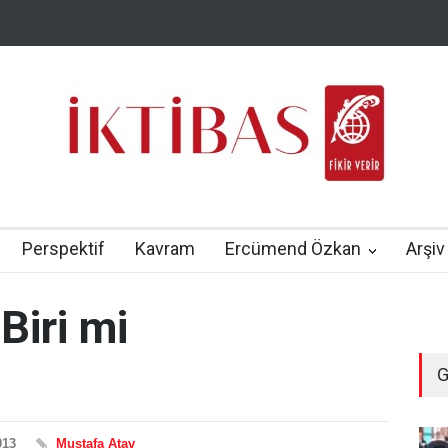
Perspektif
Kavram
Ercümend Özkan
Arşiv
Biri mi
G
013
Mustafa Atav