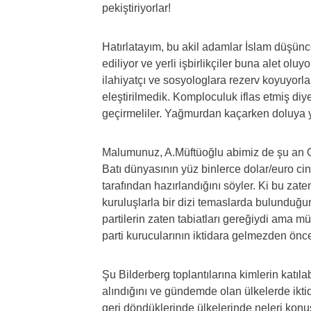
pekiştiriyorlar!
Hatırlatayım, bu akil adamlar İslam düşün
ediliyor ve yerli işbirlikçiler buna alet ol
ilahiyatçı ve sosyologlara rezerv koyuyor
eleştirilmedik. Komploculuk iflas etmiş diy
geçirmeliler. Yağmurdan kaçarken doluya 
Malumunuz, A.Müftüoğlu abimiz de şu an O
Batı dünyasının yüz binlerce dolar/euro cin
tarafından hazırlandığını söyler. Ki bu zaten
kuruluşlarla bir dizi temaslarda bulundu
partilerin zaten tabiatları gereğiydi ama m
parti kurucularının iktidara gelmezden önc
Şu Bilderberg toplantılarına kimlerin katıla
alındığını ve gündemde olan ülkelerde ikti
geri döndüklerinde ülkelerinde neleri konu