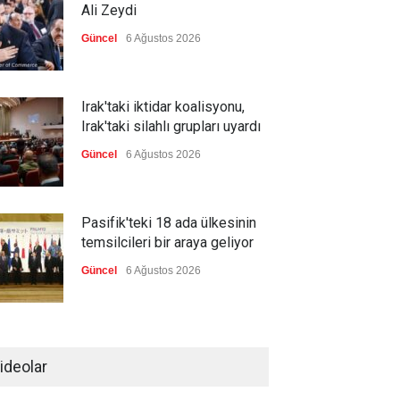
Ali Zeydi
Güncel
6 Ağustos 2026
Irak'taki iktidar koalisyonu,
Irak'taki silahlı grupları uyardı
Güncel
6 Ağustos 2026
Pasifik'teki 18 ada ülkesinin
temsilcileri bir araya geliyor
Güncel
6 Ağustos 2026
Brezilya, ABD'nin 'saygı
göstermesini' bekliyor!
ideolar
Güncel
6 Ağustos 2026