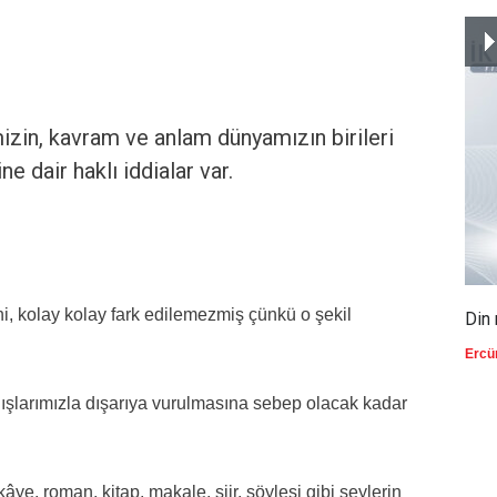
zin, kavram ve anlam dünyamızın birileri
e dair haklı iddialar var.
i, kolay kolay fark edilemezmiş çünkü o şekil
Din 
Ercü
ışlarımızla dışarıya vurulmasına sebep olacak kadar
ikâye, roman, kitap, makale, şiir, söyleşi gibi şeylerin