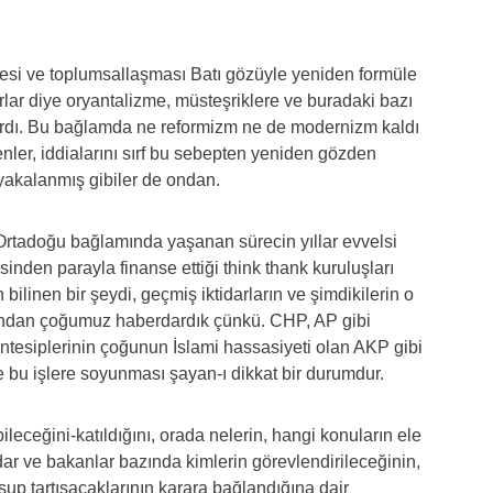
cesi ve toplumsallaşması Batı gözüyle yeniden formüle
uyorlar diye oryantalizme, müsteşriklere ve buradaki bazı
lardı. Bu bağlamda ne reformizm ne de modernizm kaldı
enler, iddialarını sırf bu sebepten yeniden gözden
yakalanmış gibiler de ondan.
rtadoğu bağlamında yaşanan sürecin yıllar evvelsi
sinden parayla finanse ettiği think thank kuruluşları
 bilinen bir şeydi, geçmiş iktidarların ve şimdikilerin o
ğundan çoğumuz haberdardık çünkü. CHP, AP gibi
üntesiplerinin çoğunun İslami hassasiyeti olan AKP gibi
e bu işlere soyunması şayan-ı dikkat bir durumdur.
bileceğini-katıldığını, orada nelerin, hangi konuların ele
dar ve bakanlar bazında kimlerin görevlendirileceğinin,
şup tartışacaklarının karara bağlandığına dair