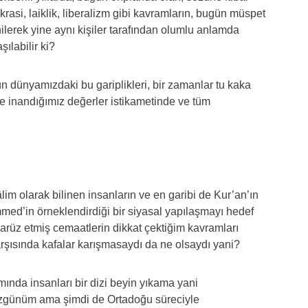
krasi, laiklik, liberalizm gibi kavramların, bugün müspet
ilerek yine aynı kişiler tarafından olumlu anlamda
ılabilir ki?
şün dünyamızdaki bu gariplikleri, bir zamanlar tu kaka
e inandığımız değerler istikametinde ve tüm
lim olarak bilinen insanların ve en garibi de Kur’an’ın
ed’in örneklendirdiği bir siyasal yapılaşmayı hedef
barüz etmiş cemaatlerin dikkat çektiğim kavramları
arşısında kafalar karışmasaydı da ne olsaydı yani?
nda insanları bir dizi beyin yıkama yani
 üzgünüm ama şimdi de Ortadoğu süreciyle