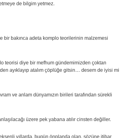
etmeye de bilgim yetmez.
le bir bakınca adeta komplo teorilerinin malzemesi
plo teorisi diye bir mefhum gündemimizden çoktan
rden ayıklayıp atalım çöplüğe gitsin… desem de iyisi mi
ram ve anlam dünyamızın birileri tarafından sürekli
nlaşılacağı üzere pek yabana atılır cinsten değiller.
ksenli yıllarda, bugün önplanda olan, sözüne itibar