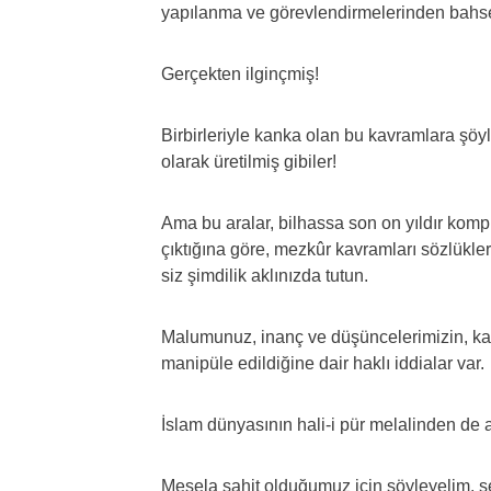
yapılanma ve görevlendirmelerinden bahs
Gerçekten ilginçmiş!
Birbirleriyle kanka olan bu kavramlara şöy
olarak üretilmiş gibiler!
Ama bu aralar, bilhassa son on yıldır kom
çıktığına göre, mezkûr kavramları sözlükle
siz şimdilik aklınızda tutun.
Malumunuz, inanç ve düşüncelerimizin, kav
manipüle edildiğine dair haklı iddialar var.
İslam dünyasının hali-i pür melalinden de a
Mesela şahit olduğumuz için söyleyelim, se