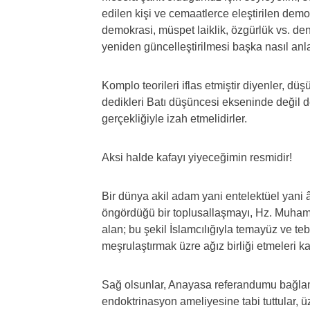
edilen kişi ve cemaatlerce eleştirilen demo
demokrasi, müspet laiklik, özgürlük vs. den
yeniden güncelleştirilmesi başka nasıl anlaş
Komplo teorileri iflas etmiştir diyenler, dü
dedikleri Batı düşüncesi ekseninde değil d
gerçekliğiyle izah etmelidirler.
Aksi halde kafayı yiyeceğimin resmidir!
Bir dünya akil adam yani entelektüel yani â
öngördüğü bir toplusallaşmayı, Hz. Muhamm
alan; bu şekil İslamcılığıyla temayüz ve te
meşrulaştırmak üzre ağız birliği etmeleri k
Sağ olsunlar, Anayasa referandumu bağlamı
endoktrinasyon ameliyesine tabi tuttular,