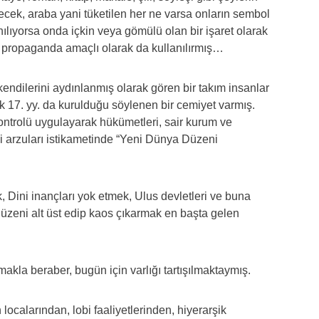
iyecek, araba yani tüketilen her ne varsa onların sembol
ılıyorsa onda içkin veya gömülü olan bir işaret olarak
a, propaganda amaçlı olarak da kullanılırmış…
i kendilerini aydınlanmış olarak gören bir takım insanlar
ek 17. yy. da kurulduğu söylenen bir cemiyet varmış.
kontrolü uygulayarak hükümetleri, sair kurum ve
di arzuları istikametinde “Yeni Dünya Düzeni
 Dini inançları yok etmek, Ulus devletleri ve buna
düzeni alt üst edip kaos çıkarmak en başta gelen
kla beraber, bugün için varlığı tartışılmaktaymış.
localarından, lobi faaliyetlerinden, hiyerarşik