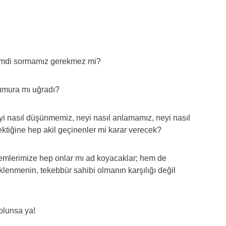
şimdi sormamız gerekmez mi?
umura mı uğradı?
yi nasıl düşünmemiz, neyi nasıl anlamamız, neyi nasıl
tiğine hep akil geçinenler mi karar verecek?
lemlerimize hep onlar mı ad koyacaklar; hem de
klenmenin, tekebbür sahibi olmanın karşılığı değil
olunsa ya!