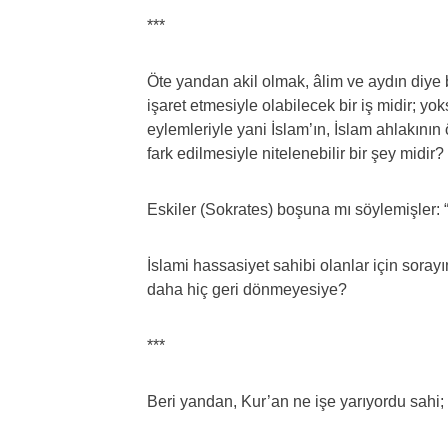
***
Öte yandan akil olmak, âlim ve aydın diye 
işaret etmesiyle olabilecek bir iş midir; yok
eylemleriyle yani İslam’ın, İslam ahlakını
fark edilmesiyle nitelenebilir bir şey midir?
Eskiler (Sokrates) boşuna mı söylemişler: “T
İslami hassasiyet sahibi olanlar için soray
daha hiç geri dönmeyesiye?
***
Beri yandan, Kur’an ne işe yarıyordu sah