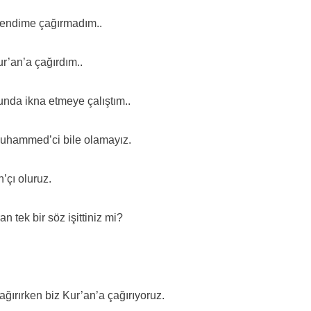
 kendime çağırmadım..
r’an’a çağırdım..
sunda ikna etmeye çalıştım..
 Muhammed’ci bile olamayız.
h’çı oluruz.
n tek bir söz işittiniz mi?
ğırırken biz Kur’an’a çağırıyoruz.