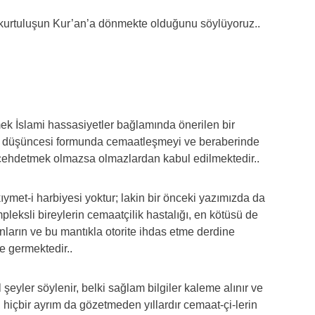
 kurtuluşun Kur’an’a dönmekte olduğunu söylüyoruz..
mek İslami hassasiyetler bağlamında önerilen bir
lam düşüncesi formunda cemaatleşmeyi ve beraberinde
 cehdetmek olmazsa olmazlardan kabul edilmektedir..
ıymet-i harbiyesi yoktur; lakin bir önceki yazımızda da
mpleksli bireylerin cemaatçilik hastalığı, en kötüsü de
nların ve bu mantıkla otorite ihdas etme derdine
e germektedir..
 şeyler söylenir, belki sağlam bilgiler kaleme alınır ve
 hiçbir ayrım da gözetmeden yıllardır cemaat-çi-lerin