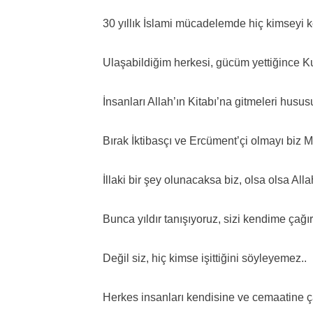
30 yıllık İslami mücadelemde hiç kimseyi
Ulaşabildiğim herkesi, gücüm yettiğince Ku
İnsanları Allah’ın Kitabı’na gitmeleri husu
Bırak İktibasçı ve Ercüment’çi olmayı biz
İllaki bir şey olunacaksa biz, olsa olsa Alla
Bunca yıldır tanışıyoruz, sizi kendime çağıra
Değil siz, hiç kimse işittiğini söyleyemez..
Herkes insanları kendisine ve cemaatine ça