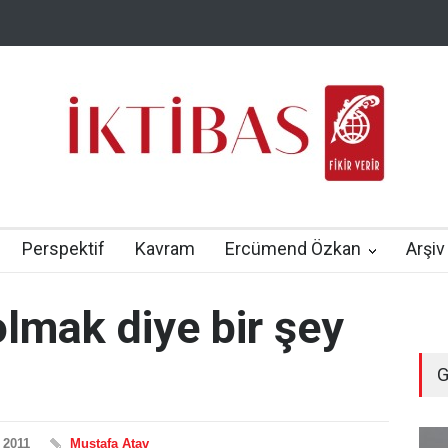
Perspektif
Kavram
Ercümend Özkan
Arşiv
olmak diye bir şey
G
 2011
Mustafa Atav