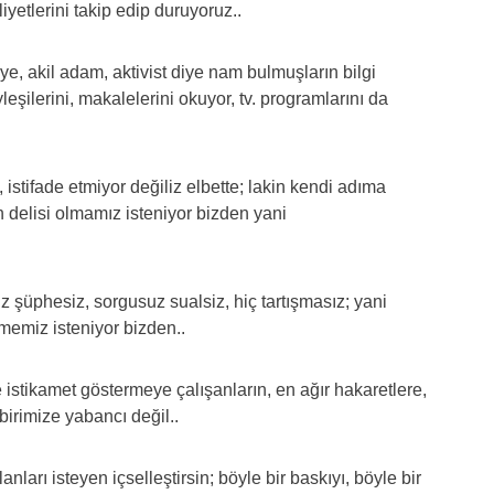
iyetlerini takip edip duruyoruz..
ye, akil adam, aktivist diye nam bulmuşların bilgi
yleşilerini, makalelerini okuyor, tv. programlarını da
, istifade etmiyor değiliz elbette; lakin kendi adıma
n delisi olmamız isteniyor bizden yani
z şüphesiz, sorgusuz sualsiz, hiç tartışmasız; yani
irmemiz isteniyor bizden..
le istikamet göstermeye çalışanların, en ağır hakaretlere,
 birimize yabancı değil..
arı isteyen içselleştirsin; böyle bir baskıyı, böyle bir