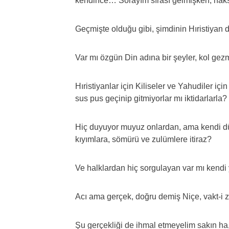
kendince… Sorayım sırası gelmişken, hak
Geçmişte olduğu gibi, şimdinin Hıristiyan 
Var mı özgün Din adına bir şeyler, kol gezm
Hıristiyanlar için Kiliseler ve Yahudiler iç
sus pus geçinip gitmiyorlar mı iktidarlarla?
Hiç duyuyor muyuz onlardan, ama kendi d
kıyımlara, sömürü ve zulümlere itiraz?
Ve halklardan hiç sorgulayan var mı kendi 
Acı ama gerçek, doğru demiş Niçe, vakt-i z
Şu gerçekliği de ihmal etmeyelim sakın ha, a