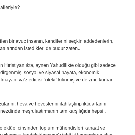
alleriyle?
msilen bir avuç insanın, kendilerini seçkin addedenlerin,
baalarından istedikleri de budur zaten..
n Hıristiyanlıkta, aynen Yahudilikte olduğu gibi sadece
ndirgenmiş, sosyal ve siyasal hayata, ekonomik
olmayan, va’z edicisi “öteki” kılınmış ve deizme kurban
arını, heva ve heveslerini ilahlaştırıp iktidarlarını
nezdinde meşrulaştırmanın tam karşılığıdır hepsi..
telektüel cinsinden toplum mühendisleri kanaat ve