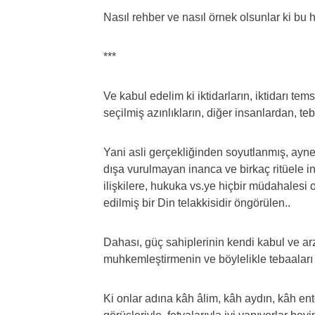
Nasıl rehber ve nasıl örnek olsunlar ki bu h
***
Ve kabul edelim ki iktidarların, iktidarı te
seçilmiş azınlıkların, diğer insanlardan, te
Yani asli gerçekliğinden soyutlanmış, ayne
dışa vurulmayan inanca ve birkaç ritüele i
ilişkilere, hukuka vs.ye hiçbir müdahalesi 
edilmiş bir Din telakkisidir öngörülen..
Dahası, güç sahiplerinin kendi kabul ve arzul
muhkemleştirmenin ve böylelikle tebaaları 
Ki onlar adına kâh âlim, kâh aydın, kâh en