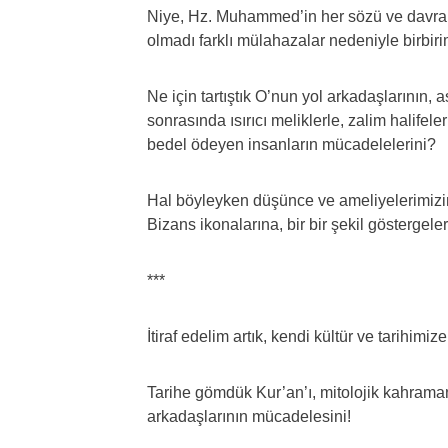
Niye, Hz. Muhammed’in her sözü ve davranış
olmadı farklı mülahazalar nedeniyle birbiri
Ne için tartıştık O’nun yol arkadaşlarının,
sonrasında ısırıcı meliklerle, zalim halife
bedel ödeyen insanların mücadelelerini?
Hal böyleyken düşünce ve ameliyelerimizin, 
Bizans ikonalarına, bir bir şekil gösterge
***
İtiraf edelim artık, kendi kültür ve tarihimiz
Tarihe gömdük Kur’an’ı, mitolojik kahrama
arkadaşlarının mücadelesini!