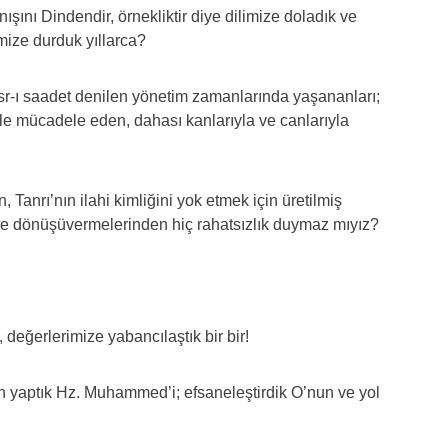
ını Dindendir, örnekliktir diye dilimize doladık ve
mize durduk yıllarca?
 asr-ı saadet denilen yönetim zamanlarında yaşananları;
lerle mücadele eden, dahası kanlarıyla ve canlarıyla
Tanrı’nın ilahi kimliğini yok etmek için üretilmiş
lere dönüşüvermelerinden hiç rahatsızlık duymaz mıyız?
e, değerlerimize yabancılaştık bir bir!
n yaptık Hz. Muhammed’i; efsaneleştirdik O’nun ve yol