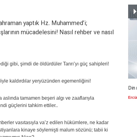
 kahraman yaptık Hz. Muhammed’i;
şlarının mücadelesini! Nasıl rehber ve nasıl
iği gibi, şimdi de öldürdüler Tanrı’yı güç sahipleri!
diyle kaldırdılar yeryüzünden egemenliğini!
Din 
a aslında tamamen beşeri algı ve zaaflarıyla
Ercü
di güçlerini tahkim ettiler..
mberler vasıtasıyla va’z edilen hükümlere, ne kadar
stiyanlara kinaye söylemişti malum sözünü; tabii ki