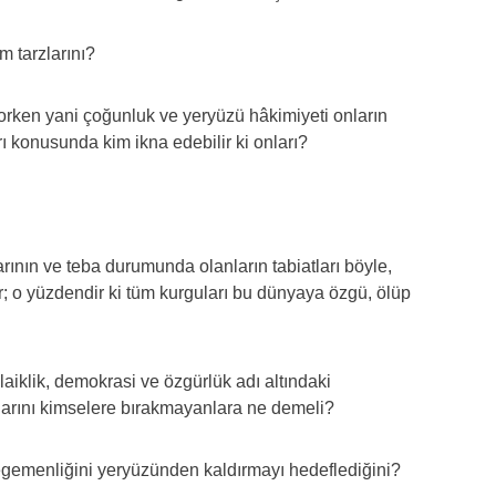
m tarzlarını?
rken yani çoğunluk ve yeryüzü hâkimiyeti onların
ı konusunda kim ikna edebilir ki onları?
arının ve teba durumunda olanların tabiatları böyle,
 var; o yüzdendir ki tüm kurguları bu dünyaya özgü, ölüp
laiklik, demokrasi ve özgürlük adı altındaki
larını kimselere bırakmayanlara ne demeli?
 egemenliğini yeryüzünden kaldırmayı hedeflediğini?