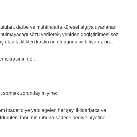
 tutulan, darbe ve muhtıralarla küresel algıya uyarlanan
nulmayacağı sözü verilerek, yeniden değiştirilmesi söz
lan laiklikten kastın ne olduğunu iyi biliyoruz biz..
mokrasinin de..
ı, sormak zorundayım yine:
 ibadet diye yapılagelen her şey, iktidarlarca ve
 öldürülen Tanrı’nın ruhuna sadece hediye niyetine