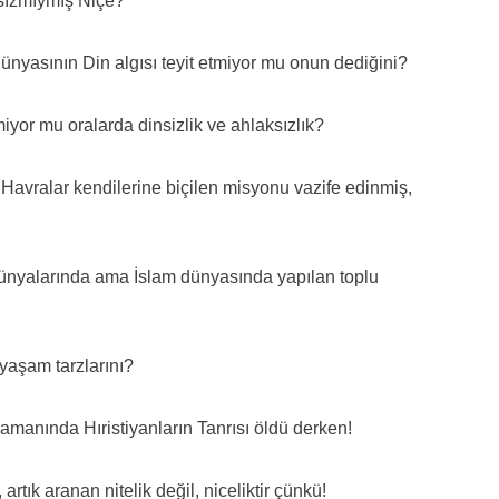
sızmıymış Niçe?
dünyasının Din algısı teyit etmiyor mu onun dediğini?
iyor mu oralarda dinsizlik ve ahlaksızlık?
in Havralar kendilerine biçilen misyonu vazife edinmiş,
ünyalarında ama İslam dünyasında yapılan toplu
yaşam tarzlarını?
amanında Hıristiyanların Tanrısı öldü derken!
rtık aranan nitelik değil, niceliktir çünkü!