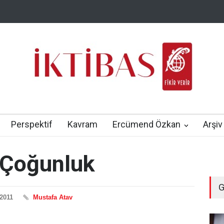
Perspektif
Kavram
Ercümend Özkan
Arşiv
 Çoğunluk
G
 2011
Mustafa Atav