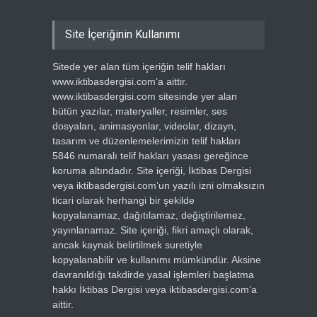
Site İçeriğinin Kullanımı
Sitede yer alan tüm içeriğin telif hakları
www.iktibasdergisi.com’a aittir.
www.iktibasdergisi.com sitesinde yer alan
bütün yazılar, materyaller, resimler, ses
dosyaları, animasyonlar, videolar, dizayn,
tasarım ve düzenlemelerimizin telif hakları
5846 numaralı telif hakları yasası gereğince
koruma altındadır. Site içeriği, İktibas Dergisi
veya iktibasdergisi.com’un yazılı izni olmaksızın
ticari olarak herhangi bir şekilde
kopyalanamaz, dağıtılamaz, değiştirilemez,
yayınlanamaz. Site içeriği, fikri amaçlı olarak,
ancak kaynak belirtilmek suretiyle
kopyalanabilir ve kullanımı mümkündür. Aksine
davranıldığı takdirde yasal işlemleri başlatma
hakkı İktibas Dergisi veya iktibasdergisi.com’a
aittir.