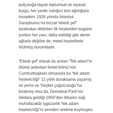
putçuluğa dayalı toplumsal ve siyasal
kurgu, her yerde varlığını tüm ağırlığıyla
hissettirir. 1926 yılında İstanbul
Sarayburnu’na bizzat “ebedi şef”
tarafından diktirilen ilk heykelden bugüne
yurdun her yanı, iddia edildiği gibi demir
ağlarla değilse de, metal heykellerle
örülmüş durumdadır.
“Ebedi şef” olarak da anılan “Tek adam”ın
ölümü ardından İsmet İnönü’nün
Cumhurbaşkanı olmasıyla bu “tek adam
heykelciliği” 12 yıllık duraksama yaşamış
ve yerini ve “heykel çoğulculuğu”na
bırakmış olsa da, Demokrat Parti’nin
iktidara geldiği 1950’den itibaren sağ-
muhafazakâr işgüzarlık “tek adam
heykelciliği”ni yeniden üretime koymuştur.