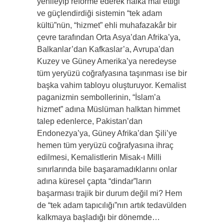
yenileyip reforme ederek halka mal ettiği
ve güçlendirdiği sistemin “tek adam
kültü”nün, “hizmet” ehli muhafazakâr bir
çevre tarafından Orta Asya’dan Afrika’ya,
Balkanlar’dan Kafkaslar’a, Avrupa’dan
Kuzey ve Güney Amerika’ya neredeyse
tüm yeryüzü coğrafyasına taşınması ise bir
başka vahim tabloyu oluşturuyor. Kemalist
paganizmin sembollerinin, “İslam’a
hizmet” adına Müslüman halktan himmet
talep edenlerce, Pakistan’dan
Endonezya’ya, Güney Afrika’dan Şili’ye
hemen tüm yeryüzü coğrafyasına ihraç
edilmesi, Kemalistlerin Misak-ı Milli
sınırlarında bile başaramadıklarını onlar
adına küresel çapta “dindar”ların
başarması trajik bir durum değil mi? Hem
de “tek adam tapıcılığı”nın artık tedavülden
kalkmaya başladığı bir dönemde…