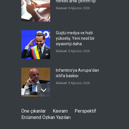
herkes artık çevrim-içi
Güncel
8 Ağustos 2026
Güçlü medya ve hızlı
yükseliş: Yeni nesil bir
siyasetçi daha
Güncel
8 Ağustos 2026
Infantino'ya Avrupa'dan
istifa baskısı
Güncel
8 Ağustos 2026
Kolombiya, solcu Petro'nun
Öne çıkanlar
Kavram
Perspektif
yerine aşırı sağcı Espriella'yı
Ercümend Özkan Yazıları
getirdi
Güncel
8 Ağustos 2026