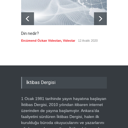
Din nedir?
Vefatı
biyogra
Ercümend Özkan Videoları
,
Videolar
12 Aralık 2020
Ercümen
İktibas Dergisi
1 Ocak 1981 tarihinde yayın hayatına başlayan
İktibas Dergisi, 2010 yılından itibaren internet
üzerinden de yayına başlamıştır. Ankara’da
faaliyetini sürdüren İktibas Dergisi, halen ilk
kurulduğu büroda okuyucularını ve yazarlarını