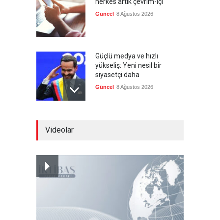
herkes artık çevrim-içi
Güncel
8 Ağustos 2026
Güçlü medya ve hızlı
yükseliş: Yeni nesil bir
siyasetçi daha
Güncel
8 Ağustos 2026
Infantino'ya Avrupa'dan
Videolar
istifa baskısı
Güncel
8 Ağustos 2026
Kolombiya, solcu Petro'nun
yerine aşırı sağcı Espriella'yı
getirdi
Güncel
8 Ağustos 2026