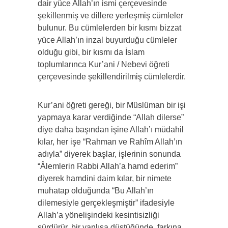
dair yüce Allah’ın ismi çerçevesinde
şekillenmiş ve dillere yerleşmiş cümleler
bulunur. Bu cümlelerden bir kısmı bizzat
yüce Allah’ın inzal buyurduğu cümleler
olduğu gibi, bir kısmı da İslam
toplumlarınca Kur’ani / Nebevi öğreti
çerçevesinde şekillendirilmiş cümlelerdir.
Kur’ani öğreti gereği, bir Müslüman bir işi
yapmaya karar verdiğinde “Allah dilerse”
diye daha başından işine Allah’ı müdahil
kılar, her işe “Rahman ve Rahîm Allah’ın
adıyla” diyerek başlar, işlerinin sonunda
“Âlemlerin Rabbi Allah’a hamd ederim”
diyerek hamdini daim kılar, bir nimete
muhatap olduğunda “Bu Allah’ın
dilemesiyle gerçekleşmiştir” ifadesiyle
Allah’a yönelişindeki kesintisizliği
sürdürür, bir yanlışa düştüğünde, farkına