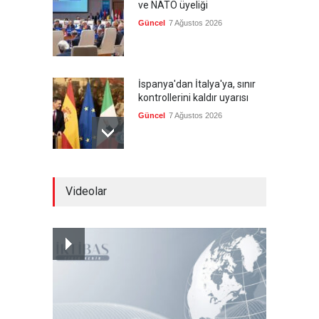
ve NATO üyeliği
Güncel
7 Ağustos 2026
İspanya'dan İtalya'ya, sınır
kontrollerini kaldır uyarısı
Güncel
7 Ağustos 2026
Yeni bir üçlü ittifak kuruldu
Videolar
Güncel
7 Ağustos 2026
Fransa'nın sosyal medyaya
yasak talebine ABD'den sert
cevap
Güncel
7 Ağustos 2026