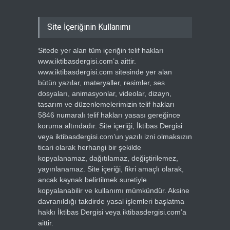
Site İçeriğinin Kullanımı
Sitede yer alan tüm içeriğin telif hakları
www.iktibasdergisi.com’a aittir.
www.iktibasdergisi.com sitesinde yer alan
bütün yazılar, materyaller, resimler, ses
dosyaları, animasyonlar, videolar, dizayn,
tasarım ve düzenlemelerimizin telif hakları
5846 numaralı telif hakları yasası gereğince
koruma altındadır. Site içeriği, İktibas Dergisi
veya iktibasdergisi.com’un yazılı izni olmaksızın
ticari olarak herhangi bir şekilde
kopyalanamaz, dağıtılamaz, değiştirilemez,
yayınlanamaz. Site içeriği, fikri amaçlı olarak,
ancak kaynak belirtilmek suretiyle
kopyalanabilir ve kullanımı mümkündür. Aksine
davranıldığı takdirde yasal işlemleri başlatma
hakkı İktibas Dergisi veya iktibasdergisi.com’a
aittir.