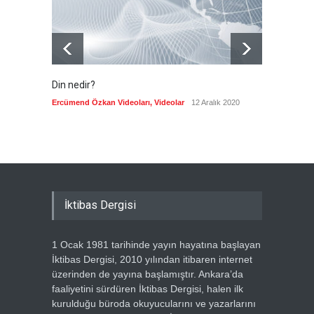
Din nedir?
Vefatı
biyogra
Ercümend Özkan Videoları
,
Videolar
12 Aralık 2020
Ercümen
İktibas Dergisi
1 Ocak 1981 tarihinde yayın hayatına başlayan
İktibas Dergisi, 2010 yılından itibaren internet
üzerinden de yayına başlamıştır. Ankara’da
faaliyetini sürdüren İktibas Dergisi, halen ilk
kurulduğu büroda okuyucularını ve yazarlarını