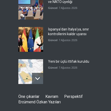
ve NATO üyeliği
Güncel
7 Ağustos 2026
İspanya'dan İtalya'ya, sınır
kontrollerini kaldır uyarısı
Güncel
7 Ağustos 2026
Yeni bir üçlü ittifak kuruldu
Güncel
7 Ağustos 2026
Fransa'nın sosyal medyaya
Öne çıkanlar
Kavram
Perspektif
yasak talebine ABD'den sert
Ercümend Özkan Yazıları
cevap
Güncel
7 Ağustos 2026