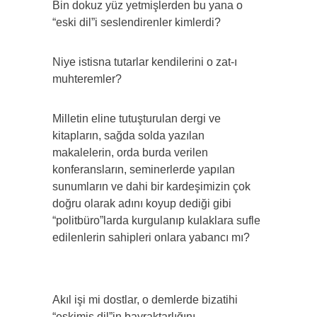
Bin dokuz yüz yetmişlerden bu yana o
“eski dil”i seslendirenler kimlerdi?
Niye istisna tutarlar kendilerini o zat-ı
muhteremler?
Milletin eline tutuşturulan dergi ve
kitapların, sağda solda yazılan
makalelerin, orda burda verilen
konferansların, seminerlerde yapılan
sunumların ve dahi bir kardeşimizin çok
doğru olarak adını koyup dediği gibi
“politbüro”larda kurgulanıp kulaklara sufle
edilenlerin sahipleri onlara yabancı mı?
Akıl işi mi dostlar, o demlerde bizatihi
“eskimiş dil”in bayraktarlığını