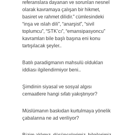
referanslara dayanan ve sorunları nesnel
olarak kavramaya çalışan bir hikmet,
basiret ve rahmet dilidir.” cümlesindeki
“inşa ve ıslah dili”, “anarşist”, “sivil
toplumcu”, “STK’cı”, “emansipasyoncu”
kavramları bile başlı başına eni konu
tartışılacak şeyler..
Batılı paradigmanın mahsulü oldukları
iddiası ilgilendirmiyor beni..
Şimdinin siyasal ve sosyal algısı
cemaatlere hangi sıfatı yakıştırıyor?
Müslümanın baskıdan kurtulmaya yönelik
çabalarına ne ad veriliyor?
Bizim aklımız, düşüncelerimiz, bilgilerimiz,