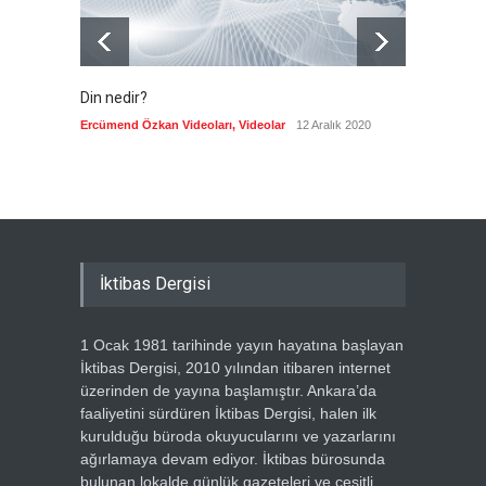
Din nedir?
Vefatı
biyogra
Ercümend Özkan Videoları
,
Videolar
12 Aralık 2020
Ercümen
İktibas Dergisi
1 Ocak 1981 tarihinde yayın hayatına başlayan
İktibas Dergisi, 2010 yılından itibaren internet
üzerinden de yayına başlamıştır. Ankara’da
faaliyetini sürdüren İktibas Dergisi, halen ilk
kurulduğu büroda okuyucularını ve yazarlarını
ağırlamaya devam ediyor. İktibas bürosunda
bulunan lokalde günlük gazeteleri ve çeşitli