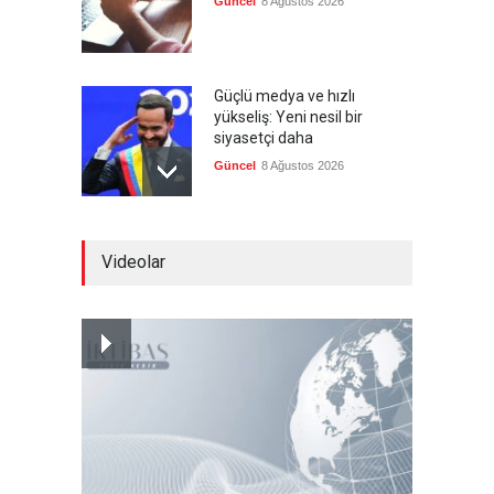
Güncel
8 Ağustos 2026
Güçlü medya ve hızlı
yükseliş: Yeni nesil bir
siyasetçi daha
Güncel
8 Ağustos 2026
Infantino'ya Avrupa'dan
Videolar
istifa baskısı
Güncel
8 Ağustos 2026
Kolombiya, solcu Petro'nun
yerine aşırı sağcı Espriella'yı
getirdi
Güncel
8 Ağustos 2026