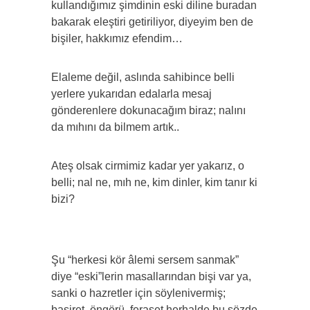
kullandığımız şimdinin eski diline buradan
bakarak eleştiri getiriliyor, diyeyim ben de
bişiler, hakkımız efendim…
Elaleme değil, aslında sahibince belli
yerlere yukarıdan edalarla mesaj
gönderenlere dokunacağım biraz; nalını
da mıhını da bilmem artık..
Ateş olsak cirmimiz kadar yer yakarız, o
belli; nal ne, mıh ne, kim dinler, kim tanır ki
bizi?
Şu “herkesi kör âlemi sersem sanmak”
diye “eski”lerin masallarından bişi var ya,
sanki o hazretler için söylenivermiş;
basiret, öngörü, feraset herhalde bu sözde