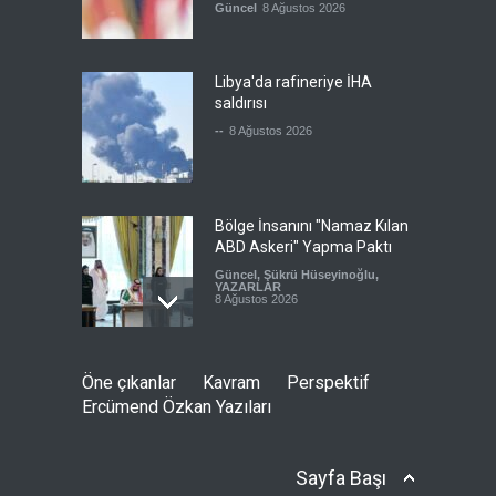
Güncel
8 Ağustos 2026
Libya'da rafineriye İHA
saldırısı
--
8 Ağustos 2026
Bölge İnsanını "Namaz Kılan
ABD Askeri" Yapma Paktı
Güncel
,
Şükrü Hüseyinoğlu
,
YAZARLAR
8 Ağustos 2026
Avrupa Birliği toparlanmaya
Öne çıkanlar
Kavram
Perspektif
çalışıyor
Ercümend Özkan Yazıları
Güncel
8 Ağustos 2026
Sayfa Başı