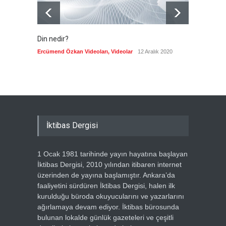
Din nedir?
Vefatı
biyogra
Ercümend Özkan Videoları
,
Videolar
12 Aralık 2020
Ercümen
İktibas Dergisi
1 Ocak 1981 tarihinde yayın hayatına başlayan
İktibas Dergisi, 2010 yılından itibaren internet
üzerinden de yayına başlamıştır. Ankara’da
faaliyetini sürdüren İktibas Dergisi, halen ilk
kurulduğu büroda okuyucularını ve yazarlarını
ağırlamaya devam ediyor. İktibas bürosunda
bulunan lokalde günlük gazeteleri ve çeşitli