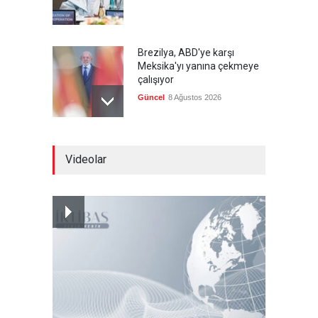
Brezilya, ABD'ye karşı
Meksika'yı yanına çekmeye
çalışıyor
Güncel
8 Ağustos 2026
Libya'da rafineriye İHA
Videolar
saldırısı
--
8 Ağustos 2026
Bölge İnsanını "Namaz Kılan
ABD Askeri" Yapma Paktı
Güncel
,
Şükrü Hüseyinoğlu
,
YAZARLAR
8 Ağustos 2026