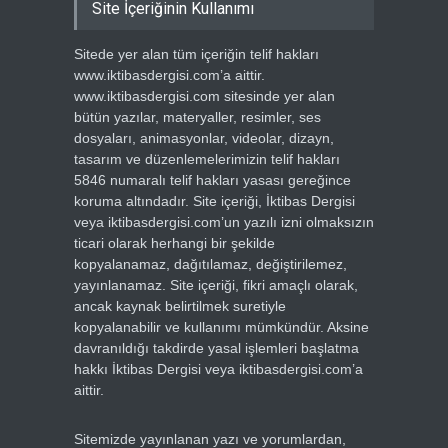
Site İçeriğinin Kullanımı
Sitede yer alan tüm içeriğin telif hakları
www.iktibasdergisi.com’a aittir.
www.iktibasdergisi.com sitesinde yer alan
bütün yazılar, materyaller, resimler, ses
dosyaları, animasyonlar, videolar, dizayn,
tasarım ve düzenlemelerimizin telif hakları
5846 numaralı telif hakları yasası gereğince
koruma altındadır. Site içeriği, İktibas Dergisi
veya iktibasdergisi.com’un yazılı izni olmaksızın
ticari olarak herhangi bir şekilde
kopyalanamaz, dağıtılamaz, değiştirilemez,
yayınlanamaz. Site içeriği, fikri amaçlı olarak,
ancak kaynak belirtilmek suretiyle
kopyalanabilir ve kullanımı mümkündür. Aksine
davranıldığı takdirde yasal işlemleri başlatma
hakkı İktibas Dergisi veya iktibasdergisi.com’a
aittir.
Sitemizde yayınlanan yazı ve yorumlardan,