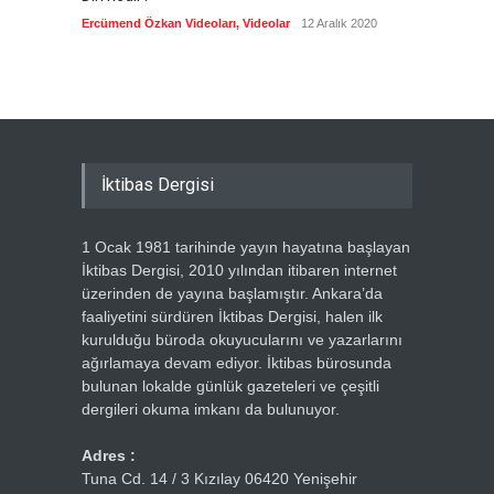
biyogra
Ercümend Özkan Videoları
,
Videolar
12 Aralık 2020
Ercümen
İktibas Dergisi
1 Ocak 1981 tarihinde yayın hayatına başlayan
İktibas Dergisi, 2010 yılından itibaren internet
üzerinden de yayına başlamıştır. Ankara’da
faaliyetini sürdüren İktibas Dergisi, halen ilk
kurulduğu büroda okuyucularını ve yazarlarını
ağırlamaya devam ediyor. İktibas bürosunda
bulunan lokalde günlük gazeteleri ve çeşitli
dergileri okuma imkanı da bulunuyor.
Adres :
Tuna Cd. 14 / 3 Kızılay 06420 Yenişehir