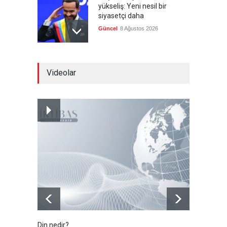
yükseliş: Yeni nesil bir
siyasetçi daha
Güncel
8 Ağustos 2026
Infantino'ya Avrupa'dan
Videolar
istifa baskısı
Güncel
8 Ağustos 2026
Kolombiya, solcu Petro'nun
yerine aşırı sağcı Espriella'yı
getirdi
Güncel
8 Ağustos 2026
Din nedir?
Vefatı