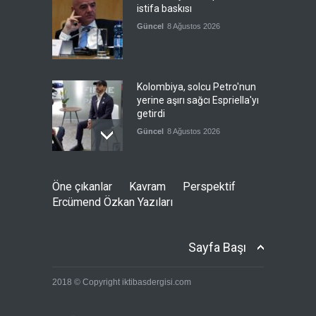
istifa baskısı
Güncel
8 Ağustos 2026
Kolombiya, solcu Petro'nun
yerine aşırı sağcı Espriella'yı
getirdi
Güncel
8 Ağustos 2026
İslam İşbirliği Teşkilatı,
Öne çıkanlar
Kavram
Perspektif
Mekke Anlaşmasını övdü
Ercümend Özkan Yazıları
Güncel
8 Ağustos 2026
Sayfa Başı
Brezilya, ABD'ye karşı
2018 © Copyright iktibasdergisi.com
Meksika'yı yanına çekmeye
çalışıyor
Güncel
8 Ağustos 2026