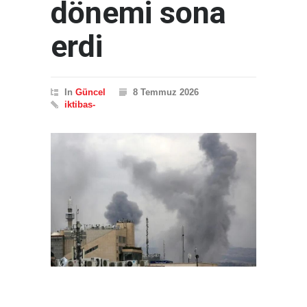
dönemi sona
erdi
In
Güncel
8 Temmuz 2026
iktibas-