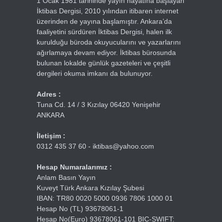
1 Ocak 1981 tarihinde yayın hayatına başlayan
İktibas Dergisi, 2010 yılından itibaren internet
üzerinden de yayına başlamıştır. Ankara’da
faaliyetini sürdüren İktibas Dergisi, halen ilk
kurulduğu büroda okuyucularını ve yazarlarını
ağırlamaya devam ediyor. İktibas bürosunda
bulunan lokalde günlük gazeteleri ve çeşitli
dergileri okuma imkanı da bulunuyor.
Adres :
Tuna Cd. 14 / 3 Kızılay 06420 Yenişehir
ANKARA
İletişim :
0312 435 37 60 - iktibas@yahoo.com
Hesap Numaralarımız :
Anlam Basın Yayın
Kuveyt Türk Ankara Kızılay Şubesi
IBAN: TR80 0020 5000 0936 7806 1000 01
Hesap No (TL) 93678061-1
Hesap No(Euro) 93678061-101 BIC-SWIFT: