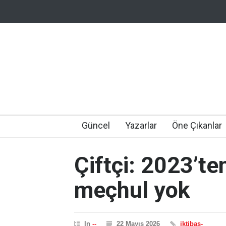
Güncel
Yazarlar
Öne Çıkanlar
Çiftçi: 2023’te
meçhul yok
In
--
22 Mayıs 2026
iktibas-