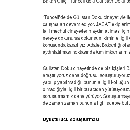
Bakan Çiftçi, Tunceli’deki Gülistan Doku sor
“Tunceli’de de Gülistan Doku cinayetiyle ilg
çalışmaları devam ediyor. JASAT ekiplerim
faili meçhul cinayetlerin aydınlatılması 
nereye dokunursa dokunsun, kiminle ilgili 
konusunda kararlıyız. Adalet Bakanlığı olar
aydınlatılması noktasında tüm imkanlarımız
Gülistan Doku cinayetinde de biz İçişleri Ba
araştırıyoruz daha doğrusu, soruşturuyoru
yapılıp yapılmadığı, bununla ilgili kolluğu
olmadığıyla ilgili bir bu açıdan yürütüyoruz.
soruşturmamız daha yürüyor. Soruşturmayı
de zaman zaman bununla ilgili talepte bulun
Uyuşturucu soruşturması