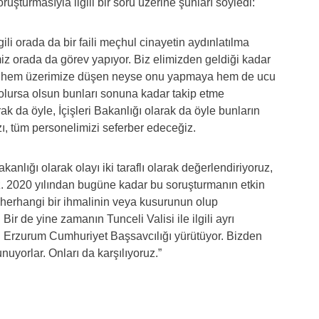
uşturmasıyla ilgili bir soru üzerine şunları söyledi:
ili orada da bir faili meçhul cinayetin aydınlatılma
iz orada da görev yapıyor. Biz elimizden geldiği kadar
için hem üzerimize düşen neyse onu yapmaya hem de ucu
olursa olsun bunları sonuna kadar takip etme
ak da öyle, İçişleri Bakanlığı olarak da öyle bunların
ı, tüm personelimizi seferber edeceğiz.
kanlığı olarak olayı iki taraflı olarak değerlendiriyoruz,
z. 2020 yılından bugüne kadar bu soruşturmanın etkin
n herhangi bir ihmalinin veya kusurunun olup
 Bir de yine zamanın Tunceli Valisi ile ilgili ayrı
 Erzurum Cumhuriyet Başsavcılığı yürütüyor. Bizden
uyorlar. Onları da karşılıyoruz.”