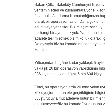
Bakan Çiftçi, Bakırköy Cumhuriyet Başsavc
yer temin eden ve kullananlara yönelik so
“İstanbul İl Jandarma Komutanlığımızın bu
olarak bir operasyon vardı. Daha çok ünlül
edildi veya yansıtıldı. Bizim açımızdan u
herhangi bir ayrımımız yok. Yani bunu kul
adalete teslim etmek bizim kolluk olarak, İç
Dolayısıyla biz bu konuda mücadeleye kara
konuştu.
Yılbaşından bugüne kadar yaklaşık 5 aylı
yaklaşık 20 bin operasyon yapıldığının bil
986 kişinin tutuklandığını, 6 bin 604 kişiye
Çiftçi, bu operasyonlarda 20 tona yakın u
kök uyuşturucunun ele geçirildiğinin bilgisin
uyuşturucuyla mücadeleye bütün birimlerim
da gütmeyeceğiz bu konuda.” vurgusunu ya