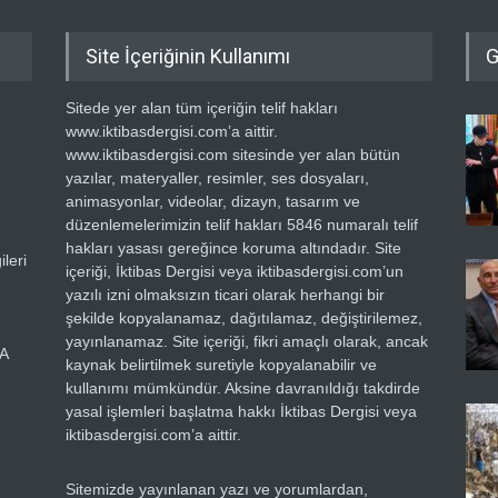
Site İçeriğinin Kullanımı
G
Sitede yer alan tüm içeriğin telif hakları
www.iktibasdergisi.com’a aittir.
www.iktibasdergisi.com sitesinde yer alan bütün
yazılar, materyaller, resimler, ses dosyaları,
animasyonlar, videolar, dizayn, tasarım ve
düzenlemelerimizin telif hakları 5846 numaralı telif
hakları yasası gereğince koruma altındadır. Site
leri
içeriği, İktibas Dergisi veya iktibasdergisi.com’un
yazılı izni olmaksızın ticari olarak herhangi bir
şekilde kopyalanamaz, dağıtılamaz, değiştirilemez,
yayınlanamaz. Site içeriği, fikri amaçlı olarak, ancak
RA
kaynak belirtilmek suretiyle kopyalanabilir ve
kullanımı mümkündür. Aksine davranıldığı takdirde
yasal işlemleri başlatma hakkı İktibas Dergisi veya
iktibasdergisi.com’a aittir.
Sitemizde yayınlanan yazı ve yorumlardan,