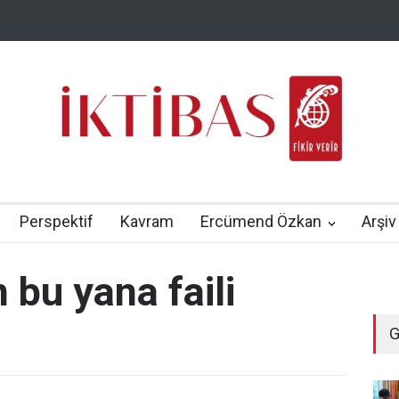
Perspektif
Kavram
Ercümend Özkan
Arşiv
n bu yana faili
G