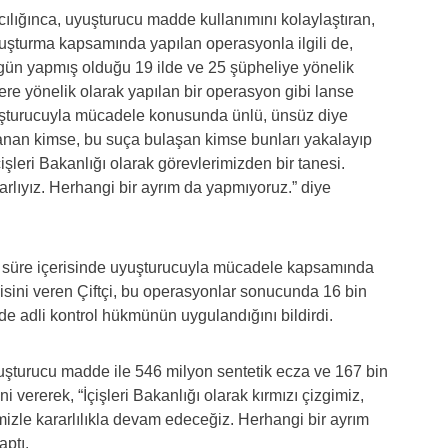
ılığınca, uyuşturucu madde kullanımını kolaylaştıran,
ruşturma kapsamında yapılan operasyonla ilgili de,
gün yapmış olduğu 19 ilde ve 25 şüpheliye yönelik
ere yönelik olarak yapılan bir operasyon gibi lanse
yuşturucuyla mücadele konusunda ünlü, ünsüz diye
lanan kimse, bu suça bulaşan kimse bunları yakalayıp
işleri Bakanlığı olarak görevlerimizden bir tanesi.
rlıyız. Herhangi bir ayrım da yapmıyoruz.” diye
k süre içerisinde uyuşturucuyla mücadele kapsamında
gisini veren Çiftçi, bu operasyonlar sonucunda 16 bin
 de adli kontrol hükmünün uygulandığını bildirdi.
yuşturucu madde ile 546 milyon sentetik ecza ve 167 bin
i vererek, “İçişleri Bakanlığı olarak kırmızı çizgimiz,
izle kararlılıkla devam edeceğiz. Herhangi bir ayrım
ptı.