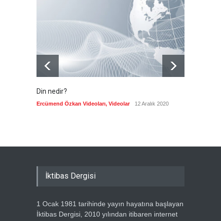
merkezli ekonomi modeli
sınıra dayandı
Güncel
5 Ağustos 2026
Din nedir?
Vefatı
biyogra
Ercümend Özkan Videoları
,
Videolar
12 Aralık 2020
Ercümen
İktibas Dergisi
1 Ocak 1981 tarihinde yayın hayatına başlayan
İktibas Dergisi, 2010 yılından itibaren internet