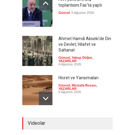
toplantısını Fas'ta yaptı
Güncel
6 Ağustos 2026
Ahmet Hamdi Akseki'de Din
ve Devlet, Hilafet ve
Saltanat
Güncel
,
Yakup Döğer
,
YAZARLAR
6 Ağustos 2026
Hicret ve Yansımaları
Güncel
,
Mustafa Bozacı
,
YAZARLAR
6 Ağustos 2026
Pezeşkiyan el-Hayye ile
Videolar
görüştü: Tüm kararlarınızı
destekleyeceğiz