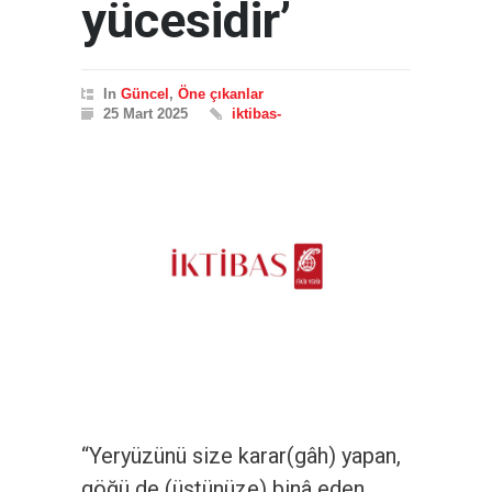
yücesidir’
In
Güncel
,
Öne çıkanlar
25 Mart 2025
iktibas-
“Yeryüzünü size karar(gâh) yapan,
göğü de (üstünüze) binâ eden,