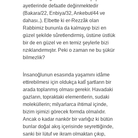
ayetlerinde defaatle değinmektedir
(Bakara/22, Enbiya/32, Ankebut/44 ve
dahası..). Elbette ki er-Rezzâk olan
Rabbimiz bununla da kalmayıp bizi en
güzel şekilde sûretlendirmiş, üstüne üstlük
bir de en güzel ve en temiz şeylerle bizi
rızıklandırmıştır. Peki o zaman ne bu şükür
bilmezlik?
İnsanoğlunun esasında yaşamını idâme
ettirebilmesi için oldukça katî şartların bir
arada toplanmış olması gerekir. Havadaki
gazların, topraktaki elementlerin, sudaki
moleküllerin; milyarlarca ihtimal içinde,
bizim işimizi görecek formda olmalıdır.
Ancak o kadar nankör bir varlığız ki bütün
bunlar doğal akış içerisinde seyrettiğinde,
sanki bir lütuf ve ikram olmaktan çıkıp,