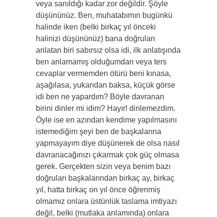
veya sanıldığı kadar zor değildir. Şöyle
düşününüz. Ben, muhatabımın bugünkü
halinde iken (belki birkaç yıl önceki
halinizi düşününüz) bana doğruları
anlatan biri sabırsız olsa idi, ilk anlatışında
ben anlamamış olduğumdan veya ters
cevaplar vermemden ötürü beni kınasa,
aşağılasa, yukarıdan baksa, küçük görse
idi ben ne yapardım? Böyle davranan
birini dinler mi idim? Hayır! dinlemezdim.
Öyle ise en azından kendime yapılmasını
istemediğim şeyi ben de başkalarına
yapmayayım diye düşünerek de olsa nasıl
davranacağınızı çıkarmak çok güç olmasa
gerek. Gerçekten sizin veya benim bazı
doğruları başkalarından birkaç ay, birkaç
yıl, hatta birkaç on yıl önce öğrenmiş
olmamız onlara üstünlük taslama imtiyazı
değil, belki (mutlaka anlamında) onlara