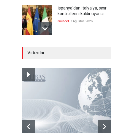
İspanya'dan İtalya'ya, sınır
kontrollerini kaldır uyarısı
Güncel
7 Ağustos 2026
Yeni bir üçlü ittifak kuruldu
Videolar
Güncel
7 Ağustos 2026
Fransa'nın sosyal medyaya
yasak talebine ABD'den sert
cevap
Güncel
7 Ağustos 2026