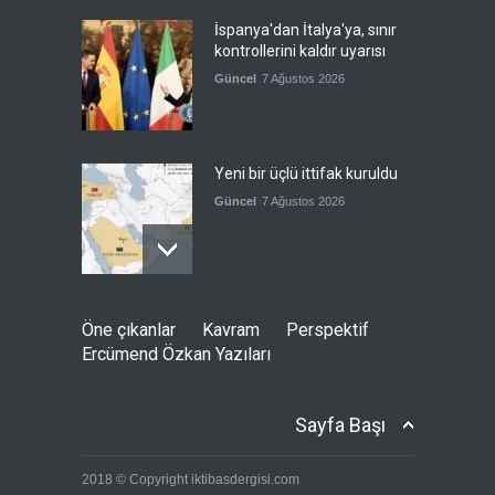
İspanya'dan İtalya'ya, sınır
kontrollerini kaldır uyarısı
Güncel
7 Ağustos 2026
Yeni bir üçlü ittifak kuruldu
Güncel
7 Ağustos 2026
Fransa'nın sosyal medyaya
Öne çıkanlar
Kavram
Perspektif
yasak talebine ABD'den sert
Ercümend Özkan Yazıları
cevap
Güncel
7 Ağustos 2026
Sayfa Başı
ABD’nin tasfiye planı
2018 © Copyright iktibasdergisi.com
devrede