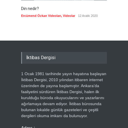
Din nedir?
Vefatı
biyogra
Ercümend Özkan Videoları
,
Videolar
12 Aralık 2020
Ercümen
İktibas Dergisi
1 Ocak 1981 tarihinde yayın hayatına başlayan
İktibas Dergisi, 2010 yılından itibaren internet
üzerinden de yayına başlamıştır. Ankara’da
faaliyetini sürdüren İktibas Dergisi, halen ilk
kurulduğu büroda okuyucularını ve yazarlarını
ağırlamaya devam ediyor. İktibas bürosunda
bulunan lokalde günlük gazeteleri ve çeşitli
dergileri okuma imkanı da bulunuyor.
Adres :