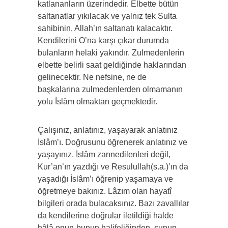
katlananların üzerindedir. Elbette bütün
saltanatlar yıkılacak ve yalnız tek Sulta
sahibinin, Allah’ın saltanatı kalacaktır.
Kendilerini O’na karşı çıkar durumda
bulanların helaki yakındır. Zulmedenlerin
elbette belirli saat geldiğinde haklarından
gelinecektir. Ne nefsine, ne de
başkalarına zulmedenlerden olmamanın
yolu İslâm olmaktan geçmektedir.
Çalışınız, anlatınız, yaşayarak anlatınız
İslâm’ı. Doğrusunu öğrenerek anlatınız ve
yaşayınız. İslâm zannedilenleri değil,
Kur’an’ın yazdığı ve Resulullah(s.a.)’ın da
yaşadığı İslâm’ı öğrenip yaşamaya ve
öğretmeye bakınız. Lâzım olan hayatî
bilgileri orada bulacaksınız. Bazı zavallılar
da kendilerine doğrular iletildiği halde
hâlâ onun-bunun halifeliğinden, şunun-