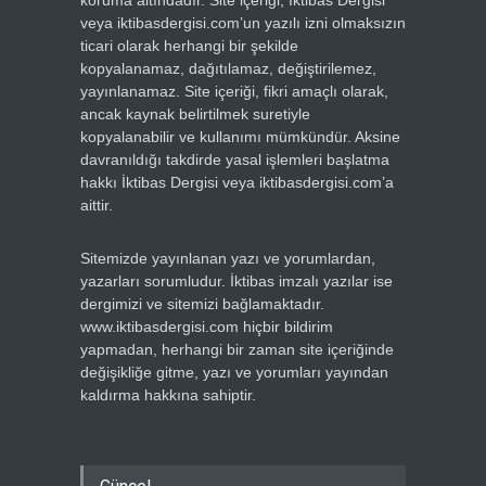
koruma altındadır. Site içeriği, İktibas Dergisi
veya iktibasdergisi.com’un yazılı izni olmaksızın
ticari olarak herhangi bir şekilde
kopyalanamaz, dağıtılamaz, değiştirilemez,
yayınlanamaz. Site içeriği, fikri amaçlı olarak,
ancak kaynak belirtilmek suretiyle
kopyalanabilir ve kullanımı mümkündür. Aksine
davranıldığı takdirde yasal işlemleri başlatma
hakkı İktibas Dergisi veya iktibasdergisi.com’a
aittir.
Sitemizde yayınlanan yazı ve yorumlardan,
yazarları sorumludur. İktibas imzalı yazılar ise
dergimizi ve sitemizi bağlamaktadır.
www.iktibasdergisi.com hiçbir bildirim
yapmadan, herhangi bir zaman site içeriğinde
değişikliğe gitme, yazı ve yorumları yayından
kaldırma hakkına sahiptir.