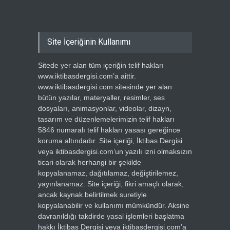
Site İçeriğinin Kullanımı
Sitede yer alan tüm içeriğin telif hakları
www.iktibasdergisi.com’a aittir.
www.iktibasdergisi.com sitesinde yer alan
bütün yazılar, materyaller, resimler, ses
dosyaları, animasyonlar, videolar, dizayn,
tasarım ve düzenlemelerimizin telif hakları
5846 numaralı telif hakları yasası gereğince
koruma altındadır. Site içeriği, İktibas Dergisi
veya iktibasdergisi.com’un yazılı izni olmaksızın
ticari olarak herhangi bir şekilde
kopyalanamaz, dağıtılamaz, değiştirilemez,
yayınlanamaz. Site içeriği, fikri amaçlı olarak,
ancak kaynak belirtilmek suretiyle
kopyalanabilir ve kullanımı mümkündür. Aksine
davranıldığı takdirde yasal işlemleri başlatma
hakkı İktibas Dergisi veya iktibasdergisi.com’a