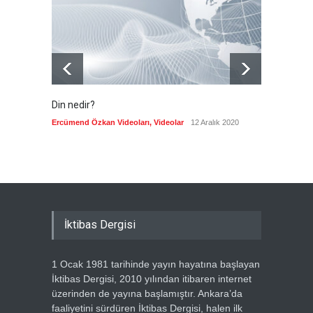
Güncel
8 Ağustos 2026
Din nedir?
Vefatı
biyogra
Ercümend Özkan Videoları
,
Videolar
12 Aralık 2020
Ercümen
İktibas Dergisi
1 Ocak 1981 tarihinde yayın hayatına başlayan
İktibas Dergisi, 2010 yılından itibaren internet
üzerinden de yayına başlamıştır. Ankara’da
faaliyetini sürdüren İktibas Dergisi, halen ilk