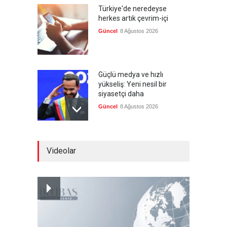
Türkiye'de neredeyse
herkes artık çevrim-içi
Güncel
8 Ağustos 2026
Güçlü medya ve hızlı
yükseliş: Yeni nesil bir
siyasetçi daha
Güncel
8 Ağustos 2026
Infantino'ya Avrupa'dan
Videolar
istifa baskısı
Güncel
8 Ağustos 2026
Kolombiya, solcu Petro'nun
yerine aşırı sağcı Espriella'yı
getirdi