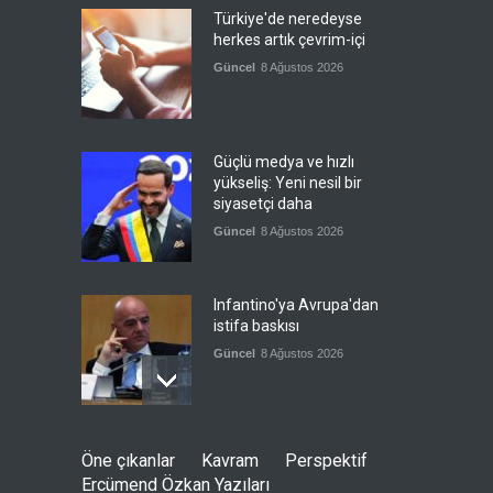
Türkiye'de neredeyse
herkes artık çevrim-içi
Güncel
8 Ağustos 2026
Güçlü medya ve hızlı
yükseliş: Yeni nesil bir
siyasetçi daha
Güncel
8 Ağustos 2026
Infantino'ya Avrupa'dan
istifa baskısı
Güncel
8 Ağustos 2026
Kolombiya, solcu Petro'nun
Öne çıkanlar
Kavram
Perspektif
yerine aşırı sağcı Espriella'yı
Ercümend Özkan Yazıları
getirdi