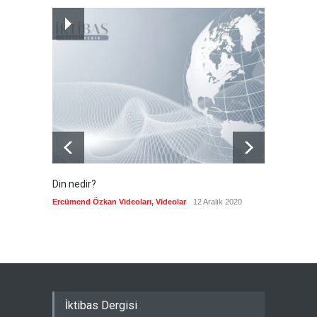
Nükleer silahlı devletler,
cephane artırıyor
Güncel
5 Ağustos 2026
Din nedir?
Vefatı
biyogra
Ercümend Özkan Videoları
,
Videolar
12 Aralık 2020
Ercümen
İktibas Dergisi