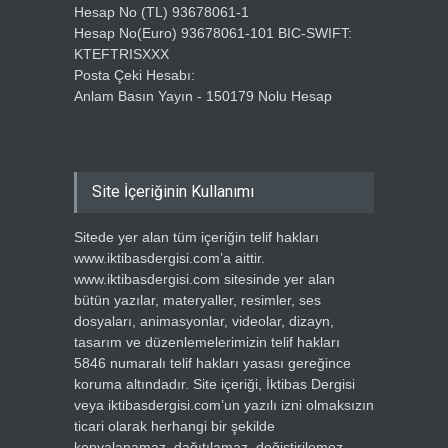
Hesap No (TL) 93678061-1
Hesap No(Euro) 93678061-101 BIC-SWIFT:
KTEFTRISXXX
Posta Çeki Hesabı:
Anlam Basın Yayın - 150179 Nolu Hesap
Site İçeriğinin Kullanımı
Sitede yer alan tüm içeriğin telif hakları
www.iktibasdergisi.com’a aittir.
www.iktibasdergisi.com sitesinde yer alan
bütün yazılar, materyaller, resimler, ses
dosyaları, animasyonlar, videolar, dizayn,
tasarım ve düzenlemelerimizin telif hakları
5846 numaralı telif hakları yasası gereğince
koruma altındadır. Site içeriği, İktibas Dergisi
veya iktibasdergisi.com’un yazılı izni olmaksızın
ticari olarak herhangi bir şekilde
kopyalanamaz, dağıtılamaz, değiştirilemez,