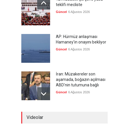
teklifi mecliste
Güncel
6 Ağustos 2026
AP: Hürmüz anlaşması
Hamaney'in onayını bekliyor
Güncel
6 Ağustos 2026
İran: Müzakereler son
aşamada, boğazın açılması
ABD'nin tutumuna bağlı
Güncel
6 Ağustos 2026
Sebte'deki göç krizinin
Videolar
jeopolitik arka planı
Güncel
5 Ağustos 2026