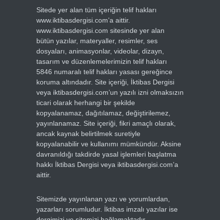
Sitede yer alan tüm içeriğin telif hakları
www.iktibasdergisi.com’a aittir.
www.iktibasdergisi.com sitesinde yer alan
bütün yazılar, materyaller, resimler, ses
dosyaları, animasyonlar, videolar, dizayn,
tasarım ve düzenlemelerimizin telif hakları
5846 numaralı telif hakları yasası gereğince
koruma altındadır. Site içeriği, İktibas Dergisi
veya iktibasdergisi.com’un yazılı izni olmaksızın
ticari olarak herhangi bir şekilde
kopyalanamaz, dağıtılamaz, değiştirilemez,
yayınlanamaz. Site içeriği, fikri amaçlı olarak,
ancak kaynak belirtilmek suretiyle
kopyalanabilir ve kullanımı mümkündür. Aksine
davranıldığı takdirde yasal işlemleri başlatma
hakkı İktibas Dergisi veya iktibasdergisi.com’a
aittir.
Sitemizde yayınlanan yazı ve yorumlardan,
yazarları sorumludur. İktibas imzalı yazılar ise
dergimizi ve sitemizi bağlamaktadır.