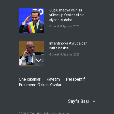
Güçlü medya ve hızlı
yükseliş: Yeni nesil bir
siyasetçi daha
Güncel
8 Ağustos 2026
Infantino'ya Avrupa'dan
istifa baskısı
Güncel
8 Ağustos 2026
Kolombiya, solcu Petro'nun
Öne çıkanlar
Kavram
Perspektif
yerine aşırı sağcı Espriella'yı
Ercümend Özkan Yazıları
getirdi
Güncel
8 Ağustos 2026
Sayfa Başı
İslam İşbirliği Teşkilatı,
2018 © Copyright iktibasdergisi.com