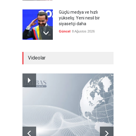
Güçlü medya ve hızlı
yükseliş: Yeni nesil bir
siyasetçi daha
Güncel
8 Ağustos 2026
Infantino'ya Avrupa'dan
Videolar
istifa baskısı
Güncel
8 Ağustos 2026
Kolombiya, solcu Petro'nun
yerine aşırı sağcı Espriella'yı
getirdi
Güncel
8 Ağustos 2026