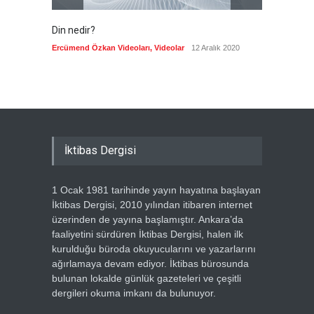
Din nedir?
Vefatı
biyogra
Ercümend Özkan Videoları
,
Videolar
12 Aralık 2020
Ercümen
İktibas Dergisi
1 Ocak 1981 tarihinde yayın hayatına başlayan
İktibas Dergisi, 2010 yılından itibaren internet
üzerinden de yayına başlamıştır. Ankara’da
faaliyetini sürdüren İktibas Dergisi, halen ilk
kurulduğu büroda okuyucularını ve yazarlarını
ağırlamaya devam ediyor. İktibas bürosunda
bulunan lokalde günlük gazeteleri ve çeşitli
dergileri okuma imkanı da bulunuyor.