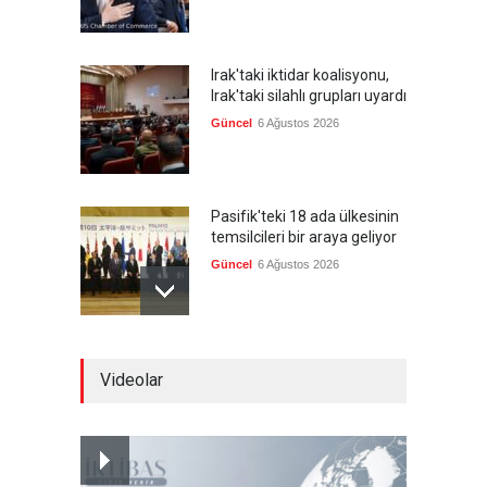
Irak'taki iktidar koalisyonu,
Irak'taki silahlı grupları uyardı
Güncel
6 Ağustos 2026
Pasifik'teki 18 ada ülkesinin
temsilcileri bir araya geliyor
Güncel
6 Ağustos 2026
Brezilya, ABD'nin 'saygı
Videolar
göstermesini' bekliyor!
Güncel
6 Ağustos 2026