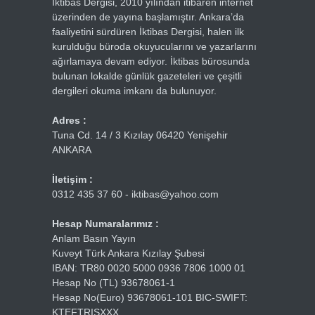
İktibas Dergisi, 2010 yılından itibaren internet
üzerinden de yayına başlamıştır. Ankara’da
faaliyetini sürdüren İktibas Dergisi, halen ilk
kurulduğu büroda okuyucularını ve yazarlarını
ağırlamaya devam ediyor. İktibas bürosunda
bulunan lokalde günlük gazeteleri ve çeşitli
dergileri okuma imkanı da bulunuyor.
Adres :
Tuna Cd. 14 / 3 Kızılay 06420 Yenişehir
ANKARA
İletişim :
0312 435 37 60 - iktibas@yahoo.com
Hesap Numaralarımız :
Anlam Basın Yayın
Kuveyt Türk Ankara Kızılay Şubesi
IBAN: TR80 0020 5000 0936 7806 1000 01
Hesap No (TL) 93678061-1
Hesap No(Euro) 93678061-101 BIC-SWIFT:
KTEFTRISXXX