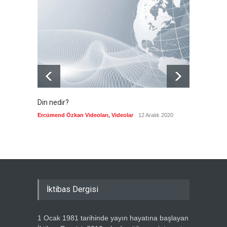
FIFA yönetimi kriz
toplantısını Fas'ta yaptı
Güncel
6 Ağustos 2026
Din nedir?
Vefatı
biyogra
Ercümend Özkan Videoları
,
Videolar
12 Aralık 2020
Ercümen
İktibas Dergisi
1 Ocak 1981 tarihinde yayın hayatına başlayan